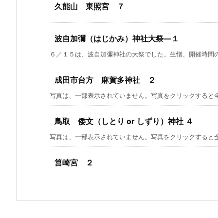
久能山 東照宮 ７
波自加彌（はじかみ）神社大祭―１
６／１５は、波自加彌神社の大祭でした。生憎、開催時間の１
成田市台方 麻賀多神社 ２
写真は、一部表示されていません。写真をクリックすると
鳥取 倭文（しとり or しずり）神社 ４
写真は、一部表示されていません。写真をクリックすると
筥崎宮 ２