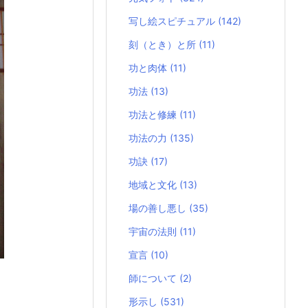
写し絵スピチュアル
(142)
刻（とき）と所
(11)
功と肉体
(11)
功法
(13)
功法と修練
(11)
功法の力
(135)
功訣
(17)
地域と文化
(13)
場の善し悪し
(35)
宇宙の法則
(11)
宣言
(10)
師について
(2)
形示し
(531)