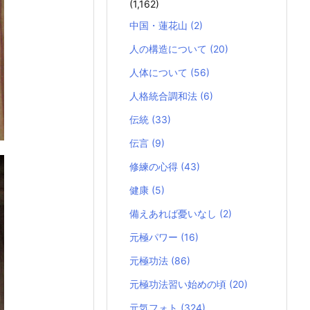
(1,162)
中国・蓮花山
(2)
人の構造について
(20)
人体について
(56)
人格統合調和法
(6)
伝統
(33)
伝言
(9)
修練の心得
(43)
健康
(5)
備えあれば憂いなし
(2)
元極パワー
(16)
元極功法
(86)
元極功法習い始めの頃
(20)
元気フォト
(324)