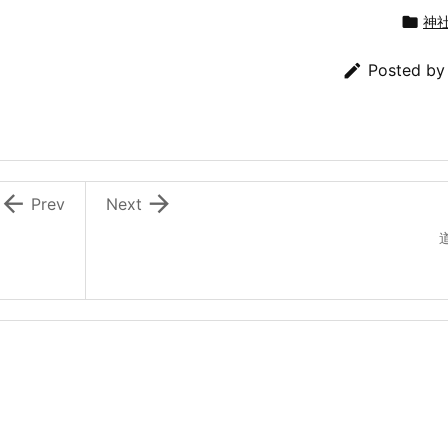

神

Posted b


Prev
Next