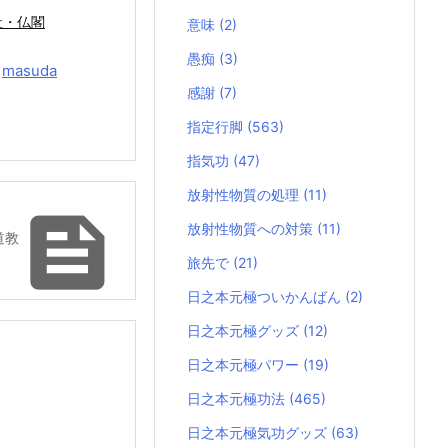
社・仏閣
意味
(2)
愚痴
(3)
y
masuda
感謝
(7)
指定行脚
(563)
指気功
(47)
放射性物質の処理
(11)

放射性物質への対策
(11)
道教
旅先で
(21)
日之本元極ついかんばん
(2)
日之本元極グッズ
(12)
日之本元極パワー
(19)
日之本元極功法
(465)
日之本元極気功グッズ
(63)