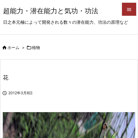
超能力・潜在能力と気功・功法


日之本元極によって開発される数々の潜在能力、功法の原理など
メニュ

サイド

ホーム
>

植物

前へ

次へ
花

検索

2012年3月8日