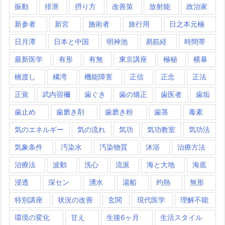
振動
排泄
摂り方
改善策
放射能
政治家
新参者
新宮
施術者
旅行用
日之本元極
日月潭
日本と中国
明神池
易筋経
時間帯
最新医学
有形
有無
東京講座
極秘
横暴
橋渡し
橘湾
機能障害
正信
正念
正法
正覚
武内宿禰
歯ぐき
歯の矯正
歯医者
歯垢
歯止め
歯磨き剤
歯磨き粉
歯茎
毒素
気のエネルギー
気の流れ
気功
気功教室
気功法
気象条件
汚染水
汚染物質
沐浴
治療方法
治療法
波動
洗心
流派
海と大地
海底
浸透
深セン
湧水
湯船
灼熱
無形
特別講座
状況の改善
玄関
現代医学
理解不能
環境の変化
甘え
生後6ヶ月
生活スタイル