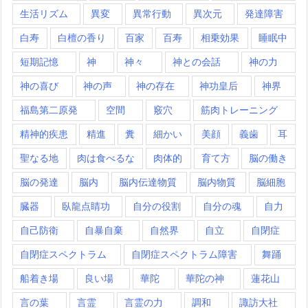
生活リズム
異変
異常行動
異次元
発達障害
白寿
白檀の香り
百家
百寿
相乗効果
睡眠中
短期記憶
神
神々
神との会話
神の力
神の喜び
神の声
神の存在
神功皇后
神界
福島第二原発
空間
竅穴
筋肉トレーニング
精神的疾患
精進
糞
細かい
美顔
義歯
耳
聖なる地
肉は食べるな
肉体的
育て方
脳の働き
脳の発達
脳内
脳内伝達物質
脳内物質
脳細胞
臓器
臥龍点睛功
自分の役割
自分の魂
自力
自己防衛
自暴自棄
自然界
自立
自閉症
自閉症スペクトラム
自閉症スペクトラム障害
舞踊
船着き場
良い場
華陀
華陀の神
蓮花山
言の葉
言霊
言霊の力
調和
諏訪大社