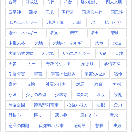
台湾
呼吸法
命日
和合
唇の腫れ
四大文明
四至神
回復
国境
国府宮
国府宮神社
国民性
地のエネルギー
地球全体
地軸
場
場づくり
場のエネルギー
増強
増殖
増田
壱岐
多重人格
大地
大地のエネルギー
大気
大連
大量の放射線
天と地
天のエネルギー
天命
天地
天災
太一
奇跡的な回復
始まり
学習方法
学習障害
宇宙
宇宙の仕組み
宇宙の根源
宿命
寄付
寺院
対応の仕方
対馬
寿命
将棋
小暑
少しの希望
少林寺
屋久島
巫女
役割
徐福公園
徳島県阿南市
心強い味方
心眼
念力
恐怖心
悟り
悪い物
悪しき心
意念
意識の問題
愛知県稲沢市
感覚器
慧眼
成敗