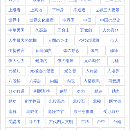
上級者
上高地
下半身
不通過
世界三大夜景
世界中
世界文化遺産
中丹田
中国
中国の歴史
中華民国
久高島
五台山
五禽戯
人の喜び
人生最大の危機
人間の身体
今後の課題
仙人
伊勢神宮
伝達物質
体の動き
体制
修練
偉大な力
健康的
僕の部屋
元の時代
元極
元極功
元極道の僧侶
光と音
入れ歯
入場券
八段錦
六字訣
内臓
内視
内部疾患
再受講
分かれ道
判断基準
創新
努力
励み
効力
動功
化学物質
北投温泉
北投石
北極
医学書
南極
単純化
危険です
原発を推進
受け取り
受講者
口の中
古代四大文明
古稀
台中
台南