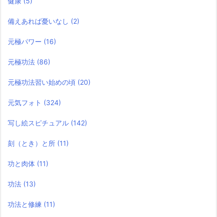
健康
(5)
備えあれば憂いなし
(2)
元極パワー
(16)
元極功法
(86)
元極功法習い始めの頃
(20)
元気フォト
(324)
写し絵スピチュアル
(142)
刻（とき）と所
(11)
功と肉体
(11)
功法
(13)
功法と修練
(11)