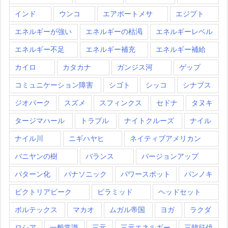
インド
ウンコ
エアポートメサ
エジプト
エネルギーが強い
エネルギーの枯渇
エネルギーレベル
エネルギー不足
エネルギー補充
エネルギー補給
カイロ
カタカナ
ガンジス河
ゲップ
コミュニケーション障害
シゴト
シッコ
シナプス
ジオパーク
スズメ
スフィンクス
セドナ
タヌキ
タージマハール
トラブル
ナイトクルーズ
ナイル
ナイル川
ニギハヤヒ
ネイティブアメリカン
バニヤンの樹
バランス
バージョンアップ
パターン化
パナソニック
パワースポット
パンノキ
ビクトリアピーク
ピラミッド
ヘッドセット
ボルテックス
マカオ
ムガル帝国
ヨガ
ラクダ
ロシア
一般常識
三元
三元エネルギー
三韓征伐