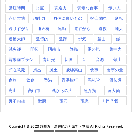
講座時間
財宝
貫通力
質素な食事
赤い人
赤い大地
超能力
身体に良いもの
軽自動車
逆転
通りすがり
通天橋
連動
道すがら
道教
達人
達磨大師
遺伝的
遺跡
邪気
釜山
鍼
鍼灸師
開拓
阿南市
降臨
陽の気
集中力
電動歯ブラシ
青い光
韓国
音
音源
領土
顕在意識
風呂
風土
飛騨高山
食事
食事の量
食物
飲食
香港
香港旅行
馬礼堂
骨伝導
高山
高山市
魂からの声
魚介類
黄大仙
黄帝内経
鼓膜
龍穴
龍脈
１日３個
Copyright ©
2026
超能力・潜在能力と気功・功法
All Rights Reserved.