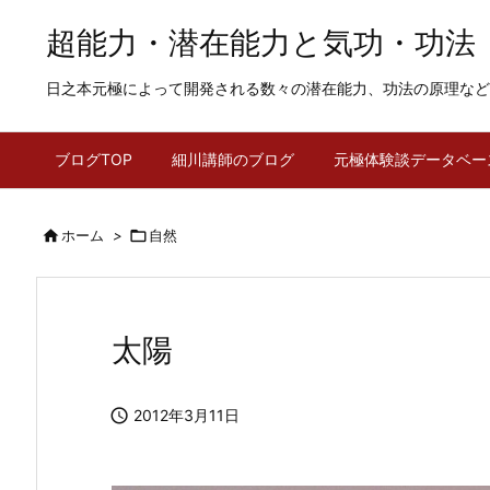
超能力・潜在能力と気功・功法
日之本元極によって開発される数々の潜在能力、功法の原理など
ブログTOP
細川講師のブログ
元極体験談データベー

ホーム
>

自然
太陽

2012年3月11日