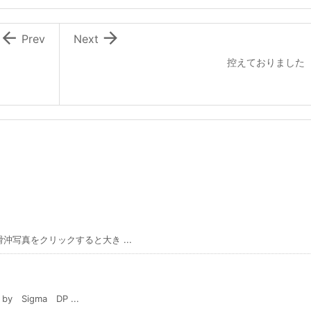


Prev
Next
控えておりました
写真をクリックすると大き ...
igma DP ...