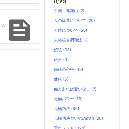
(1,162)
中国・蓮花山
(2)

人の構造について
(20)
 ８
人体について
(56)
人格統合調和法
(6)
伝統
(33)
伝言
(9)
修練の心得
(43)
健康
(5)
備えあれば憂いなし
(2)
元極パワー
(16)
元極功法
(86)
元極功法習い始めの頃
(20)
元気フォト
(324)