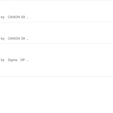
ANON S9 ...
ANON S9 ...
igma DP ...