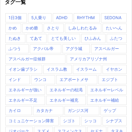
タグ一覧
1日3個
5人乗り
ADHD
RHYTHM
SEDONA
かめ
かめ爺
さとり
しみしわたるみ
たいへん
たぬき
てあて
とても美しい
ひふみん
ふたつ
ふつう
アクバル帝
アグラ城
アスペルガー
アスペルガー症候群
アメリカアリゾナ州
イオン歯ブラシ
イスラム教
イスラーム
イヤホン
インド
ウンコ
エアポートメサ
エジプト
エネルギーが強い
エネルギーの枯渇
エネルギーレベル
エネルギー不足
エネルギー補充
エネルギー補給
カイロ
カタカナ
ガンジス河
ゲップ
コミュニケーション障害
シゴト
シッコ
シナプス
ジオパーク
スズメ
スフィンクス
セドナ
タヌキ