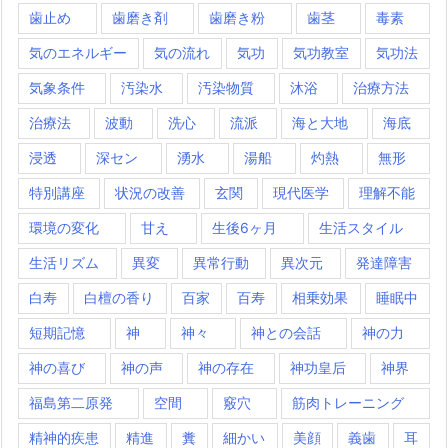
歯止め
歯磨き剤
歯磨き粉
歯茎
毒素
気のエネルギー
気の流れ
気功
気功教室
気功法
気象条件
汚染水
汚染物質
沐浴
治療方法
治療法
波動
洗心
流派
海と大地
海底
浸透
深セン
湧水
湯船
灼熱
無形
特別講座
状況の改善
玄関
現代医学
理解不能
環境の変化
甘え
生後6ヶ月
生活スタイル
生活リズム
異変
異常行動
異次元
発達障害
白寿
白檀の香り
百家
百寿
相乗効果
睡眠中
短期記憶
神
神々
神との会話
神の力
神の喜び
神の声
神の存在
神功皇后
神界
福島第二原発
空間
竅穴
筋肉トレーニング
精神的疾患
精進
糞
細かい
美顔
義歯
耳