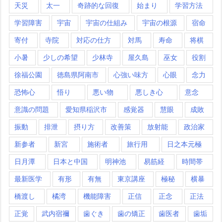
天災
太一
奇跡的な回復
始まり
学習方法
学習障害
宇宙
宇宙の仕組み
宇宙の根源
宿命
寄付
寺院
対応の仕方
対馬
寿命
将棋
小暑
少しの希望
少林寺
屋久島
巫女
役割
徐福公園
徳島県阿南市
心強い味方
心眼
念力
恐怖心
悟り
悪い物
悪しき心
意念
意識の問題
愛知県稲沢市
感覚器
慧眼
成敗
振動
排泄
摂り方
改善策
放射能
政治家
新参者
新宮
施術者
旅行用
日之本元極
日月潭
日本と中国
明神池
易筋経
時間帯
最新医学
有形
有無
東京講座
極秘
横暴
橋渡し
橘湾
機能障害
正信
正念
正法
正覚
武内宿禰
歯ぐき
歯の矯正
歯医者
歯垢