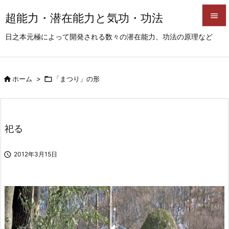
超能力・潜在能力と気功・功法


日之本元極によって開発される数々の潜在能力、功法の原理など
メニュ

サイド

ホーム
>

「まつり」の形

前へ

次へ
祀る

検索

2012年3月15日