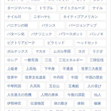
タージマハール
トラブル
ナイトクルーズ
ナイル
ナイル川
ニギハヤヒ
ネイティブアメリカン
バニヤンの樹
バランス
バージョンアップ
パターン化
パナソニック
パワースポット
パンノキ
ビクトリアピーク
ピラミッド
ヘッドセット
ボルテックス
マカオ
ムガル帝国
ヨガ
ラクダ
ロシア
一般常識
三元
三元エネルギー
三韓征伐
上級者
上高地
下半身
不通過
世界三大夜景
世界中
世界文化遺産
中丹田
中国
中国の歴史
中華民国
久高島
五台山
五禽戯
人の喜び
人生最大の危機
人間の身体
今後の課題
仙人
伊勢神宮
伝達物質
体の動き
体制
修練