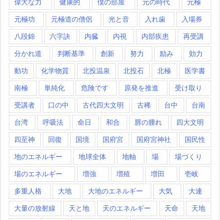
偉大な力
健康的
僕の部屋
元の時代
元極
元極功
元極道の僧侶
光と音
入れ歯
入場券
八段錦
六字訣
内臓
内視
内部疾患
再受講
分かれ道
判断基準
創新
努力
励み
効力
動功
化学物質
北投温泉
北投石
北極
医学書
南極
単純化
危険です
原発を推進
受け取り
受講者
口の中
古代四大文明
古稀
台中
台南
台湾
呼吸法
命日
和合
唇の腫れ
四大文明
四至神
回復
国境
国府宮
国府宮神社
国民性
地のエネルギー
地球全体
地軸
場
場づくり
場のエネルギー
増強
増殖
増田
壱岐
多重人格
大地
大地のエネルギー
大気
大連
大量の放射線
天と地
天のエネルギー
天命
天地