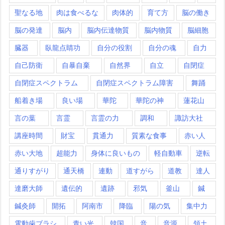
聖なる地
肉は食べるな
肉体的
育て方
脳の働き
脳の発達
脳内
脳内伝達物質
脳内物質
脳細胞
臓器
臥龍点睛功
自分の役割
自分の魂
自力
自己防衛
自暴自棄
自然界
自立
自閉症
自閉症スペクトラム
自閉症スペクトラム障害
舞踊
船着き場
良い場
華陀
華陀の神
蓮花山
言の葉
言霊
言霊の力
調和
諏訪大社
講座時間
財宝
貫通力
質素な食事
赤い人
赤い大地
超能力
身体に良いもの
軽自動車
逆転
通りすがり
通天橋
連動
道すがら
道教
達人
達磨大師
遺伝的
遺跡
邪気
釜山
鍼
鍼灸師
開拓
阿南市
降臨
陽の気
集中力
電動歯ブラシ
青い光
韓国
音
音源
領土