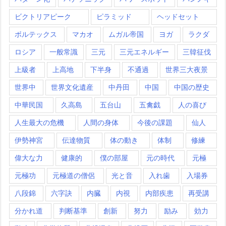
ビクトリアピーク
ピラミッド
ヘッドセット
ボルテックス
マカオ
ムガル帝国
ヨガ
ラクダ
ロシア
一般常識
三元
三元エネルギー
三韓征伐
上級者
上高地
下半身
不通過
世界三大夜景
世界中
世界文化遺産
中丹田
中国
中国の歴史
中華民国
久高島
五台山
五禽戯
人の喜び
人生最大の危機
人間の身体
今後の課題
仙人
伊勢神宮
伝達物質
体の動き
体制
修練
偉大な力
健康的
僕の部屋
元の時代
元極
元極功
元極道の僧侶
光と音
入れ歯
入場券
八段錦
六字訣
内臓
内視
内部疾患
再受講
分かれ道
判断基準
創新
努力
励み
効力