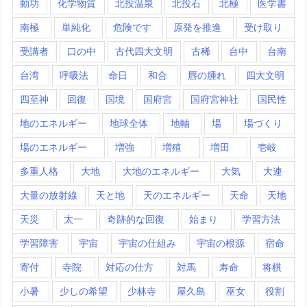
動功
化学物質
北投温泉
北投石
北極
医学書
南極
単純化
危険です
原発を推進
受け取り
受講者
口の中
古代四大文明
古稀
台中
台南
台湾
呼吸法
命日
和合
唇の腫れ
四大文明
四至神
回復
国境
国府宮
国府宮神社
国民性
地のエネルギー
地球全体
地軸
場
場づくり
場のエネルギー
増強
増殖
増田
壱岐
多重人格
大地
大地のエネルギー
大気
大連
大量の放射線
天と地
天のエネルギー
天命
天地
天災
太一
奇跡的な回復
始まり
学習方法
学習障害
宇宙
宇宙の仕組み
宇宙の根源
宿命
寄付
寺院
対応の仕方
対馬
寿命
将棋
小暑
少しの希望
少林寺
屋久島
巫女
役割