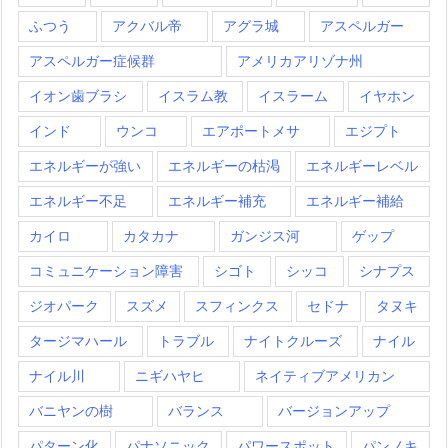
ふつう
アクバル帝
アグラ城
アスペルガー
アスペルガー症候群
アメリカアリゾナ州
イオン歯ブラシ
イスラム教
イスラーム
イヤホン
インド
ウンコ
エアポートメサ
エジプト
エネルギーが強い
エネルギーの枯渇
エネルギーレベル
エネルギー不足
エネルギー補充
エネルギー補給
カイロ
カタカナ
ガンジス河
ゲップ
コミュニケーション障害
シゴト
シッコ
シナプス
ジオパーク
スズメ
スフィンクス
セドナ
タヌキ
タージマハール
トラブル
ナイトクルーズ
ナイル
ナイル川
ニギハヤヒ
ネイティブアメリカン
バニヤンの樹
バランス
バージョンアップ
パターン化
パナソニック
パワースポット
パンノキ