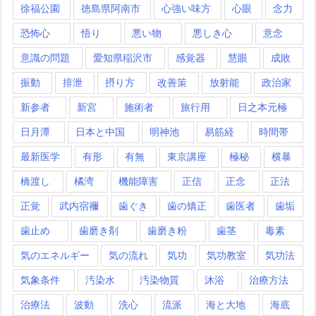
徐福公園
徳島県阿南市
心強い味方
心眼
念力
恐怖心
悟り
悪い物
悪しき心
意念
意識の問題
愛知県稲沢市
感覚器
慧眼
成敗
振動
排泄
摂り方
改善策
放射能
政治家
新参者
新宮
施術者
旅行用
日之本元極
日月潭
日本と中国
明神池
易筋経
時間帯
最新医学
有形
有無
東京講座
極秘
横暴
橋渡し
橘湾
機能障害
正信
正念
正法
正覚
武内宿禰
歯ぐき
歯の矯正
歯医者
歯垢
歯止め
歯磨き剤
歯磨き粉
歯茎
毒素
気のエネルギー
気の流れ
気功
気功教室
気功法
気象条件
汚染水
汚染物質
沐浴
治療方法
治療法
波動
洗心
流派
海と大地
海底