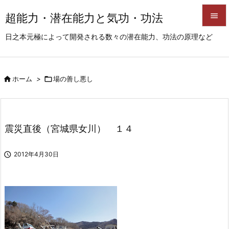
超能力・潜在能力と気功・功法


日之本元極によって開発される数々の潜在能力、功法の原理など
メニュ

サイド

ホーム
>

場の善し悪し

前へ

次へ
震災直後（宮城県女川） １４

検索

2012年4月30日