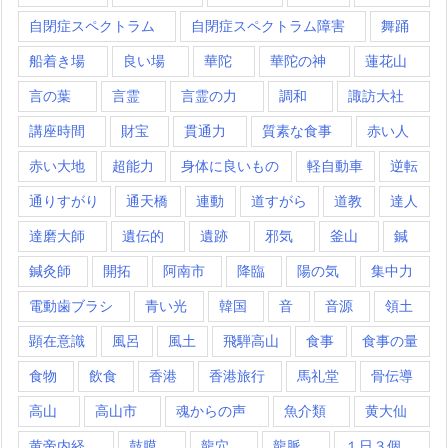
自閉症スペクトラム
自閉症スペクトラム障害
舞踊
船着き場
良い場
華陀
華陀の神
蓮花山
言の葉
言霊
言霊の力
調和
諏訪大社
講座時間
財宝
貫通力
質素な食事
赤い人
赤い大地
超能力
身体に良いもの
軽自動車
逆転
通りすがり
通天橋
連動
道すがら
道教
達人
達磨大師
遺伝的
遺跡
邪気
釜山
鍼
鍼灸師
開拓
阿南市
降臨
陽の気
集中力
電動歯ブラシ
青い光
韓国
音
音源
領土
顕在意識
風呂
風土
飛騨高山
食事
食事の量
食物
飲食
香港
香港旅行
馬礼堂
骨伝導
高山
高山市
魂からの声
魚介類
黄大仙
黄帝内経
鼓膜
龍穴
龍脈
１日３個