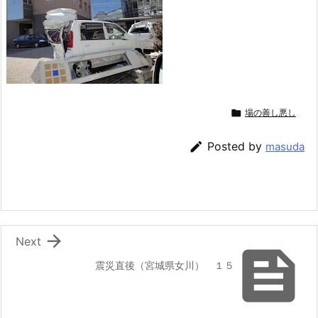

場の善し悪し

Posted by
masuda

Next

震災直後（宮城県女川） １５