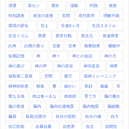
浸透
深セン
湧水
湯船
灼熱
無形
特別講座
状況の改善
玄関
現代医学
理解不能
環境の変化
甘え
生後6ヶ月
生活スタイル
生活リズム
異変
異常行動
異次元
発達障害
白寿
白檀の香り
百家
百寿
相乗効果
睡眠中
短期記憶
神
神々
神との会話
神の力
神の喜び
神の声
神の存在
神功皇后
神界
福島第二原発
空間
竅穴
筋肉トレーニング
精神的疾患
精進
糞
細かい
美顔
義歯
耳
聖なる地
肉は食べるな
肉体的
育て方
脳の働き
脳の発達
脳内
脳内伝達物質
脳内物質
脳細胞
臓器
臥龍点睛功
自分の役割
自分の魂
自力
自己防衛
自暴自棄
自然界
自立
自閉症