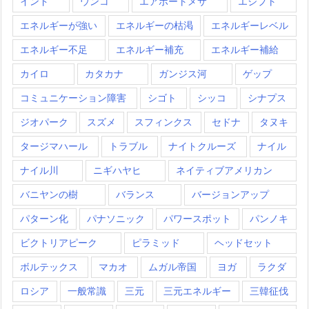
インド
ウンコ
エアポートメサ
エジプト
エネルギーが強い
エネルギーの枯渇
エネルギーレベル
エネルギー不足
エネルギー補充
エネルギー補給
カイロ
カタカナ
ガンジス河
ゲップ
コミュニケーション障害
シゴト
シッコ
シナプス
ジオパーク
スズメ
スフィンクス
セドナ
タヌキ
タージマハール
トラブル
ナイトクルーズ
ナイル
ナイル川
ニギハヤヒ
ネイティブアメリカン
バニヤンの樹
バランス
バージョンアップ
パターン化
パナソニック
パワースポット
パンノキ
ビクトリアピーク
ピラミッド
ヘッドセット
ボルテックス
マカオ
ムガル帝国
ヨガ
ラクダ
ロシア
一般常識
三元
三元エネルギー
三韓征伐