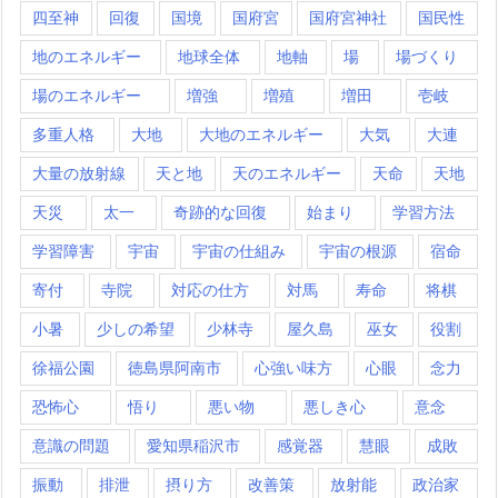
四至神
回復
国境
国府宮
国府宮神社
国民性
地のエネルギー
地球全体
地軸
場
場づくり
場のエネルギー
増強
増殖
増田
壱岐
多重人格
大地
大地のエネルギー
大気
大連
大量の放射線
天と地
天のエネルギー
天命
天地
天災
太一
奇跡的な回復
始まり
学習方法
学習障害
宇宙
宇宙の仕組み
宇宙の根源
宿命
寄付
寺院
対応の仕方
対馬
寿命
将棋
小暑
少しの希望
少林寺
屋久島
巫女
役割
徐福公園
徳島県阿南市
心強い味方
心眼
念力
恐怖心
悟り
悪い物
悪しき心
意念
意識の問題
愛知県稲沢市
感覚器
慧眼
成敗
振動
排泄
摂り方
改善策
放射能
政治家