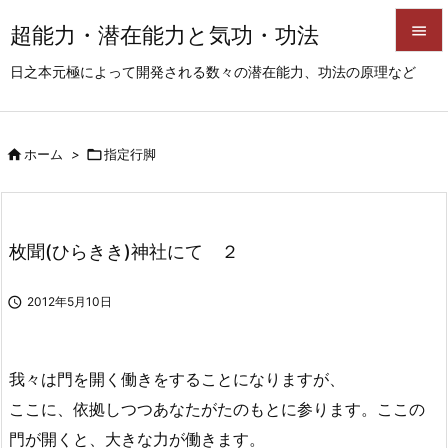
超能力・潜在能力と気功・功法


日之本元極によって開発される数々の潜在能力、功法の原理など
メニュ

サイド

ホーム
>

指定行脚

前へ

次へ
枚聞(ひらきき)神社にて ２

検索

2012年5月10日
我々は門を開く働きをすることになりますが、
ここに、依拠しつつあなたがたのもとに参ります。ここの
門が開くと、大きな力が働きます。