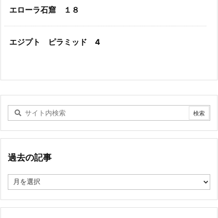
エローラ石窟 １８
エジプト ピラミッド 4
過去の記事
過
去
の
記
事