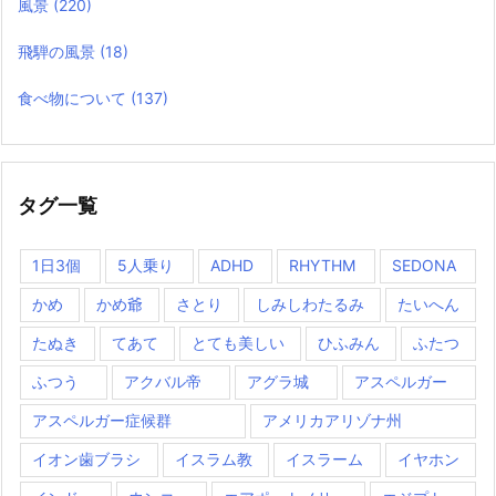
風景
(220)
飛騨の風景
(18)
食べ物について
(137)
タグ一覧
1日3個
5人乗り
ADHD
RHYTHM
SEDONA
かめ
かめ爺
さとり
しみしわたるみ
たいへん
たぬき
てあて
とても美しい
ひふみん
ふたつ
ふつう
アクバル帝
アグラ城
アスペルガー
アスペルガー症候群
アメリカアリゾナ州
イオン歯ブラシ
イスラム教
イスラーム
イヤホン