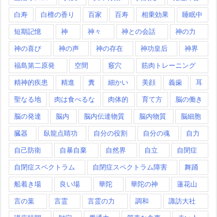
白寿
白檀の香り
百家
百寿
相乗効果
睡眠中
短期記憶
神
神々
神との会話
神の力
神の喜び
神の声
神の存在
神功皇后
神界
福島第二原発
空間
竅穴
筋肉トレーニング
精神的疾患
精進
糞
細かい
美顔
義歯
耳
聖なる地
肉は食べるな
肉体的
育て方
脳の働き
脳の発達
脳内
脳内伝達物質
脳内物質
脳細胞
臓器
臥龍点睛功
自分の役割
自分の魂
自力
自己防衛
自暴自棄
自然界
自立
自閉症
自閉症スペクトラム
自閉症スペクトラム障害
舞踊
船着き場
良い場
華陀
華陀の神
蓮花山
言の葉
言霊
言霊の力
調和
諏訪大社