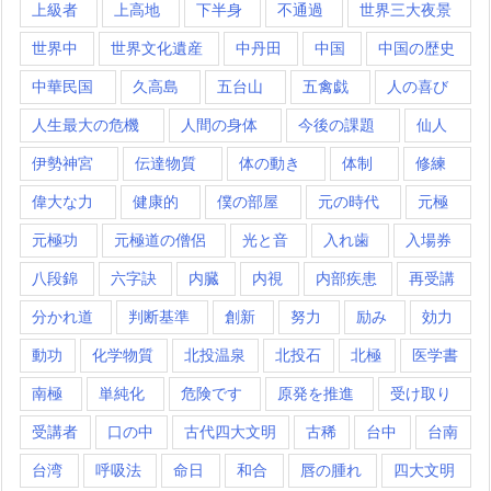
上級者
上高地
下半身
不通過
世界三大夜景
世界中
世界文化遺産
中丹田
中国
中国の歴史
中華民国
久高島
五台山
五禽戯
人の喜び
人生最大の危機
人間の身体
今後の課題
仙人
伊勢神宮
伝達物質
体の動き
体制
修練
偉大な力
健康的
僕の部屋
元の時代
元極
元極功
元極道の僧侶
光と音
入れ歯
入場券
八段錦
六字訣
内臓
内視
内部疾患
再受講
分かれ道
判断基準
創新
努力
励み
効力
動功
化学物質
北投温泉
北投石
北極
医学書
南極
単純化
危険です
原発を推進
受け取り
受講者
口の中
古代四大文明
古稀
台中
台南
台湾
呼吸法
命日
和合
唇の腫れ
四大文明