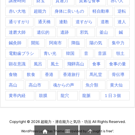
講座時間
財宝
貫通力
質素な食事
赤い人
赤い大地
超能力
身体に良いもの
軽自動車
逆転
通りすがり
通天橋
連動
道すがら
道教
達人
達磨大師
遺伝的
遺跡
邪気
釜山
鍼
鍼灸師
開拓
阿南市
降臨
陽の気
集中力
電動歯ブラシ
青い光
韓国
音
音源
領土
顕在意識
風呂
風土
飛騨高山
食事
食事の量
食物
飲食
香港
香港旅行
馬礼堂
骨伝導
高山
高山市
魂からの声
魚介類
黄大仙
黄帝内経
鼓膜
龍穴
龍脈
１日３個
Copyright ©
2026
超能力・潜在能力と気功・功法
All Rights Reserved.



WordPress Luxeritas Theme is provided by "
Thought is free
".