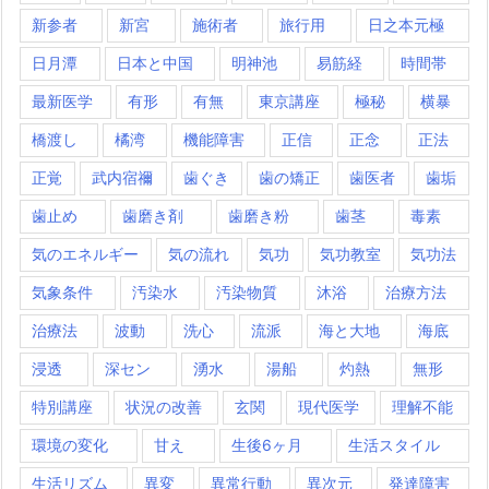
新参者
新宮
施術者
旅行用
日之本元極
日月潭
日本と中国
明神池
易筋経
時間帯
最新医学
有形
有無
東京講座
極秘
横暴
橋渡し
橘湾
機能障害
正信
正念
正法
正覚
武内宿禰
歯ぐき
歯の矯正
歯医者
歯垢
歯止め
歯磨き剤
歯磨き粉
歯茎
毒素
気のエネルギー
気の流れ
気功
気功教室
気功法
気象条件
汚染水
汚染物質
沐浴
治療方法
治療法
波動
洗心
流派
海と大地
海底
浸透
深セン
湧水
湯船
灼熱
無形
特別講座
状況の改善
玄関
現代医学
理解不能
環境の変化
甘え
生後6ヶ月
生活スタイル
生活リズム
異変
異常行動
異次元
発達障害