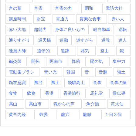
言の葉
言霊
言霊の力
調和
諏訪大社
講座時間
財宝
貫通力
質素な食事
赤い人
赤い大地
超能力
身体に良いもの
軽自動車
逆転
通りすがり
通天橋
連動
道すがら
道教
達人
達磨大師
遺伝的
遺跡
邪気
釜山
鍼
鍼灸師
開拓
阿南市
降臨
陽の気
集中力
電動歯ブラシ
青い光
韓国
音
音源
領土
顕在意識
風呂
風土
飛騨高山
食事
食事の量
食物
飲食
香港
香港旅行
馬礼堂
骨伝導
高山
高山市
魂からの声
魚介類
黄大仙
黄帝内経
鼓膜
龍穴
龍脈
１日３個