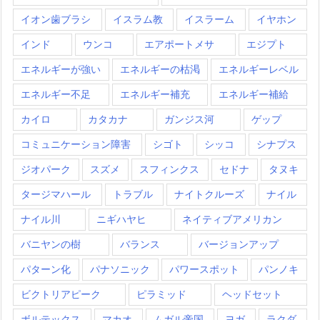
イオン歯ブラシ
イスラム教
イスラーム
イヤホン
インド
ウンコ
エアポートメサ
エジプト
エネルギーが強い
エネルギーの枯渇
エネルギーレベル
エネルギー不足
エネルギー補充
エネルギー補給
カイロ
カタカナ
ガンジス河
ゲップ
コミュニケーション障害
シゴト
シッコ
シナプス
ジオパーク
スズメ
スフィンクス
セドナ
タヌキ
タージマハール
トラブル
ナイトクルーズ
ナイル
ナイル川
ニギハヤヒ
ネイティブアメリカン
バニヤンの樹
バランス
バージョンアップ
パターン化
パナソニック
パワースポット
パンノキ
ビクトリアピーク
ピラミッド
ヘッドセット
ボルテックス
マカオ
ムガル帝国
ヨガ
ラクダ