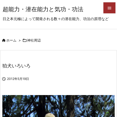
超能力・潜在能力と気功・功法


日之本元極によって開発される数々の潜在能力、功法の原理など
メニュ

サイド

ホーム
>

神社周辺

前へ

次へ
狛犬いろいろ

検索

2012年5月19日