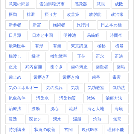
意識の問題
愛知県稲沢市
感覚器
慧眼
成敗
振動
排泄
摂り方
改善策
放射能
政治家
新参者
新宮
施術者
旅行用
日之本元極
日月潭
日本と中国
明神池
易筋経
時間帯
最新医学
有形
有無
東京講座
極秘
横暴
橋渡し
橘湾
機能障害
正信
正念
正法
正覚
武内宿禰
歯ぐき
歯の矯正
歯医者
歯垢
歯止め
歯磨き剤
歯磨き粉
歯茎
毒素
気のエネルギー
気の流れ
気功
気功教室
気功法
気象条件
汚染水
汚染物質
沐浴
治療方法
治療法
波動
洗心
流派
海と大地
海底
浸透
深セン
湧水
湯船
灼熱
無形
特別講座
状況の改善
玄関
現代医学
理解不能