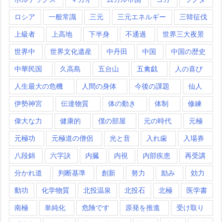
ロシア
一般常識
三元
三元エネルギー
三韓征伐
上級者
上高地
下半身
不通過
世界三大夜景
世界中
世界文化遺産
中丹田
中国
中国の歴史
中華民国
久高島
五台山
五禽戯
人の喜び
人生最大の危機
人間の身体
今後の課題
仙人
伊勢神宮
伝達物質
体の動き
体制
修練
偉大な力
健康的
僕の部屋
元の時代
元極
元極功
元極道の僧侶
光と音
入れ歯
入場券
八段錦
六字訣
内臓
内視
内部疾患
再受講
分かれ道
判断基準
創新
努力
励み
効力
動功
化学物質
北投温泉
北投石
北極
医学書
南極
単純化
危険です
原発を推進
受け取り