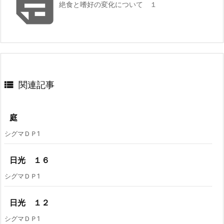

絶食と嗜好の変化について １

関連記事
庭
シグマＤＰ1
日光 １６
シグマＤＰ1
日光 １２
シグマＤＰ1