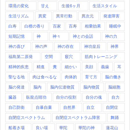
環境の変化
甘え
生後6ヶ月
生活スタイル
生活リズム
異変
異常行動
異次元
発達障害
白寿
白檀の香り
百家
百寿
相乗効果
睡眠中
短期記憶
神
神々
神との会話
神の力
神の喜び
神の声
神の存在
神功皇后
神界
福島第二原発
空間
竅穴
筋肉トレーニング
精神的疾患
精進
糞
細かい
美顔
義歯
耳
聖なる地
肉は食べるな
肉体的
育て方
脳の働き
脳の発達
脳内
脳内伝達物質
脳内物質
脳細胞
臓器
臥龍点睛功
自分の役割
自分の魂
自力
自己防衛
自暴自棄
自然界
自立
自閉症
自閉症スペクトラム
自閉症スペクトラム障害
舞踊
船着き場
良い場
華陀
華陀の神
蓮花山