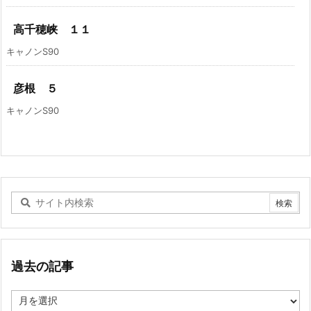
高千穂峡 １１
キャノンS90
彦根 ５
キャノンS90
過去の記事
過
去