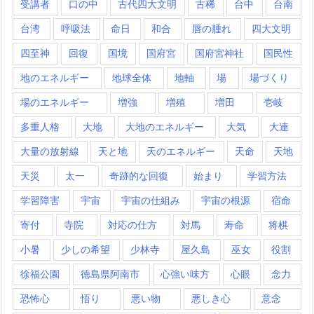
受講者
口の中
古代四大文明
古稀
台中
台南
台湾
呼吸法
命日
和合
唇の腫れ
四大文明
四至神
回復
国境
国府宮
国府宮神社
国民性
地のエネルギー
地球全体
地軸
場
場づくり
場のエネルギー
増強
増殖
増田
壱岐
多重人格
大地
大地のエネルギー
大気
大連
大量の放射線
天と地
天のエネルギー
天命
天地
天災
太一
奇跡的な回復
始まり
学習方法
学習障害
宇宙
宇宙の仕組み
宇宙の根源
宿命
寄付
寺院
対応の仕方
対馬
寿命
将棋
小暑
少しの希望
少林寺
屋久島
巫女
役割
徐福公園
徳島県阿南市
心強い味方
心眼
念力
恐怖心
悟り
悪い物
悪しき心
意念