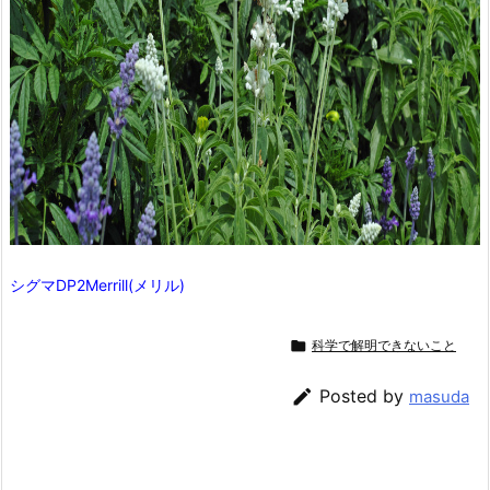
シグマDP2Merrill(メリル)

科学で解明できないこと

Posted by
masuda