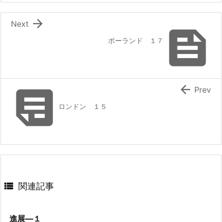

Next

ポーランド １７


Prev
ロンドン １５

関連記事
進展―１