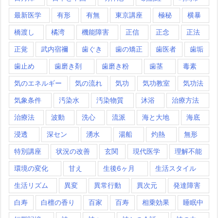
最新医学
有形
有無
東京講座
極秘
横暴
橋渡し
橘湾
機能障害
正信
正念
正法
正覚
武内宿禰
歯ぐき
歯の矯正
歯医者
歯垢
歯止め
歯磨き剤
歯磨き粉
歯茎
毒素
気のエネルギー
気の流れ
気功
気功教室
気功法
気象条件
汚染水
汚染物質
沐浴
治療方法
治療法
波動
洗心
流派
海と大地
海底
浸透
深セン
湧水
湯船
灼熱
無形
特別講座
状況の改善
玄関
現代医学
理解不能
環境の変化
甘え
生後6ヶ月
生活スタイル
生活リズム
異変
異常行動
異次元
発達障害
白寿
白檀の香り
百家
百寿
相乗効果
睡眠中