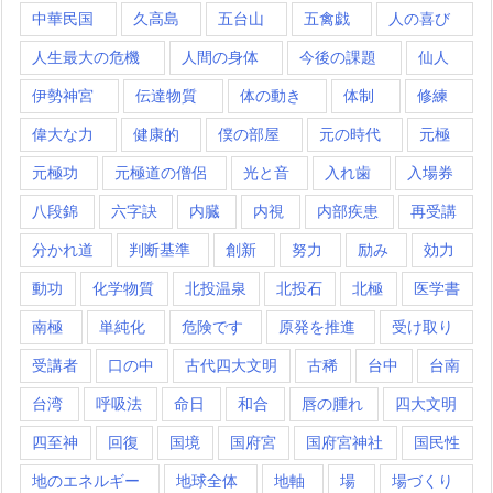
中華民国
久高島
五台山
五禽戯
人の喜び
人生最大の危機
人間の身体
今後の課題
仙人
伊勢神宮
伝達物質
体の動き
体制
修練
偉大な力
健康的
僕の部屋
元の時代
元極
元極功
元極道の僧侶
光と音
入れ歯
入場券
八段錦
六字訣
内臓
内視
内部疾患
再受講
分かれ道
判断基準
創新
努力
励み
効力
動功
化学物質
北投温泉
北投石
北極
医学書
南極
単純化
危険です
原発を推進
受け取り
受講者
口の中
古代四大文明
古稀
台中
台南
台湾
呼吸法
命日
和合
唇の腫れ
四大文明
四至神
回復
国境
国府宮
国府宮神社
国民性
地のエネルギー
地球全体
地軸
場
場づくり