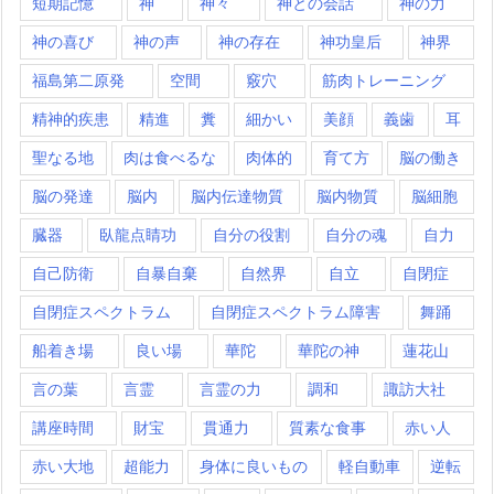
短期記憶
神
神々
神との会話
神の力
神の喜び
神の声
神の存在
神功皇后
神界
福島第二原発
空間
竅穴
筋肉トレーニング
精神的疾患
精進
糞
細かい
美顔
義歯
耳
聖なる地
肉は食べるな
肉体的
育て方
脳の働き
脳の発達
脳内
脳内伝達物質
脳内物質
脳細胞
臓器
臥龍点睛功
自分の役割
自分の魂
自力
自己防衛
自暴自棄
自然界
自立
自閉症
自閉症スペクトラム
自閉症スペクトラム障害
舞踊
船着き場
良い場
華陀
華陀の神
蓮花山
言の葉
言霊
言霊の力
調和
諏訪大社
講座時間
財宝
貫通力
質素な食事
赤い人
赤い大地
超能力
身体に良いもの
軽自動車
逆転