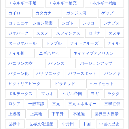
エネルギー不足
エネルギー補充
エネルギー補給
カイロ
カタカナ
ガンジス河
ゲップ
コミュニケーション障害
シゴト
シッコ
シナプス
ジオパーク
スズメ
スフィンクス
セドナ
タヌキ
タージマハール
トラブル
ナイトクルーズ
ナイル
ナイル川
ニギハヤヒ
ネイティブアメリカン
バニヤンの樹
バランス
バージョンアップ
パターン化
パナソニック
パワースポット
パンノキ
ビクトリアピーク
ピラミッド
ヘッドセット
ボルテックス
マカオ
ムガル帝国
ヨガ
ラクダ
ロシア
一般常識
三元
三元エネルギー
三韓征伐
上級者
上高地
下半身
不通過
世界三大夜景
世界中
世界文化遺産
中丹田
中国
中国の歴史