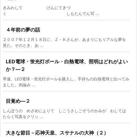
きみわして げんにてきづ
く しもたんでん写 ...
４年前の夢の話
２００７年１２月１８日に、Ｚ・Ｋさんが、あまりにもリアルな夢を
見た。そのとき、あ ...
LED電球・蛍光灯ボール・白熱電球、照明はどれがよい
か？―２
早速、LED電球・蛍光灯ボールを購入し、手持ちの白熱電球と比べてみ
ました。勿論み ...
目覚め―２
しんぽうの めざめによりて しこうさしごぞうのかみが わしては
たらく写真をクリッ ...
大きな節目－応神天皇、スサナルの大神（２）