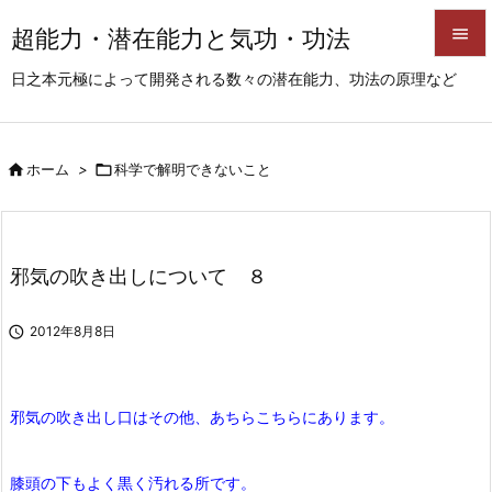
超能力・潜在能力と気功・功法


日之本元極によって開発される数々の潜在能力、功法の原理など
メニュ

サイド

ホーム
>

科学で解明できないこと

前へ

次へ
邪気の吹き出しについて ８

検索

2012年8月8日
邪気の吹き出し口はその他、あちらこちらにあります。
膝頭の下もよく黒く汚れる所です。