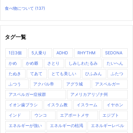
食べ物について
(137)
タグ一覧
1日3個
5人乗り
ADHD
RHYTHM
SEDONA
かめ
かめ爺
さとり
しみしわたるみ
たいへん
たぬき
てあて
とても美しい
ひふみん
ふたつ
ふつう
アクバル帝
アグラ城
アスペルガー
アスペルガー症候群
アメリカアリゾナ州
イオン歯ブラシ
イスラム教
イスラーム
イヤホン
インド
ウンコ
エアポートメサ
エジプト
エネルギーが強い
エネルギーの枯渇
エネルギーレベル