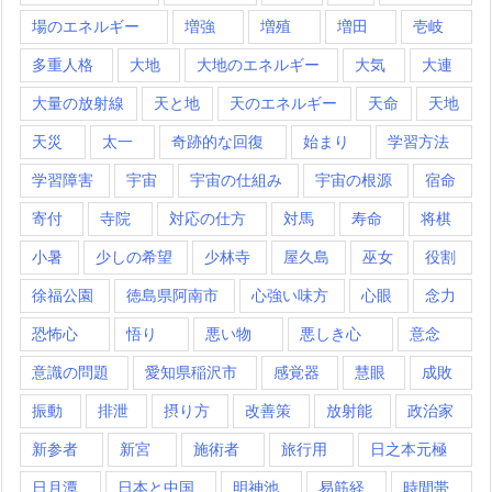
場のエネルギー
増強
増殖
増田
壱岐
多重人格
大地
大地のエネルギー
大気
大連
大量の放射線
天と地
天のエネルギー
天命
天地
天災
太一
奇跡的な回復
始まり
学習方法
学習障害
宇宙
宇宙の仕組み
宇宙の根源
宿命
寄付
寺院
対応の仕方
対馬
寿命
将棋
小暑
少しの希望
少林寺
屋久島
巫女
役割
徐福公園
徳島県阿南市
心強い味方
心眼
念力
恐怖心
悟り
悪い物
悪しき心
意念
意識の問題
愛知県稲沢市
感覚器
慧眼
成敗
振動
排泄
摂り方
改善策
放射能
政治家
新参者
新宮
施術者
旅行用
日之本元極
日月潭
日本と中国
明神池
易筋経
時間帯