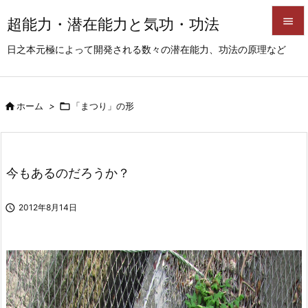
超能力・潜在能力と気功・功法


日之本元極によって開発される数々の潜在能力、功法の原理など
メニュ

サイド

ホーム
>

「まつり」の形

前へ

次へ
今もあるのだろうか？

検索

2012年8月14日