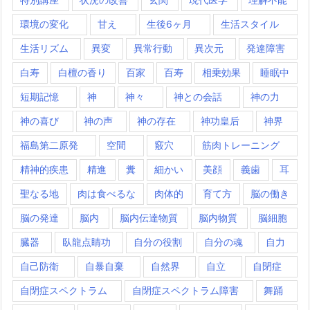
環境の変化
甘え
生後6ヶ月
生活スタイル
生活リズム
異変
異常行動
異次元
発達障害
白寿
白檀の香り
百家
百寿
相乗効果
睡眠中
短期記憶
神
神々
神との会話
神の力
神の喜び
神の声
神の存在
神功皇后
神界
福島第二原発
空間
竅穴
筋肉トレーニング
精神的疾患
精進
糞
細かい
美顔
義歯
耳
聖なる地
肉は食べるな
肉体的
育て方
脳の働き
脳の発達
脳内
脳内伝達物質
脳内物質
脳細胞
臓器
臥龍点睛功
自分の役割
自分の魂
自力
自己防衛
自暴自棄
自然界
自立
自閉症
自閉症スペクトラム
自閉症スペクトラム障害
舞踊