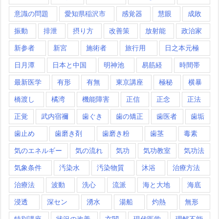
意識の問題
愛知県稲沢市
感覚器
慧眼
成敗
振動
排泄
摂り方
改善策
放射能
政治家
新参者
新宮
施術者
旅行用
日之本元極
日月潭
日本と中国
明神池
易筋経
時間帯
最新医学
有形
有無
東京講座
極秘
横暴
橋渡し
橘湾
機能障害
正信
正念
正法
正覚
武内宿禰
歯ぐき
歯の矯正
歯医者
歯垢
歯止め
歯磨き剤
歯磨き粉
歯茎
毒素
気のエネルギー
気の流れ
気功
気功教室
気功法
気象条件
汚染水
汚染物質
沐浴
治療方法
治療法
波動
洗心
流派
海と大地
海底
浸透
深セン
湧水
湯船
灼熱
無形
特別講座
状況の改善
玄関
現代医学
理解不能