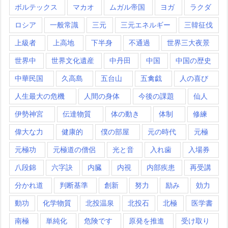
ボルテックス
マカオ
ムガル帝国
ヨガ
ラクダ
ロシア
一般常識
三元
三元エネルギー
三韓征伐
上級者
上高地
下半身
不通過
世界三大夜景
世界中
世界文化遺産
中丹田
中国
中国の歴史
中華民国
久高島
五台山
五禽戯
人の喜び
人生最大の危機
人間の身体
今後の課題
仙人
伊勢神宮
伝達物質
体の動き
体制
修練
偉大な力
健康的
僕の部屋
元の時代
元極
元極功
元極道の僧侶
光と音
入れ歯
入場券
八段錦
六字訣
内臓
内視
内部疾患
再受講
分かれ道
判断基準
創新
努力
励み
効力
動功
化学物質
北投温泉
北投石
北極
医学書
南極
単純化
危険です
原発を推進
受け取り