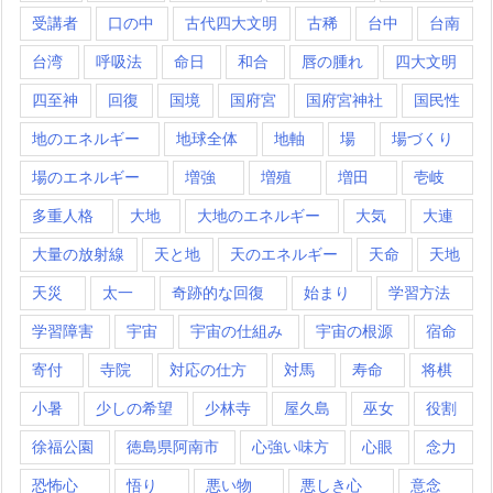
受講者
口の中
古代四大文明
古稀
台中
台南
台湾
呼吸法
命日
和合
唇の腫れ
四大文明
四至神
回復
国境
国府宮
国府宮神社
国民性
地のエネルギー
地球全体
地軸
場
場づくり
場のエネルギー
増強
増殖
増田
壱岐
多重人格
大地
大地のエネルギー
大気
大連
大量の放射線
天と地
天のエネルギー
天命
天地
天災
太一
奇跡的な回復
始まり
学習方法
学習障害
宇宙
宇宙の仕組み
宇宙の根源
宿命
寄付
寺院
対応の仕方
対馬
寿命
将棋
小暑
少しの希望
少林寺
屋久島
巫女
役割
徐福公園
徳島県阿南市
心強い味方
心眼
念力
恐怖心
悟り
悪い物
悪しき心
意念