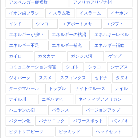
アスペルガー症候群
アメリカアリゾナ州
イオン歯ブラシ
イスラム教
イスラーム
イヤホン
インド
ウンコ
エアポートメサ
エジプト
エネルギーが強い
エネルギーの枯渇
エネルギーレベル
エネルギー不足
エネルギー補充
エネルギー補給
カイロ
カタカナ
ガンジス河
ゲップ
コミュニケーション障害
シゴト
シッコ
シナプス
ジオパーク
スズメ
スフィンクス
セドナ
タヌキ
タージマハール
トラブル
ナイトクルーズ
ナイル
ナイル川
ニギハヤヒ
ネイティブアメリカン
バニヤンの樹
バランス
バージョンアップ
パターン化
パナソニック
パワースポット
パンノキ
ビクトリアピーク
ピラミッド
ヘッドセット