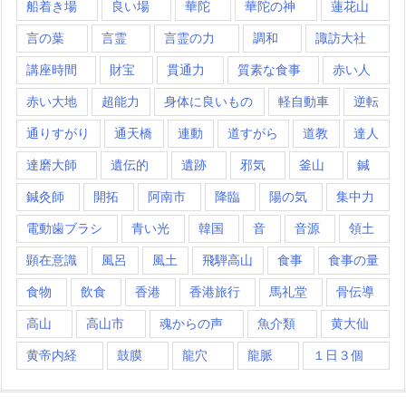
船着き場
良い場
華陀
華陀の神
蓮花山
言の葉
言霊
言霊の力
調和
諏訪大社
講座時間
財宝
貫通力
質素な食事
赤い人
赤い大地
超能力
身体に良いもの
軽自動車
逆転
通りすがり
通天橋
連動
道すがら
道教
達人
達磨大師
遺伝的
遺跡
邪気
釜山
鍼
鍼灸師
開拓
阿南市
降臨
陽の気
集中力
電動歯ブラシ
青い光
韓国
音
音源
領土
顕在意識
風呂
風土
飛騨高山
食事
食事の量
食物
飲食
香港
香港旅行
馬礼堂
骨伝導
高山
高山市
魂からの声
魚介類
黄大仙
黄帝内経
鼓膜
龍穴
龍脈
１日３個