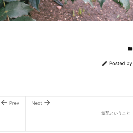


Posted b


Prev
Next
気配ということ