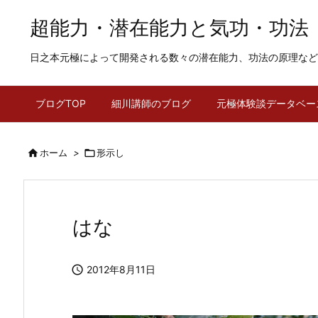
超能力・潜在能力と気功・功法
日之本元極によって開発される数々の潜在能力、功法の原理など
ブログTOP
細川講師のブログ
元極体験談データベー

ホーム
>

形示し
はな

2012年8月11日