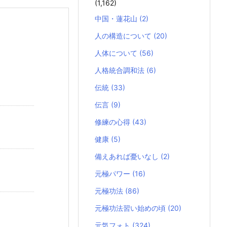
(1,162)
中国・蓮花山
(2)
人の構造について
(20)
人体について
(56)
人格統合調和法
(6)
伝統
(33)
伝言
(9)
修練の心得
(43)
健康
(5)
備えあれば憂いなし
(2)
元極パワー
(16)
元極功法
(86)
元極功法習い始めの頃
(20)
元気フォト
(324)