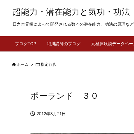
超能力・潜在能力と気功・功法
日之本元極によって開発される数々の潜在能力、功法の原理など
ブログTOP
細川講師のブログ
元極体験談データベー

ホーム
>

指定行脚
ポーランド ３０

2012年8月21日