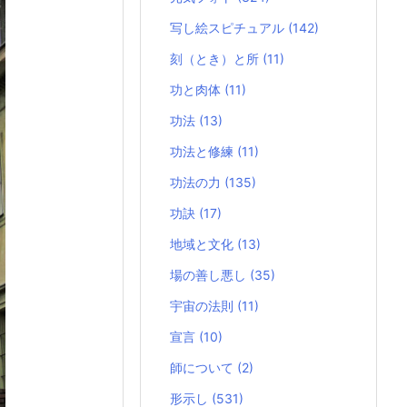
写し絵スピチュアル
(142)
刻（とき）と所
(11)
功と肉体
(11)
功法
(13)
功法と修練
(11)
功法の力
(135)
功訣
(17)
地域と文化
(13)
場の善し悪し
(35)
宇宙の法則
(11)
宣言
(10)
師について
(2)
形示し
(531)