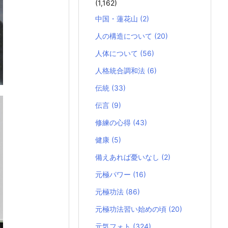
(1,162)
中国・蓮花山
(2)
人の構造について
(20)
人体について
(56)
人格統合調和法
(6)
伝統
(33)
伝言
(9)
修練の心得
(43)
健康
(5)
備えあれば憂いなし
(2)
元極パワー
(16)
元極功法
(86)
元極功法習い始めの頃
(20)
元気フォト
(324)