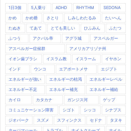
1日3個
5人乗り
ADHD
RHYTHM
SEDONA
かめ
かめ爺
さとり
しみしわたるみ
たいへん
たぬき
てあて
とても美しい
ひふみん
ふたつ
ふつう
アクバル帝
アグラ城
アスペルガー
アスペルガー症候群
アメリカアリゾナ州
イオン歯ブラシ
イスラム教
イスラーム
イヤホン
インド
ウンコ
エアポートメサ
エジプト
エネルギーが強い
エネルギーの枯渇
エネルギーレベル
エネルギー不足
エネルギー補充
エネルギー補給
カイロ
カタカナ
ガンジス河
ゲップ
コミュニケーション障害
シゴト
シッコ
シナプス
ジオパーク
スズメ
スフィンクス
セドナ
タヌキ
タージマハール
トラブル
ナイトクルーズ
ナイル