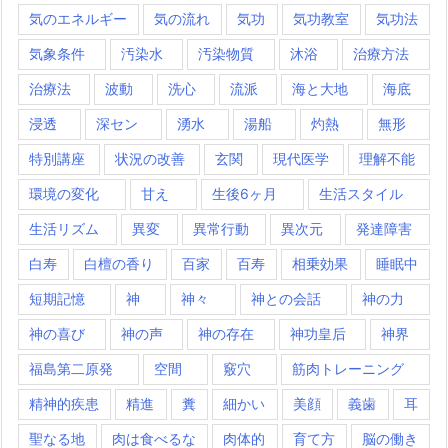
気のエネルギー
気の流れ
気功
気功教室
気功法
気象条件
汚染水
汚染物質
沐浴
治療方法
治療法
波動
洗心
流派
海と大地
海底
浸透
深セン
湧水
湯船
灼熱
無形
特別講座
状況の改善
玄関
現代医学
理解不能
環境の変化
甘え
生後6ヶ月
生活スタイル
生活リズム
異変
異常行動
異次元
発達障害
白寿
白檀の香り
百家
百寿
相乗効果
睡眠中
短期記憶
神
神々
神との会話
神の力
神の喜び
神の声
神の存在
神功皇后
神界
福島第二原発
空間
竅穴
筋肉トレーニング
精神的疾患
精進
糞
細かい
美顔
義歯
耳
聖なる地
肉は食べるな
肉体的
育て方
脳の働き