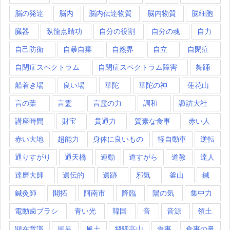
脳の発達
脳内
脳内伝達物質
脳内物質
脳細胞
臓器
臥龍点睛功
自分の役割
自分の魂
自力
自己防衛
自暴自棄
自然界
自立
自閉症
自閉症スペクトラム
自閉症スペクトラム障害
舞踊
船着き場
良い場
華陀
華陀の神
蓮花山
言の葉
言霊
言霊の力
調和
諏訪大社
講座時間
財宝
貫通力
質素な食事
赤い人
赤い大地
超能力
身体に良いもの
軽自動車
逆転
通りすがり
通天橋
連動
道すがら
道教
達人
達磨大師
遺伝的
遺跡
邪気
釜山
鍼
鍼灸師
開拓
阿南市
降臨
陽の気
集中力
電動歯ブラシ
青い光
韓国
音
音源
領土
顕在意識
風呂
風土
飛騨高山
食事
食事の量