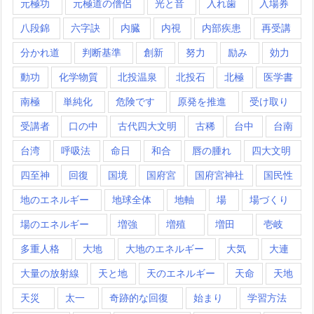
元極功
元極道の僧侶
光と音
入れ歯
入場券
八段錦
六字訣
内臓
内視
内部疾患
再受講
分かれ道
判断基準
創新
努力
励み
効力
動功
化学物質
北投温泉
北投石
北極
医学書
南極
単純化
危険です
原発を推進
受け取り
受講者
口の中
古代四大文明
古稀
台中
台南
台湾
呼吸法
命日
和合
唇の腫れ
四大文明
四至神
回復
国境
国府宮
国府宮神社
国民性
地のエネルギー
地球全体
地軸
場
場づくり
場のエネルギー
増強
増殖
増田
壱岐
多重人格
大地
大地のエネルギー
大気
大連
大量の放射線
天と地
天のエネルギー
天命
天地
天災
太一
奇跡的な回復
始まり
学習方法