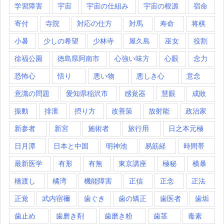
学習障害
宇宙
宇宙の仕組み
宇宙の根源
宿命
寄付
寺院
対応の仕方
対馬
寿命
将棋
小暑
少しの希望
少林寺
屋久島
巫女
役割
徐福公園
徳島県阿南市
心強い味方
心眼
念力
恐怖心
悟り
悪い物
悪しき心
意念
意識の問題
愛知県稲沢市
感覚器
慧眼
成敗
振動
排泄
摂り方
改善策
放射能
政治家
新参者
新宮
施術者
旅行用
日之本元極
日月潭
日本と中国
明神池
易筋経
時間帯
最新医学
有形
有無
東京講座
極秘
横暴
橋渡し
橘湾
機能障害
正信
正念
正法
正覚
武内宿禰
歯ぐき
歯の矯正
歯医者
歯垢
歯止め
歯磨き剤
歯磨き粉
歯茎
毒素