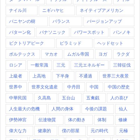
ナイル川
ニギハヤヒ
ネイティブアメリカン
バニヤンの樹
バランス
バージョンアップ
パターン化
パナソニック
パワースポット
パンノキ
ビクトリアピーク
ピラミッド
ヘッドセット
ボルテックス
マカオ
ムガル帝国
ヨガ
ラクダ
ロシア
一般常識
三元
三元エネルギー
三韓征伐
上級者
上高地
下半身
不通過
世界三大夜景
世界中
世界文化遺産
中丹田
中国
中国の歴史
中華民国
久高島
五台山
五禽戯
人の喜び
人生最大の危機
人間の身体
今後の課題
仙人
伊勢神宮
伝達物質
体の動き
体制
修練
偉大な力
健康的
僕の部屋
元の時代
元極