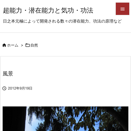
超能力・潜在能力と気功・功法


日之本元極によって開発される数々の潜在能力、功法の原理など
メニュ

サイド

ホーム
>

自然

前へ

次へ
風景

検索

2012年9月19日