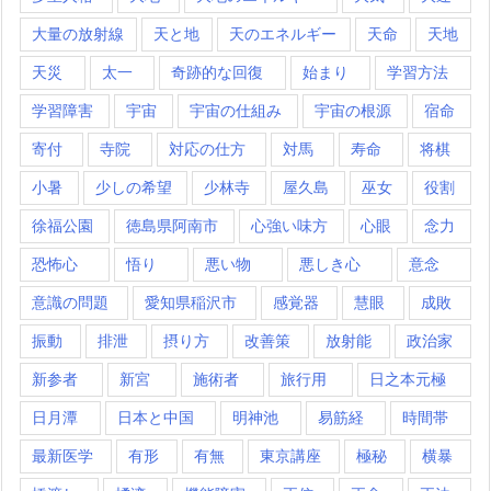
大量の放射線
天と地
天のエネルギー
天命
天地
天災
太一
奇跡的な回復
始まり
学習方法
学習障害
宇宙
宇宙の仕組み
宇宙の根源
宿命
寄付
寺院
対応の仕方
対馬
寿命
将棋
小暑
少しの希望
少林寺
屋久島
巫女
役割
徐福公園
徳島県阿南市
心強い味方
心眼
念力
恐怖心
悟り
悪い物
悪しき心
意念
意識の問題
愛知県稲沢市
感覚器
慧眼
成敗
振動
排泄
摂り方
改善策
放射能
政治家
新参者
新宮
施術者
旅行用
日之本元極
日月潭
日本と中国
明神池
易筋経
時間帯
最新医学
有形
有無
東京講座
極秘
横暴