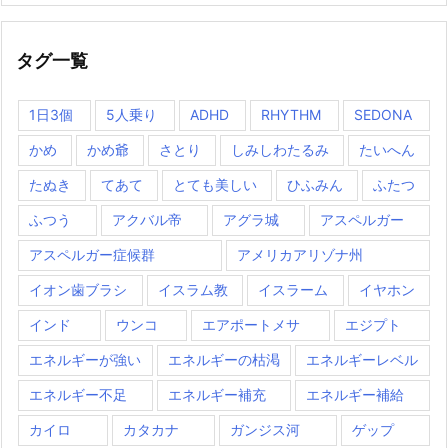
タグ一覧
1日3個
5人乗り
ADHD
RHYTHM
SEDONA
かめ
かめ爺
さとり
しみしわたるみ
たいへん
たぬき
てあて
とても美しい
ひふみん
ふたつ
ふつう
アクバル帝
アグラ城
アスペルガー
アスペルガー症候群
アメリカアリゾナ州
イオン歯ブラシ
イスラム教
イスラーム
イヤホン
インド
ウンコ
エアポートメサ
エジプト
エネルギーが強い
エネルギーの枯渇
エネルギーレベル
エネルギー不足
エネルギー補充
エネルギー補給
カイロ
カタカナ
ガンジス河
ゲップ