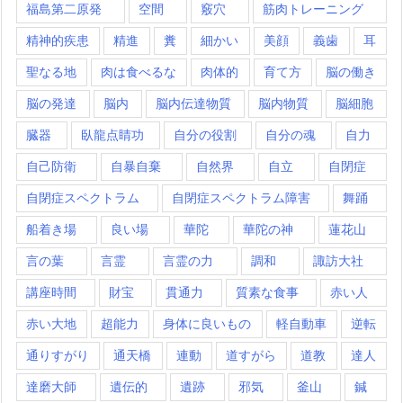
福島第二原発
空間
竅穴
筋肉トレーニング
精神的疾患
精進
糞
細かい
美顔
義歯
耳
聖なる地
肉は食べるな
肉体的
育て方
脳の働き
脳の発達
脳内
脳内伝達物質
脳内物質
脳細胞
臓器
臥龍点睛功
自分の役割
自分の魂
自力
自己防衛
自暴自棄
自然界
自立
自閉症
自閉症スペクトラム
自閉症スペクトラム障害
舞踊
船着き場
良い場
華陀
華陀の神
蓮花山
言の葉
言霊
言霊の力
調和
諏訪大社
講座時間
財宝
貫通力
質素な食事
赤い人
赤い大地
超能力
身体に良いもの
軽自動車
逆転
通りすがり
通天橋
連動
道すがら
道教
達人
達磨大師
遺伝的
遺跡
邪気
釜山
鍼