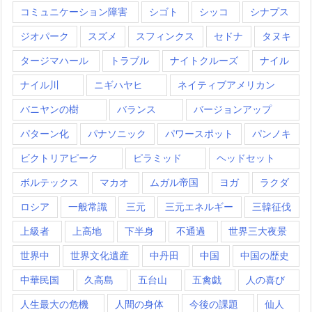
コミュニケーション障害
シゴト
シッコ
シナプス
ジオパーク
スズメ
スフィンクス
セドナ
タヌキ
タージマハール
トラブル
ナイトクルーズ
ナイル
ナイル川
ニギハヤヒ
ネイティブアメリカン
バニヤンの樹
バランス
バージョンアップ
パターン化
パナソニック
パワースポット
パンノキ
ビクトリアピーク
ピラミッド
ヘッドセット
ボルテックス
マカオ
ムガル帝国
ヨガ
ラクダ
ロシア
一般常識
三元
三元エネルギー
三韓征伐
上級者
上高地
下半身
不通過
世界三大夜景
世界中
世界文化遺産
中丹田
中国
中国の歴史
中華民国
久高島
五台山
五禽戯
人の喜び
人生最大の危機
人間の身体
今後の課題
仙人