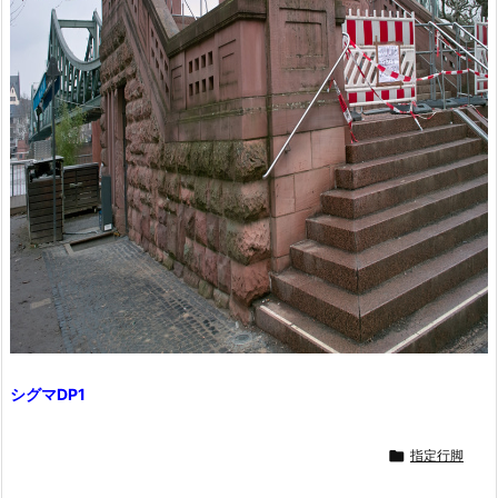
シグマDP1

指定行脚