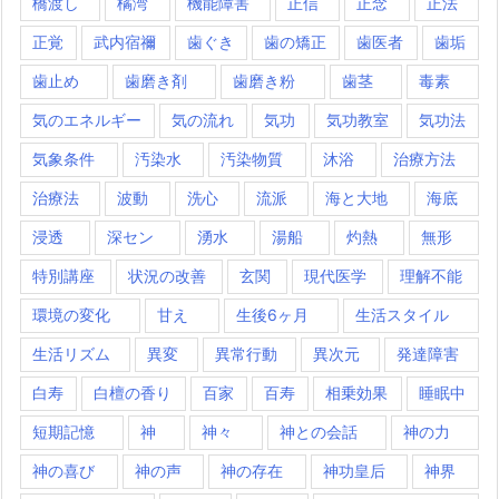
橋渡し
橘湾
機能障害
正信
正念
正法
正覚
武内宿禰
歯ぐき
歯の矯正
歯医者
歯垢
歯止め
歯磨き剤
歯磨き粉
歯茎
毒素
気のエネルギー
気の流れ
気功
気功教室
気功法
気象条件
汚染水
汚染物質
沐浴
治療方法
治療法
波動
洗心
流派
海と大地
海底
浸透
深セン
湧水
湯船
灼熱
無形
特別講座
状況の改善
玄関
現代医学
理解不能
環境の変化
甘え
生後6ヶ月
生活スタイル
生活リズム
異変
異常行動
異次元
発達障害
白寿
白檀の香り
百家
百寿
相乗効果
睡眠中
短期記憶
神
神々
神との会話
神の力
神の喜び
神の声
神の存在
神功皇后
神界