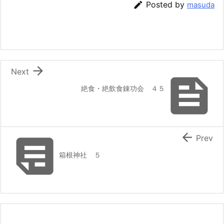

Posted by
masuda

Next

絶食・絶飲食錬功会 ４５


Prev
箱根神社 ５