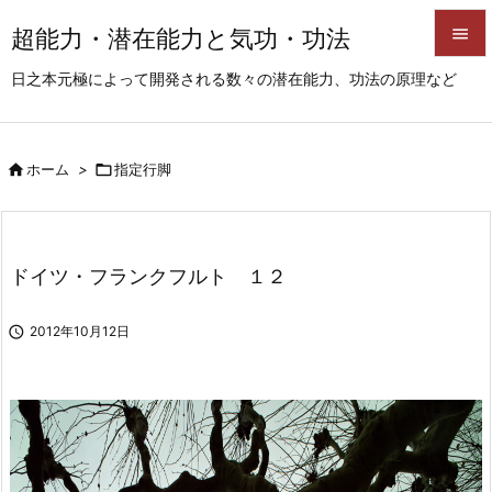
超能力・潜在能力と気功・功法


日之本元極によって開発される数々の潜在能力、功法の原理など
メニュ

サイド

ホーム
>

指定行脚

前へ

次へ
ドイツ・フランクフルト １２

検索

2012年10月12日