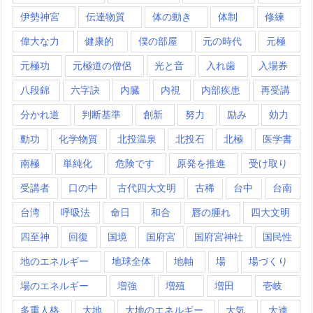
伊勢神宮
伝達物質
体の動き
体制
修練
偉大な力
健康的
僕の部屋
元の時代
元極
元極功
元極道の僧侶
光と音
入れ歯
入場券
八段錦
六字訣
内臓
内視
内部疾患
再受講
分かれ道
判断基準
創新
努力
励み
効力
動功
化学物質
北投温泉
北投石
北極
医学書
南極
単純化
危険です
原発を推進
受け取り
受講者
口の中
古代四大文明
古稀
台中
台南
台湾
呼吸法
命日
和合
唇の腫れ
四大文明
四至神
回復
国境
国府宮
国府宮神社
国民性
地のエネルギー
地球全体
地軸
場
場づくり
場のエネルギー
増強
増殖
増田
壱岐
多重人格
大地
大地のエネルギー
大気
大連