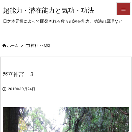
超能力・潜在能力と気功・功法


日之本元極によって開発される数々の潜在能力、功法の原理など
メニュ

サイド

ホーム
>

神社・仏閣

前へ

次へ
幣立神宮 ３

検索

2012年10月24日