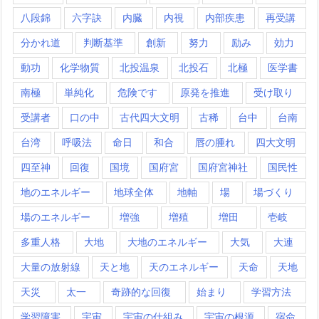
八段錦
六字訣
内臓
内視
内部疾患
再受講
分かれ道
判断基準
創新
努力
励み
効力
動功
化学物質
北投温泉
北投石
北極
医学書
南極
単純化
危険です
原発を推進
受け取り
受講者
口の中
古代四大文明
古稀
台中
台南
台湾
呼吸法
命日
和合
唇の腫れ
四大文明
四至神
回復
国境
国府宮
国府宮神社
国民性
地のエネルギー
地球全体
地軸
場
場づくり
場のエネルギー
増強
増殖
増田
壱岐
多重人格
大地
大地のエネルギー
大気
大連
大量の放射線
天と地
天のエネルギー
天命
天地
天災
太一
奇跡的な回復
始まり
学習方法
学習障害
宇宙
宇宙の仕組み
宇宙の根源
宿命