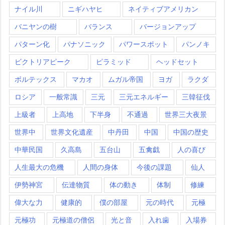
ナイル川
ニギハヤヒ
ネイティブアメリカン
バニヤンの樹
バランス
バージョンアップ
パターン化
パナソニック
パワースポット
パンノキ
ビクトリアピーク
ピラミッド
ヘッドセット
ボルテックス
マカオ
ムガル帝国
ヨガ
ラクダ
ロシア
一般常識
三元
三元エネルギー
三韓征伐
上級者
上高地
下半身
不通過
世界三大夜景
世界中
世界文化遺産
中丹田
中国
中国の歴史
中華民国
久高島
五台山
五禽戯
人の喜び
人生最大の危機
人間の身体
今後の課題
仙人
伊勢神宮
伝達物質
体の動き
体制
修練
偉大な力
健康的
僕の部屋
元の時代
元極
元極功
元極道の僧侶
光と音
入れ歯
入場券