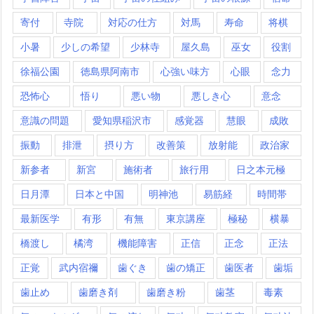
寄付
寺院
対応の仕方
対馬
寿命
将棋
小暑
少しの希望
少林寺
屋久島
巫女
役割
徐福公園
徳島県阿南市
心強い味方
心眼
念力
恐怖心
悟り
悪い物
悪しき心
意念
意識の問題
愛知県稲沢市
感覚器
慧眼
成敗
振動
排泄
摂り方
改善策
放射能
政治家
新参者
新宮
施術者
旅行用
日之本元極
日月潭
日本と中国
明神池
易筋経
時間帯
最新医学
有形
有無
東京講座
極秘
横暴
橋渡し
橘湾
機能障害
正信
正念
正法
正覚
武内宿禰
歯ぐき
歯の矯正
歯医者
歯垢
歯止め
歯磨き剤
歯磨き粉
歯茎
毒素