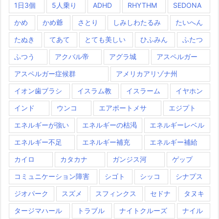
1日3個
5人乗り
ADHD
RHYTHM
SEDONA
かめ
かめ爺
さとり
しみしわたるみ
たいへん
たぬき
てあて
とても美しい
ひふみん
ふたつ
ふつう
アクバル帝
アグラ城
アスペルガー
アスペルガー症候群
アメリカアリゾナ州
イオン歯ブラシ
イスラム教
イスラーム
イヤホン
インド
ウンコ
エアポートメサ
エジプト
エネルギーが強い
エネルギーの枯渇
エネルギーレベル
エネルギー不足
エネルギー補充
エネルギー補給
カイロ
カタカナ
ガンジス河
ゲップ
コミュニケーション障害
シゴト
シッコ
シナプス
ジオパーク
スズメ
スフィンクス
セドナ
タヌキ
タージマハール
トラブル
ナイトクルーズ
ナイル