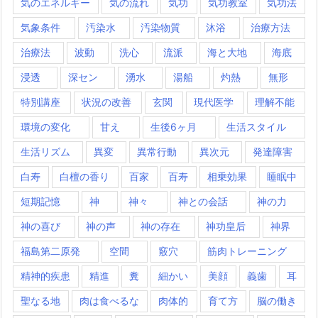
気のエネルギー
気の流れ
気功
気功教室
気功法
気象条件
汚染水
汚染物質
沐浴
治療方法
治療法
波動
洗心
流派
海と大地
海底
浸透
深セン
湧水
湯船
灼熱
無形
特別講座
状況の改善
玄関
現代医学
理解不能
環境の変化
甘え
生後6ヶ月
生活スタイル
生活リズム
異変
異常行動
異次元
発達障害
白寿
白檀の香り
百家
百寿
相乗効果
睡眠中
短期記憶
神
神々
神との会話
神の力
神の喜び
神の声
神の存在
神功皇后
神界
福島第二原発
空間
竅穴
筋肉トレーニング
精神的疾患
精進
糞
細かい
美顔
義歯
耳
聖なる地
肉は食べるな
肉体的
育て方
脳の働き