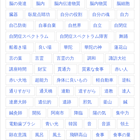
脳の発達
脳内
脳内伝達物質
脳内物質
脳細胞
臓器
臥龍点睛功
自分の役割
自分の魂
自力
自己防衛
自暴自棄
自然界
自立
自閉症
自閉症スペクトラム
自閉症スペクトラム障害
舞踊
船着き場
良い場
華陀
華陀の神
蓮花山
言の葉
言霊
言霊の力
調和
諏訪大社
講座時間
財宝
貫通力
質素な食事
赤い人
赤い大地
超能力
身体に良いもの
軽自動車
逆転
通りすがり
通天橋
連動
道すがら
道教
達人
達磨大師
遺伝的
遺跡
邪気
釜山
鍼
鍼灸師
開拓
阿南市
降臨
陽の気
集中力
電動歯ブラシ
青い光
韓国
音
音源
領土
顕在意識
風呂
風土
飛騨高山
食事
食事の量