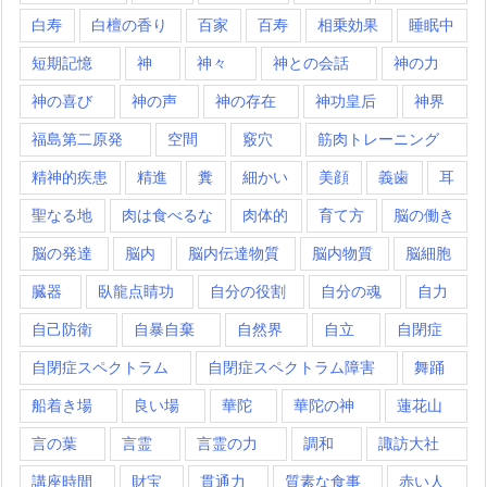
白寿
白檀の香り
百家
百寿
相乗効果
睡眠中
短期記憶
神
神々
神との会話
神の力
神の喜び
神の声
神の存在
神功皇后
神界
福島第二原発
空間
竅穴
筋肉トレーニング
精神的疾患
精進
糞
細かい
美顔
義歯
耳
聖なる地
肉は食べるな
肉体的
育て方
脳の働き
脳の発達
脳内
脳内伝達物質
脳内物質
脳細胞
臓器
臥龍点睛功
自分の役割
自分の魂
自力
自己防衛
自暴自棄
自然界
自立
自閉症
自閉症スペクトラム
自閉症スペクトラム障害
舞踊
船着き場
良い場
華陀
華陀の神
蓮花山
言の葉
言霊
言霊の力
調和
諏訪大社
講座時間
財宝
貫通力
質素な食事
赤い人