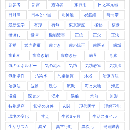
新参者
新宮
施術者
旅行用
日之本元極
日月潭
日本と中国
明神池
易筋経
時間帯
最新医学
有形
有無
東京講座
極秘
横暴
橋渡し
橘湾
機能障害
正信
正念
正法
正覚
武内宿禰
歯ぐき
歯の矯正
歯医者
歯垢
歯止め
歯磨き剤
歯磨き粉
歯茎
毒素
気のエネルギー
気の流れ
気功
気功教室
気功法
気象条件
汚染水
汚染物質
沐浴
治療方法
治療法
波動
洗心
流派
海と大地
海底
浸透
深セン
湧水
湯船
灼熱
無形
特別講座
状況の改善
玄関
現代医学
理解不能
環境の変化
甘え
生後6ヶ月
生活スタイル
生活リズム
異変
異常行動
異次元
発達障害