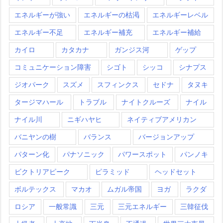
エネルギーが強い
エネルギーの枯渇
エネルギーレベル
エネルギー不足
エネルギー補充
エネルギー補給
カイロ
カタカナ
ガンジス河
ゲップ
コミュニケーション障害
シゴト
シッコ
シナプス
ジオパーク
スズメ
スフィンクス
セドナ
タヌキ
タージマハール
トラブル
ナイトクルーズ
ナイル
ナイル川
ニギハヤヒ
ネイティブアメリカン
バニヤンの樹
バランス
バージョンアップ
パターン化
パナソニック
パワースポット
パンノキ
ビクトリアピーク
ピラミッド
ヘッドセット
ボルテックス
マカオ
ムガル帝国
ヨガ
ラクダ
ロシア
一般常識
三元
三元エネルギー
三韓征伐