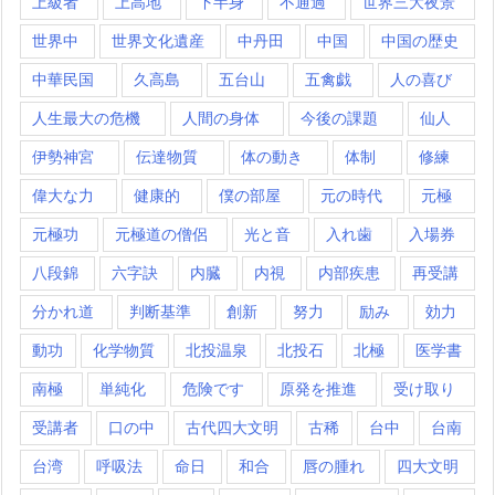
上級者
上高地
下半身
不通過
世界三大夜景
世界中
世界文化遺産
中丹田
中国
中国の歴史
中華民国
久高島
五台山
五禽戯
人の喜び
人生最大の危機
人間の身体
今後の課題
仙人
伊勢神宮
伝達物質
体の動き
体制
修練
偉大な力
健康的
僕の部屋
元の時代
元極
元極功
元極道の僧侶
光と音
入れ歯
入場券
八段錦
六字訣
内臓
内視
内部疾患
再受講
分かれ道
判断基準
創新
努力
励み
効力
動功
化学物質
北投温泉
北投石
北極
医学書
南極
単純化
危険です
原発を推進
受け取り
受講者
口の中
古代四大文明
古稀
台中
台南
台湾
呼吸法
命日
和合
唇の腫れ
四大文明