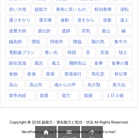
赤い大地
超能力
身体に良いもの
軽自動車
逆転
通りすがり
通天橋
連動
道すがら
道教
達人
達磨大師
遺伝的
遺跡
邪気
釜山
鍼
鍼灸師
開拓
阿南市
降臨
陽の気
集中力
電動歯ブラシ
青い光
韓国
音
音源
領土
顕在意識
風呂
風土
飛騨高山
食事
食事の量
食物
飲食
香港
香港旅行
馬礼堂
骨伝導
高山
高山市
魂からの声
魚介類
黄大仙
黄帝内経
鼓膜
龍穴
龍脈
１日３個
Copyright ©
2026
超能力・潜在能力と気功・功法
All Rights Reserved.



WordPress Luxeritas Theme is provided by "
Thought is free
".
メニュー
上へ