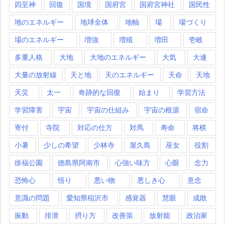
四至神
回復
国境
国府宮
国府宮神社
国民性
地のエネルギー
地球全体
地軸
場
場づくり
場のエネルギー
増強
増殖
増田
壱岐
多重人格
大地
大地のエネルギー
大気
大連
大量の放射線
天と地
天のエネルギー
天命
天地
天災
太一
奇跡的な回復
始まり
学習方法
学習障害
宇宙
宇宙の仕組み
宇宙の根源
宿命
寄付
寺院
対応の仕方
対馬
寿命
将棋
小暑
少しの希望
少林寺
屋久島
巫女
役割
徐福公園
徳島県阿南市
心強い味方
心眼
念力
恐怖心
悟り
悪い物
悪しき心
意念
意識の問題
愛知県稲沢市
感覚器
慧眼
成敗
振動
排泄
摂り方
改善策
放射能
政治家