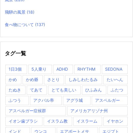
飛騨の風景
(18)
食べ物について
(137)
タグ一覧
1日3個
5人乗り
ADHD
RHYTHM
SEDONA
かめ
かめ爺
さとり
しみしわたるみ
たいへん
たぬき
てあて
とても美しい
ひふみん
ふたつ
ふつう
アクバル帝
アグラ城
アスペルガー
アスペルガー症候群
アメリカアリゾナ州
イオン歯ブラシ
イスラム教
イスラーム
イヤホン
インド
ウンコ
エアポートメサ
エジプト