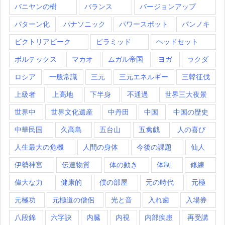
バニヤンの樹
バランス
バージョンアップ
パターン化
パナソニック
パワースポット
パンノキ
ビクトリアピーク
ピラミッド
ヘッドセット
ボルテックス
マカオ
ムガル帝国
ヨガ
ラクダ
ロシア
一般常識
三元
三元エネルギー
三韓征伐
上級者
上高地
下半身
不通過
世界三大夜景
世界中
世界文化遺産
中丹田
中国
中国の歴史
中華民国
久高島
五台山
五禽戯
人の喜び
人生最大の危機
人間の身体
今後の課題
仙人
伊勢神宮
伝達物質
体の動き
体制
修練
偉大な力
健康的
僕の部屋
元の時代
元極
元極功
元極道の僧侶
光と音
入れ歯
入場券
八段錦
六字訣
内臓
内視
内部疾患
再受講