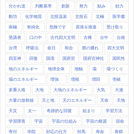
分かれ道
判断基準
創新
努力
励み
効力
動功
化学物質
北投温泉
北投石
北極
医学書
南極
単純化
危険です
原発を推進
受け取り
受講者
口の中
古代四大文明
古稀
台中
台南
台湾
呼吸法
命日
和合
唇の腫れ
四大文明
四至神
回復
国境
国府宮
国府宮神社
国民性
地のエネルギー
地球全体
地軸
場
場づくり
場のエネルギー
増強
増殖
増田
壱岐
多重人格
大地
大地のエネルギー
大気
大連
大量の放射線
天と地
天のエネルギー
天命
天地
天災
太一
奇跡的な回復
始まり
学習方法
学習障害
宇宙
宇宙の仕組み
宇宙の根源
宿命
寄付
寺院
対応の仕方
対馬
寿命
将棋