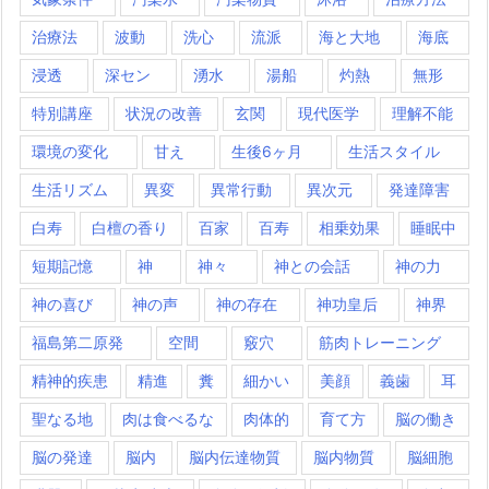
治療法
波動
洗心
流派
海と大地
海底
浸透
深セン
湧水
湯船
灼熱
無形
特別講座
状況の改善
玄関
現代医学
理解不能
環境の変化
甘え
生後6ヶ月
生活スタイル
生活リズム
異変
異常行動
異次元
発達障害
白寿
白檀の香り
百家
百寿
相乗効果
睡眠中
短期記憶
神
神々
神との会話
神の力
神の喜び
神の声
神の存在
神功皇后
神界
福島第二原発
空間
竅穴
筋肉トレーニング
精神的疾患
精進
糞
細かい
美顔
義歯
耳
聖なる地
肉は食べるな
肉体的
育て方
脳の働き
脳の発達
脳内
脳内伝達物質
脳内物質
脳細胞