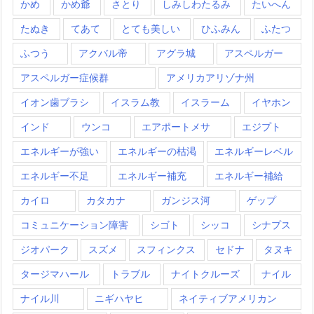
かめ
かめ爺
さとり
しみしわたるみ
たいへん
たぬき
てあて
とても美しい
ひふみん
ふたつ
ふつう
アクバル帝
アグラ城
アスペルガー
アスペルガー症候群
アメリカアリゾナ州
イオン歯ブラシ
イスラム教
イスラーム
イヤホン
インド
ウンコ
エアポートメサ
エジプト
エネルギーが強い
エネルギーの枯渇
エネルギーレベル
エネルギー不足
エネルギー補充
エネルギー補給
カイロ
カタカナ
ガンジス河
ゲップ
コミュニケーション障害
シゴト
シッコ
シナプス
ジオパーク
スズメ
スフィンクス
セドナ
タヌキ
タージマハール
トラブル
ナイトクルーズ
ナイル
ナイル川
ニギハヤヒ
ネイティブアメリカン