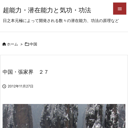
超能力・潜在能力と気功・功法


日之本元極によって開発される数々の潜在能力、功法の原理など
メニュ

サイド

ホーム
>

中国

前へ

次へ
中国・張家界 ２７

検索

2012年11月27日