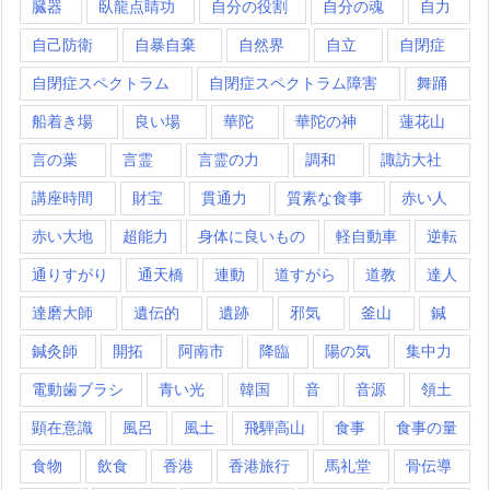
臓器
臥龍点睛功
自分の役割
自分の魂
自力
自己防衛
自暴自棄
自然界
自立
自閉症
自閉症スペクトラム
自閉症スペクトラム障害
舞踊
船着き場
良い場
華陀
華陀の神
蓮花山
言の葉
言霊
言霊の力
調和
諏訪大社
講座時間
財宝
貫通力
質素な食事
赤い人
赤い大地
超能力
身体に良いもの
軽自動車
逆転
通りすがり
通天橋
連動
道すがら
道教
達人
達磨大師
遺伝的
遺跡
邪気
釜山
鍼
鍼灸師
開拓
阿南市
降臨
陽の気
集中力
電動歯ブラシ
青い光
韓国
音
音源
領土
顕在意識
風呂
風土
飛騨高山
食事
食事の量
食物
飲食
香港
香港旅行
馬礼堂
骨伝導