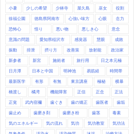
小暑
少しの希望
少林寺
屋久島
巫女
役割
徐福公園
徳島県阿南市
心強い味方
心眼
念力
恐怖心
悟り
悪い物
悪しき心
意念
意識の問題
愛知県稲沢市
感覚器
慧眼
成敗
振動
排泄
摂り方
改善策
放射能
政治家
新参者
新宮
施術者
旅行用
日之本元極
日月潭
日本と中国
明神池
易筋経
時間帯
最新医学
有形
有無
東京講座
極秘
横暴
橋渡し
橘湾
機能障害
正信
正念
正法
正覚
武内宿禰
歯ぐき
歯の矯正
歯医者
歯垢
歯止め
歯磨き剤
歯磨き粉
歯茎
毒素
気のエネルギー
気の流れ
気功
気功教室
気功法
気象条件
汚染水
汚染物質
沐浴
治療方法