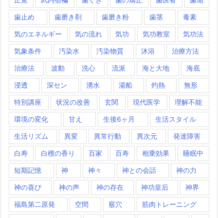
歯止め
歯磨き剤
歯磨き粉
歯茎
毒素
気のエネルギー
気の流れ
気功
気功教室
気功法
気象条件
汚染水
汚染物質
沐浴
治療方法
治療法
波動
洗心
流派
海と大地
海底
浸透
深セン
湧水
湯船
灼熱
無形
特別講座
状況の改善
玄関
現代医学
理解不能
環境の変化
甘え
生後6ヶ月
生活スタイル
生活リズム
異変
異常行動
異次元
発達障害
白寿
白檀の香り
百家
百寿
相乗効果
睡眠中
短期記憶
神
神々
神との会話
神の力
神の喜び
神の声
神の存在
神功皇后
神界
福島第二原発
空間
竅穴
筋肉トレーニング