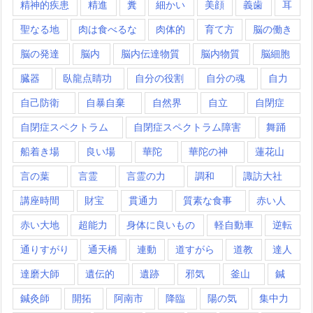
精神的疾患
精進
糞
細かい
美顔
義歯
耳
聖なる地
肉は食べるな
肉体的
育て方
脳の働き
脳の発達
脳内
脳内伝達物質
脳内物質
脳細胞
臓器
臥龍点睛功
自分の役割
自分の魂
自力
自己防衛
自暴自棄
自然界
自立
自閉症
自閉症スペクトラム
自閉症スペクトラム障害
舞踊
船着き場
良い場
華陀
華陀の神
蓮花山
言の葉
言霊
言霊の力
調和
諏訪大社
講座時間
財宝
貫通力
質素な食事
赤い人
赤い大地
超能力
身体に良いもの
軽自動車
逆転
通りすがり
通天橋
連動
道すがら
道教
達人
達磨大師
遺伝的
遺跡
邪気
釜山
鍼
鍼灸師
開拓
阿南市
降臨
陽の気
集中力