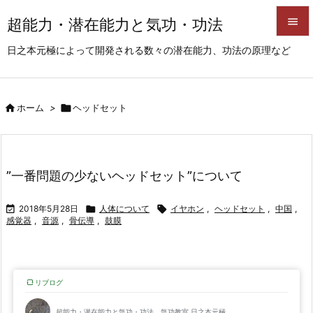
超能力・潜在能力と気功・功法


日之本元極によって開発される数々の潜在能力、功法の原理など
メニュ

サイド

ホーム
>

ヘッドセット

前へ

次へ
”一番問題の少ないヘッドセット”について

検索

2018年5月28日

人体について

イヤホン
,
ヘッドセット
,
中国
,
感覚器
,
音源
,
骨伝導
,
鼓膜