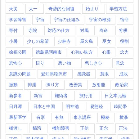
天災
太一
奇跡的な回復
始まり
学習方法
学習障害
宇宙
宇宙の仕組み
宇宙の根源
宿命
寄付
寺院
対応の仕方
対馬
寿命
将棋
小暑
少しの希望
少林寺
屋久島
巫女
役割
徐福公園
徳島県阿南市
心強い味方
心眼
念力
恐怖心
悟り
悪い物
悪しき心
意念
意識の問題
愛知県稲沢市
感覚器
慧眼
成敗
振動
排泄
摂り方
改善策
放射能
政治家
新参者
新宮
施術者
旅行用
日之本元極
日月潭
日本と中国
明神池
易筋経
時間帯
最新医学
有形
有無
東京講座
極秘
横暴
橋渡し
橘湾
機能障害
正信
正念
正法
正覚
武内宿禰
歯ぐき
歯の矯正
歯医者
歯垢