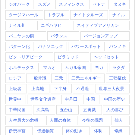
ジオパーク
スズメ
スフィンクス
セドナ
タヌキ
タージマハール
トラブル
ナイトクルーズ
ナイル
ナイル川
ニギハヤヒ
ネイティブアメリカン
バニヤンの樹
バランス
バージョンアップ
パターン化
パナソニック
パワースポット
パンノキ
ビクトリアピーク
ピラミッド
ヘッドセット
ボルテックス
マカオ
ムガル帝国
ヨガ
ラクダ
ロシア
一般常識
三元
三元エネルギー
三韓征伐
上級者
上高地
下半身
不通過
世界三大夜景
世界中
世界文化遺産
中丹田
中国
中国の歴史
中華民国
久高島
五台山
五禽戯
人の喜び
人生最大の危機
人間の身体
今後の課題
仙人
伊勢神宮
伝達物質
体の動き
体制
修練