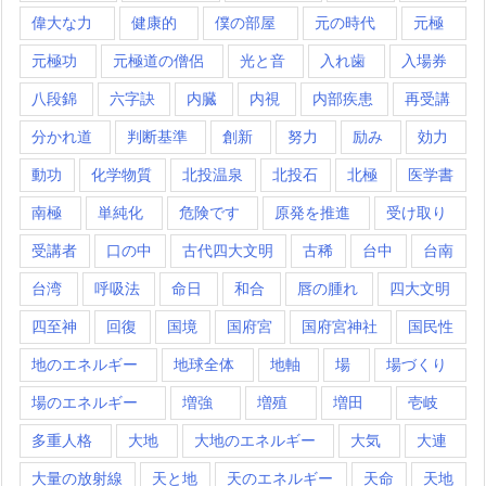
偉大な力
健康的
僕の部屋
元の時代
元極
元極功
元極道の僧侶
光と音
入れ歯
入場券
八段錦
六字訣
内臓
内視
内部疾患
再受講
分かれ道
判断基準
創新
努力
励み
効力
動功
化学物質
北投温泉
北投石
北極
医学書
南極
単純化
危険です
原発を推進
受け取り
受講者
口の中
古代四大文明
古稀
台中
台南
台湾
呼吸法
命日
和合
唇の腫れ
四大文明
四至神
回復
国境
国府宮
国府宮神社
国民性
地のエネルギー
地球全体
地軸
場
場づくり
場のエネルギー
増強
増殖
増田
壱岐
多重人格
大地
大地のエネルギー
大気
大連
大量の放射線
天と地
天のエネルギー
天命
天地