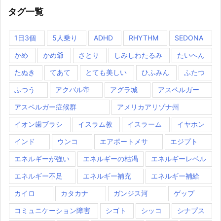
タグ一覧
1日3個
5人乗り
ADHD
RHYTHM
SEDONA
かめ
かめ爺
さとり
しみしわたるみ
たいへん
たぬき
てあて
とても美しい
ひふみん
ふたつ
ふつう
アクバル帝
アグラ城
アスペルガー
アスペルガー症候群
アメリカアリゾナ州
イオン歯ブラシ
イスラム教
イスラーム
イヤホン
インド
ウンコ
エアポートメサ
エジプト
エネルギーが強い
エネルギーの枯渇
エネルギーレベル
エネルギー不足
エネルギー補充
エネルギー補給
カイロ
カタカナ
ガンジス河
ゲップ
コミュニケーション障害
シゴト
シッコ
シナプス