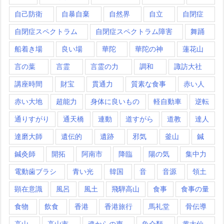
自己防衛
自暴自棄
自然界
自立
自閉症
自閉症スペクトラム
自閉症スペクトラム障害
舞踊
船着き場
良い場
華陀
華陀の神
蓮花山
言の葉
言霊
言霊の力
調和
諏訪大社
講座時間
財宝
貫通力
質素な食事
赤い人
赤い大地
超能力
身体に良いもの
軽自動車
逆転
通りすがり
通天橋
連動
道すがら
道教
達人
達磨大師
遺伝的
遺跡
邪気
釜山
鍼
鍼灸師
開拓
阿南市
降臨
陽の気
集中力
電動歯ブラシ
青い光
韓国
音
音源
領土
顕在意識
風呂
風土
飛騨高山
食事
食事の量
食物
飲食
香港
香港旅行
馬礼堂
骨伝導
高山
高山市
魂からの声
魚介類
黄大仙