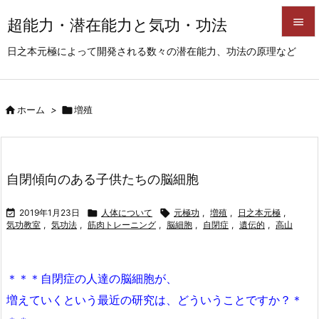
超能力・潜在能力と気功・功法


日之本元極によって開発される数々の潜在能力、功法の原理など
メニュ

サイド

ホーム
>

増殖

前へ

次へ
自閉傾向のある子供たちの脳細胞

検索

2019年1月23日

人体について

元極功
,
増殖
,
日之本元極
,
気功教室
,
気功法
,
筋肉トレーニング
,
脳細胞
,
自閉症
,
遺伝的
,
高山
＊＊＊自閉症の人達の脳細胞が、
増えていくという最近の研究は、どういうことですか？＊