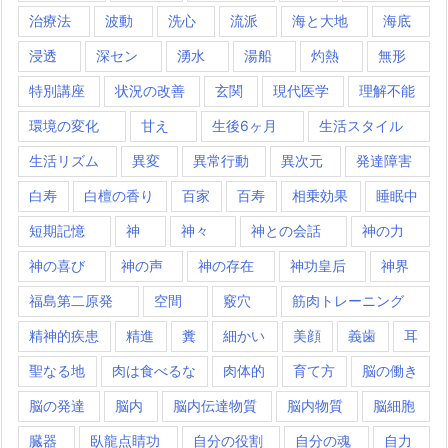
治療法
波動
洗心
流派
海と大地
海底
浸透
深セン
湧水
湯船
灼熱
無形
特別講座
状況の改善
玄関
現代医学
理解不能
環境の変化
甘え
生後6ヶ月
生活スタイル
生活リズム
異変
異常行動
異次元
発達障害
白寿
白檀の香り
百家
百寿
相乗効果
睡眠中
短期記憶
神
神々
神との会話
神の力
神の喜び
神の声
神の存在
神功皇后
神界
福島第二原発
空間
竅穴
筋肉トレーニング
精神的疾患
精進
糞
細かい
美顔
義歯
耳
聖なる地
肉は食べるな
肉体的
育て方
脳の働き
脳の発達
脳内
脳内伝達物質
脳内物質
脳細胞
臓器
臥龍点睛功
自分の役割
自分の魂
自力