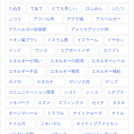
たぬき
てあて
とても美しい
ひふみん
ふたつ
ふつう
アクバル帝
アグラ城
アスペルガー
アスペルガー症候群
アメリカアリゾナ州
イオン歯ブラシ
イスラム教
イスラーム
イヤホン
インド
ウンコ
エアポートメサ
エジプト
エネルギーが強い
エネルギーの枯渇
エネルギーレベル
エネルギー不足
エネルギー補充
エネルギー補給
カイロ
カタカナ
ガンジス河
ゲップ
コミュニケーション障害
シゴト
シッコ
シナプス
ジオパーク
スズメ
スフィンクス
セドナ
タヌキ
タージマハール
トラブル
ナイトクルーズ
ナイル
ナイル川
ニギハヤヒ
ネイティブアメリカン
バニヤンの樹
バランス
バージョンアップ