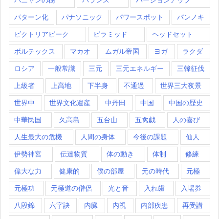
パターン化
パナソニック
パワースポット
パンノキ
ビクトリアピーク
ピラミッド
ヘッドセット
ボルテックス
マカオ
ムガル帝国
ヨガ
ラクダ
ロシア
一般常識
三元
三元エネルギー
三韓征伐
上級者
上高地
下半身
不通過
世界三大夜景
世界中
世界文化遺産
中丹田
中国
中国の歴史
中華民国
久高島
五台山
五禽戯
人の喜び
人生最大の危機
人間の身体
今後の課題
仙人
伊勢神宮
伝達物質
体の動き
体制
修練
偉大な力
健康的
僕の部屋
元の時代
元極
元極功
元極道の僧侶
光と音
入れ歯
入場券
八段錦
六字訣
内臓
内視
内部疾患
再受講