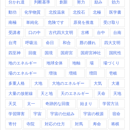
分かれ道
判断基準
創新
努力
励み
効力
動功
化学物質
北投温泉
北投石
北極
医学書
南極
単純化
危険です
原発を推進
受け取り
受講者
口の中
古代四大文明
古稀
台中
台南
台湾
呼吸法
命日
和合
唇の腫れ
四大文明
四至神
回復
国境
国府宮
国府宮神社
国民性
地のエネルギー
地球全体
地軸
場
場づくり
場のエネルギー
増強
増殖
増田
壱岐
多重人格
大地
大地のエネルギー
大気
大連
大量の放射線
天と地
天のエネルギー
天命
天地
天災
太一
奇跡的な回復
始まり
学習方法
学習障害
宇宙
宇宙の仕組み
宇宙の根源
宿命
寄付
寺院
対応の仕方
対馬
寿命
将棋