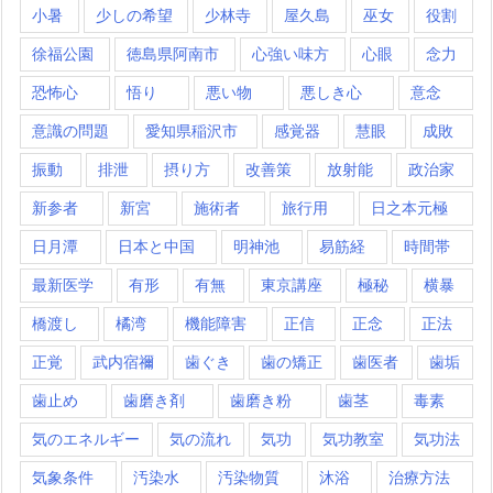
小暑
少しの希望
少林寺
屋久島
巫女
役割
徐福公園
徳島県阿南市
心強い味方
心眼
念力
恐怖心
悟り
悪い物
悪しき心
意念
意識の問題
愛知県稲沢市
感覚器
慧眼
成敗
振動
排泄
摂り方
改善策
放射能
政治家
新参者
新宮
施術者
旅行用
日之本元極
日月潭
日本と中国
明神池
易筋経
時間帯
最新医学
有形
有無
東京講座
極秘
横暴
橋渡し
橘湾
機能障害
正信
正念
正法
正覚
武内宿禰
歯ぐき
歯の矯正
歯医者
歯垢
歯止め
歯磨き剤
歯磨き粉
歯茎
毒素
気のエネルギー
気の流れ
気功
気功教室
気功法
気象条件
汚染水
汚染物質
沐浴
治療方法