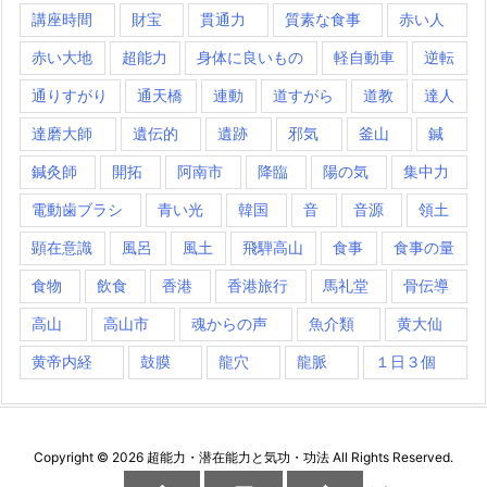
講座時間
財宝
貫通力
質素な食事
赤い人
赤い大地
超能力
身体に良いもの
軽自動車
逆転
通りすがり
通天橋
連動
道すがら
道教
達人
達磨大師
遺伝的
遺跡
邪気
釜山
鍼
鍼灸師
開拓
阿南市
降臨
陽の気
集中力
電動歯ブラシ
青い光
韓国
音
音源
領土
顕在意識
風呂
風土
飛騨高山
食事
食事の量
食物
飲食
香港
香港旅行
馬礼堂
骨伝導
高山
高山市
魂からの声
魚介類
黄大仙
黄帝内経
鼓膜
龍穴
龍脈
１日３個
Copyright ©
2026
超能力・潜在能力と気功・功法
All Rights Reserved.