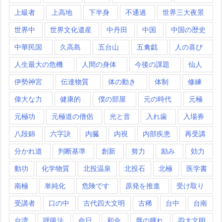
上級者
上高地
下半身
不通過
世界三大夜景
世界中
世界文化遺産
中丹田
中国
中国の歴史
中華民国
久高島
五台山
五禽戯
人の喜び
人生最大の危機
人間の身体
今後の課題
仙人
伊勢神宮
伝達物質
体の動き
体制
修練
偉大な力
健康的
僕の部屋
元の時代
元極
元極功
元極道の僧侶
光と音
入れ歯
入場券
八段錦
六字訣
内臓
内視
内部疾患
再受講
分かれ道
判断基準
創新
努力
励み
効力
動功
化学物質
北投温泉
北投石
北極
医学書
南極
単純化
危険です
原発を推進
受け取り
受講者
口の中
古代四大文明
古稀
台中
台南
台湾
呼吸法
命日
和合
唇の腫れ
四大文明