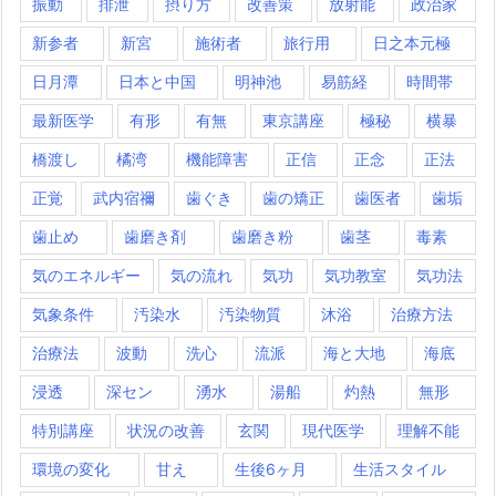
振動
排泄
摂り方
改善策
放射能
政治家
新参者
新宮
施術者
旅行用
日之本元極
日月潭
日本と中国
明神池
易筋経
時間帯
最新医学
有形
有無
東京講座
極秘
横暴
橋渡し
橘湾
機能障害
正信
正念
正法
正覚
武内宿禰
歯ぐき
歯の矯正
歯医者
歯垢
歯止め
歯磨き剤
歯磨き粉
歯茎
毒素
気のエネルギー
気の流れ
気功
気功教室
気功法
気象条件
汚染水
汚染物質
沐浴
治療方法
治療法
波動
洗心
流派
海と大地
海底
浸透
深セン
湧水
湯船
灼熱
無形
特別講座
状況の改善
玄関
現代医学
理解不能
環境の変化
甘え
生後6ヶ月
生活スタイル