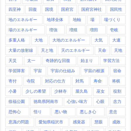
四至神
回復
国境
国府宮
国府宮神社
国民性
地のエネルギー
地球全体
地軸
場
場づくり
場のエネルギー
増強
増殖
増田
壱岐
多重人格
大地
大地のエネルギー
大気
大連
大量の放射線
天と地
天のエネルギー
天命
天地
天災
太一
奇跡的な回復
始まり
学習方法
学習障害
宇宙
宇宙の仕組み
宇宙の根源
宿命
寄付
寺院
対応の仕方
対馬
寿命
将棋
小暑
少しの希望
少林寺
屋久島
巫女
役割
徐福公園
徳島県阿南市
心強い味方
心眼
念力
恐怖心
悟り
悪い物
悪しき心
意念
意識の問題
愛知県稲沢市
感覚器
慧眼
成敗