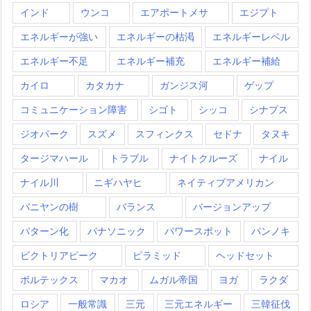
インド
ウンコ
エアポートメサ
エジプト
エネルギーが強い
エネルギーの枯渇
エネルギーレベル
エネルギー不足
エネルギー補充
エネルギー補給
カイロ
カタカナ
ガンジス河
ゲップ
コミュニケーション障害
シゴト
シッコ
シナプス
ジオパーク
スズメ
スフィンクス
セドナ
タヌキ
タージマハール
トラブル
ナイトクルーズ
ナイル
ナイル川
ニギハヤヒ
ネイティブアメリカン
バニヤンの樹
バランス
バージョンアップ
パターン化
パナソニック
パワースポット
パンノキ
ビクトリアピーク
ピラミッド
ヘッドセット
ボルテックス
マカオ
ムガル帝国
ヨガ
ラクダ
ロシア
一般常識
三元
三元エネルギー
三韓征伐