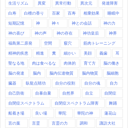
生活リズム
異変
異常行動
異次元
発達障害
白寿
白檀の香り
百家
百寿
相乗効果
睡眠中
短期記憶
神
神々
神との会話
神の力
神の喜び
神の声
神の存在
神功皇后
神界
福島第二原発
空間
竅穴
筋肉トレーニング
精神的疾患
精進
糞
細かい
美顔
義歯
耳
聖なる地
肉は食べるな
肉体的
育て方
脳の働き
脳の発達
脳内
脳内伝達物質
脳内物質
脳細胞
臓器
臥龍点睛功
自分の役割
自分の魂
自力
自己防衛
自暴自棄
自然界
自立
自閉症
自閉症スペクトラム
自閉症スペクトラム障害
舞踊
船着き場
良い場
華陀
華陀の神
蓮花山
言の葉
言霊
言霊の力
調和
諏訪大社