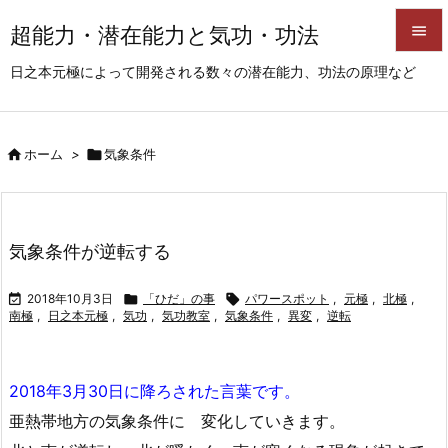
超能力・潜在能力と気功・功法


日之本元極によって開発される数々の潜在能力、功法の原理など
メニュ

サイド

ホーム
>

気象条件

前へ

次へ
気象条件が逆転する

検索

2018年10月3日

「ひだ」の事

パワースポット
,
元極
,
北極
,
南極
,
日之本元極
,
気功
,
気功教室
,
気象条件
,
異変
,
逆転
2018年3月30日に降ろされた言葉です。
亜熱帯地方の気象条件に 変化していきます。