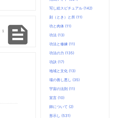
写し絵スピチュアル
(142)
刻（とき）と所
(11)

功と肉体
(11)
 １
功法
(13)
功法と修練
(11)
功法の力
(135)
功訣
(17)
地域と文化
(13)
場の善し悪し
(35)
宇宙の法則
(11)
宣言
(10)
師について
(2)
形示し
(531)