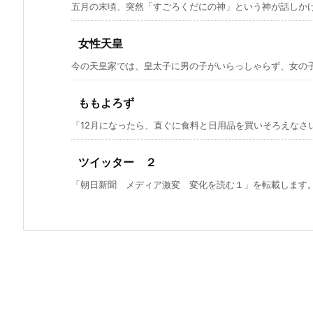
五月の末頃、突然「すごろくだにの神」という神が話しかけて
女性天皇
今の天皇家では、皇太子に男の子がいらっしゃらず、女の子を
ももよろず
「12月になったら、直ぐに食料と日用品を買いそろえなさい。
ツイッター ２
「朝日新聞 メディア激変 変化を読む１」を転載します。「