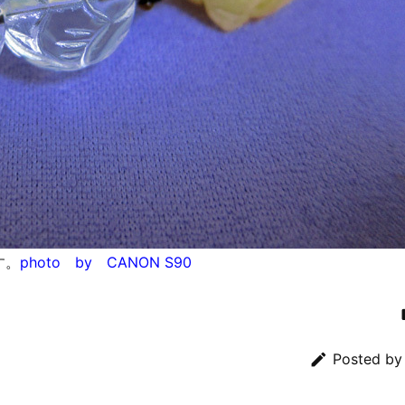
す。
photo by CANON S90

Posted b