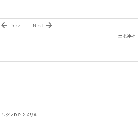


Prev
Next
土肥神社
 シグマＤＰ２メリル