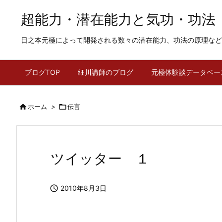
超能力・潜在能力と気功・功法
日之本元極によって開発される数々の潜在能力、功法の原理など
ブログTOP
細川講師のブログ
元極体験談データベー

ホーム
>

伝言
ツイッター １

2010年8月3日