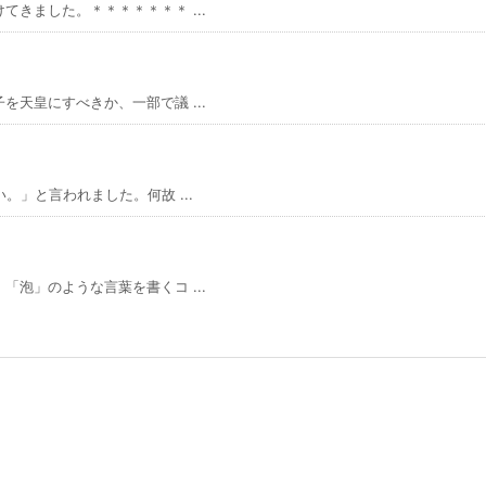
きました。＊＊＊＊＊＊＊ ...
天皇にすべきか、一部で議 ...
」と言われました。何故 ...
泡」のような言葉を書くコ ...