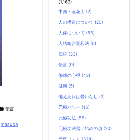
(1,162)
中国・蓮花山
(2)
人の構造について
(20)
人体について
(56)
人格統合調和法
(6)
伝統
(33)
伝言
(9)
修練の心得
(43)
健康
(5)
備えあれば憂いなし
(2)
元極パワー
(16)

伝言
元極功法
(86)
y
masuda
元極功法習い始めの頃
(20)
元気フォト
(324)