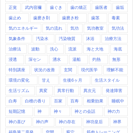
正覚
武内宿禰
歯ぐき
歯の矯正
歯医者
歯垢
歯止め
歯磨き剤
歯磨き粉
歯茎
毒素
気のエネルギー
気の流れ
気功
気功教室
気功法
気象条件
汚染水
汚染物質
沐浴
治療方法
治療法
波動
洗心
流派
海と大地
海底
浸透
深セン
湧水
湯船
灼熱
無形
特別講座
状況の改善
玄関
現代医学
理解不能
環境の変化
甘え
生後6ヶ月
生活スタイル
生活リズム
異変
異常行動
異次元
発達障害
白寿
白檀の香り
百家
百寿
相乗効果
睡眠中
短期記憶
神
神々
神との会話
神の力
神の喜び
神の声
神の存在
神功皇后
神界
福島第二原発
空間
竅穴
筋肉トレーニング