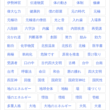
伊勢神宮
伝達物質
体の動き
体制
修練
偉大な力
健康的
僕の部屋
元の時代
元極
元極功
元極道の僧侶
光と音
入れ歯
入場券
八段錦
六字訣
内臓
内視
内部疾患
再受講
分かれ道
判断基準
創新
努力
励み
効力
動功
化学物質
北投温泉
北投石
北極
医学書
南極
単純化
危険です
原発を推進
受け取り
受講者
口の中
古代四大文明
古稀
台中
台南
台湾
呼吸法
命日
和合
唇の腫れ
四大文明
四至神
回復
国境
国府宮
国府宮神社
国民性
地のエネルギー
地球全体
地軸
場
場づくり
場のエネルギー
増強
増殖
増田
壱岐
多重人格
大地
大地のエネルギー
大気
大連