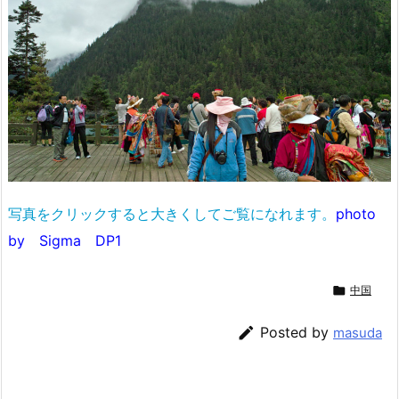
写真をクリックすると大きくしてご覧になれます。
photo
by Sigma DP1

中国

Posted by
masuda