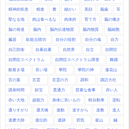
精神的疾患
精進
糞
細かい
美顔
義歯
耳
聖なる地
肉は食べるな
肉体的
育て方
脳の働き
脳の発達
脳内
脳内伝達物質
脳内物質
脳細胞
臓器
臥龍点睛功
自分の役割
自分の魂
自力
自己防衛
自暴自棄
自然界
自立
自閉症
自閉症スペクトラム
自閉症スペクトラム障害
舞踊
船着き場
良い場
華陀
華陀の神
蓮花山
言の葉
言霊
言霊の力
調和
諏訪大社
講座時間
財宝
貫通力
質素な食事
赤い人
赤い大地
超能力
身体に良いもの
軽自動車
逆転
通りすがり
通天橋
連動
道すがら
道教
達人
達磨大師
遺伝的
遺跡
邪気
釜山
鍼