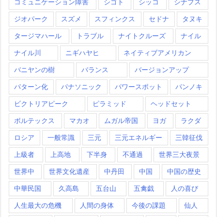
コミュニケーション障害
シゴト
シッコ
シナプス
ジオパーク
スズメ
スフィンクス
セドナ
タヌキ
タージマハール
トラブル
ナイトクルーズ
ナイル
ナイル川
ニギハヤヒ
ネイティブアメリカン
バニヤンの樹
バランス
バージョンアップ
パターン化
パナソニック
パワースポット
パンノキ
ビクトリアピーク
ピラミッド
ヘッドセット
ボルテックス
マカオ
ムガル帝国
ヨガ
ラクダ
ロシア
一般常識
三元
三元エネルギー
三韓征伐
上級者
上高地
下半身
不通過
世界三大夜景
世界中
世界文化遺産
中丹田
中国
中国の歴史
中華民国
久高島
五台山
五禽戯
人の喜び
人生最大の危機
人間の身体
今後の課題
仙人