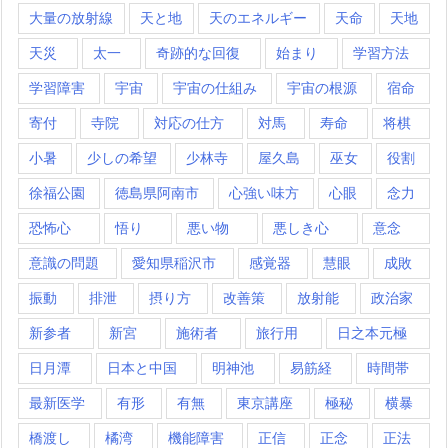
大量の放射線
天と地
天のエネルギー
天命
天地
天災
太一
奇跡的な回復
始まり
学習方法
学習障害
宇宙
宇宙の仕組み
宇宙の根源
宿命
寄付
寺院
対応の仕方
対馬
寿命
将棋
小暑
少しの希望
少林寺
屋久島
巫女
役割
徐福公園
徳島県阿南市
心強い味方
心眼
念力
恐怖心
悟り
悪い物
悪しき心
意念
意識の問題
愛知県稲沢市
感覚器
慧眼
成敗
振動
排泄
摂り方
改善策
放射能
政治家
新参者
新宮
施術者
旅行用
日之本元極
日月潭
日本と中国
明神池
易筋経
時間帯
最新医学
有形
有無
東京講座
極秘
横暴
橋渡し
橘湾
機能障害
正信
正念
正法