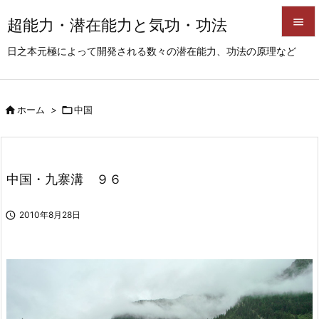
超能力・潜在能力と気功・功法


日之本元極によって開発される数々の潜在能力、功法の原理など
メニュ

サイド

ホーム
>

中国

前へ

次へ
中国・九寨溝 ９６

検索

2010年8月28日