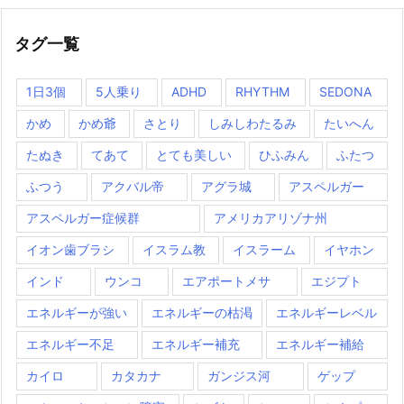
タグ一覧
1日3個
5人乗り
ADHD
RHYTHM
SEDONA
かめ
かめ爺
さとり
しみしわたるみ
たいへん
たぬき
てあて
とても美しい
ひふみん
ふたつ
ふつう
アクバル帝
アグラ城
アスペルガー
アスペルガー症候群
アメリカアリゾナ州
イオン歯ブラシ
イスラム教
イスラーム
イヤホン
インド
ウンコ
エアポートメサ
エジプト
エネルギーが強い
エネルギーの枯渇
エネルギーレベル
エネルギー不足
エネルギー補充
エネルギー補給
カイロ
カタカナ
ガンジス河
ゲップ