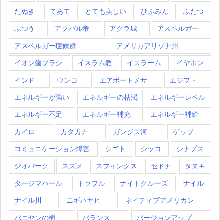
たぬき
てあて
とても美しい
ひふみん
ふたつ
ふつう
アクバル帝
アグラ城
アスペルガー
アスペルガー症候群
アメリカアリゾナ州
イオン歯ブラシ
イスラム教
イスラーム
イヤホン
インド
ウンコ
エアポートメサ
エジプト
エネルギーが強い
エネルギーの枯渇
エネルギーレベル
エネルギー不足
エネルギー補充
エネルギー補給
カイロ
カタカナ
ガンジス河
ゲップ
コミュニケーション障害
シゴト
シッコ
シナプス
ジオパーク
スズメ
スフィンクス
セドナ
タヌキ
タージマハール
トラブル
ナイトクルーズ
ナイル
ナイル川
ニギハヤヒ
ネイティブアメリカン
バニヤンの樹
バランス
バージョンアップ