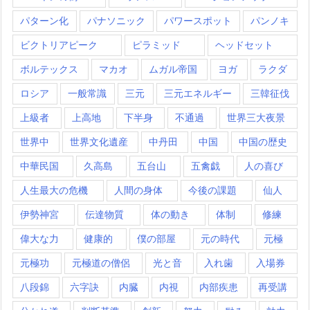
パターン化
パナソニック
パワースポット
パンノキ
ビクトリアピーク
ピラミッド
ヘッドセット
ボルテックス
マカオ
ムガル帝国
ヨガ
ラクダ
ロシア
一般常識
三元
三元エネルギー
三韓征伐
上級者
上高地
下半身
不通過
世界三大夜景
世界中
世界文化遺産
中丹田
中国
中国の歴史
中華民国
久高島
五台山
五禽戯
人の喜び
人生最大の危機
人間の身体
今後の課題
仙人
伊勢神宮
伝達物質
体の動き
体制
修練
偉大な力
健康的
僕の部屋
元の時代
元極
元極功
元極道の僧侶
光と音
入れ歯
入場券
八段錦
六字訣
内臓
内視
内部疾患
再受講