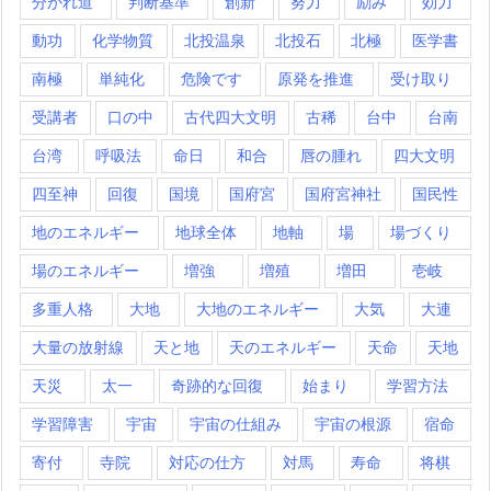
分かれ道
判断基準
創新
努力
励み
効力
動功
化学物質
北投温泉
北投石
北極
医学書
南極
単純化
危険です
原発を推進
受け取り
受講者
口の中
古代四大文明
古稀
台中
台南
台湾
呼吸法
命日
和合
唇の腫れ
四大文明
四至神
回復
国境
国府宮
国府宮神社
国民性
地のエネルギー
地球全体
地軸
場
場づくり
場のエネルギー
増強
増殖
増田
壱岐
多重人格
大地
大地のエネルギー
大気
大連
大量の放射線
天と地
天のエネルギー
天命
天地
天災
太一
奇跡的な回復
始まり
学習方法
学習障害
宇宙
宇宙の仕組み
宇宙の根源
宿命
寄付
寺院
対応の仕方
対馬
寿命
将棋