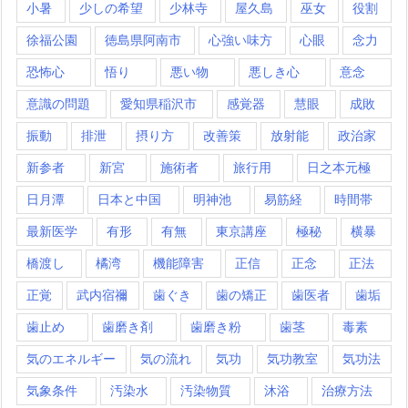
小暑
少しの希望
少林寺
屋久島
巫女
役割
徐福公園
徳島県阿南市
心強い味方
心眼
念力
恐怖心
悟り
悪い物
悪しき心
意念
意識の問題
愛知県稲沢市
感覚器
慧眼
成敗
振動
排泄
摂り方
改善策
放射能
政治家
新参者
新宮
施術者
旅行用
日之本元極
日月潭
日本と中国
明神池
易筋経
時間帯
最新医学
有形
有無
東京講座
極秘
横暴
橋渡し
橘湾
機能障害
正信
正念
正法
正覚
武内宿禰
歯ぐき
歯の矯正
歯医者
歯垢
歯止め
歯磨き剤
歯磨き粉
歯茎
毒素
気のエネルギー
気の流れ
気功
気功教室
気功法
気象条件
汚染水
汚染物質
沐浴
治療方法