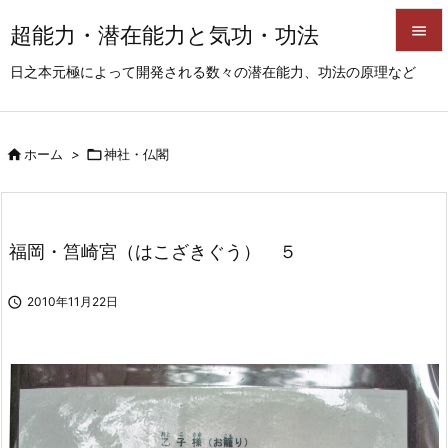
超能力・潜在能力と気功・功法


日之本元極によって開発される数々の潜在能力、功法の原理など
メニュ

サイド

ホーム
>

神社・仏閣

前へ

次へ
福岡・筥崎宮（はこざきぐう） ５

検索

2010年11月22日