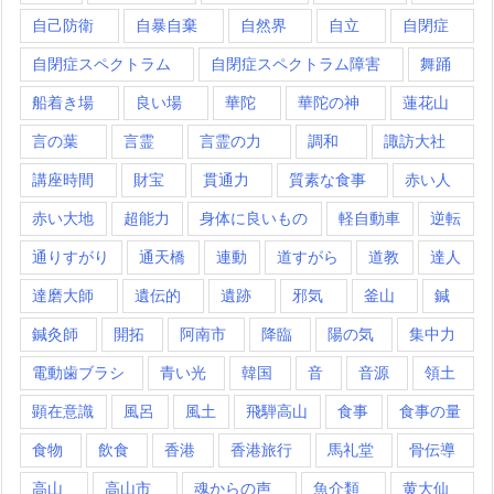
自己防衛
自暴自棄
自然界
自立
自閉症
自閉症スペクトラム
自閉症スペクトラム障害
舞踊
船着き場
良い場
華陀
華陀の神
蓮花山
言の葉
言霊
言霊の力
調和
諏訪大社
講座時間
財宝
貫通力
質素な食事
赤い人
赤い大地
超能力
身体に良いもの
軽自動車
逆転
通りすがり
通天橋
連動
道すがら
道教
達人
達磨大師
遺伝的
遺跡
邪気
釜山
鍼
鍼灸師
開拓
阿南市
降臨
陽の気
集中力
電動歯ブラシ
青い光
韓国
音
音源
領土
顕在意識
風呂
風土
飛騨高山
食事
食事の量
食物
飲食
香港
香港旅行
馬礼堂
骨伝導
高山
高山市
魂からの声
魚介類
黄大仙