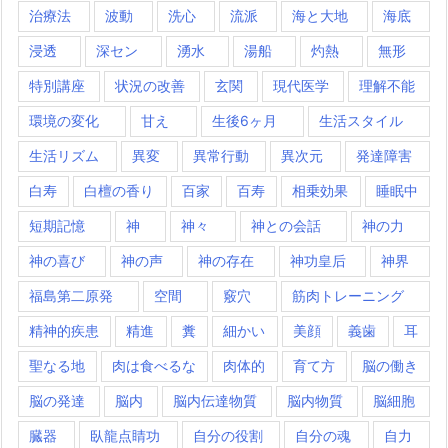
治療法
波動
洗心
流派
海と大地
海底
浸透
深セン
湧水
湯船
灼熱
無形
特別講座
状況の改善
玄関
現代医学
理解不能
環境の変化
甘え
生後6ヶ月
生活スタイル
生活リズム
異変
異常行動
異次元
発達障害
白寿
白檀の香り
百家
百寿
相乗効果
睡眠中
短期記憶
神
神々
神との会話
神の力
神の喜び
神の声
神の存在
神功皇后
神界
福島第二原発
空間
竅穴
筋肉トレーニング
精神的疾患
精進
糞
細かい
美顔
義歯
耳
聖なる地
肉は食べるな
肉体的
育て方
脳の働き
脳の発達
脳内
脳内伝達物質
脳内物質
脳細胞
臓器
臥龍点睛功
自分の役割
自分の魂
自力