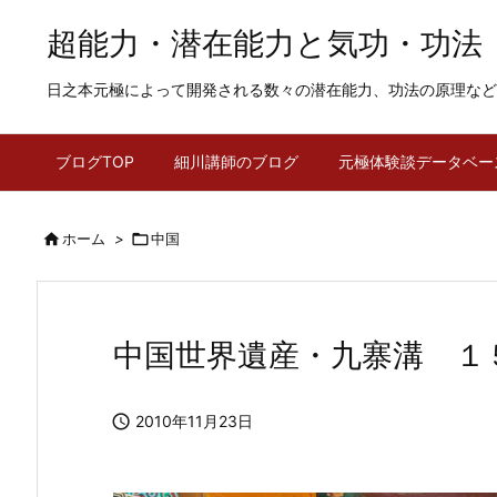
超能力・潜在能力と気功・功法
日之本元極によって開発される数々の潜在能力、功法の原理など
ブログTOP
細川講師のブログ
元極体験談データベー

ホーム
>

中国
中国世界遺産・九寨溝 １

2010年11月23日