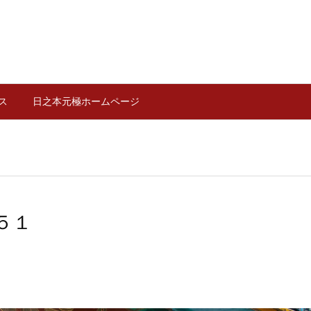
ス
日之本元極ホームページ
５１