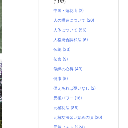
(1,162)
中国・蓮花山
(2)
人の構造について
(20)
人体について
(56)
人格統合調和法
(6)
伝統
(33)
伝言
(9)
修練の心得
(43)
健康
(5)
備えあれば憂いなし
(2)
元極パワー
(16)
元極功法
(86)
元極功法習い始めの頃
(20)
元気フォト
(324)