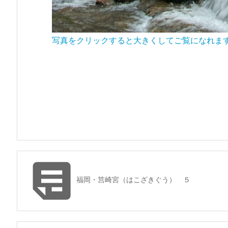
写真をクリックすると大きくしてご覧になれま

福岡・筥崎宮（はこざきぐう） ５