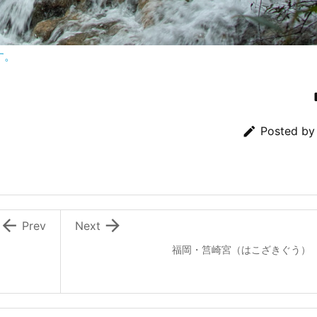
す。

Posted b


Prev
Next
福岡・筥崎宮（はこざきぐう）