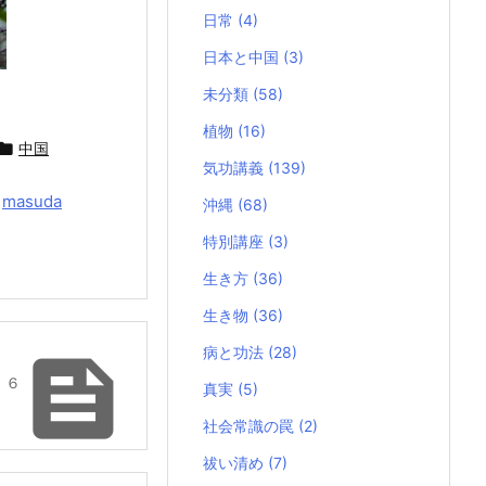
日常
(4)
日本と中国
(3)
未分類
(58)
植物
(16)

中国
気功講義
(139)
y
masuda
沖縄
(68)
特別講座
(3)
生き方
(36)
生き物
(36)
病と功法
(28)

 ６
真実
(5)
社会常識の罠
(2)
祓い清め
(7)