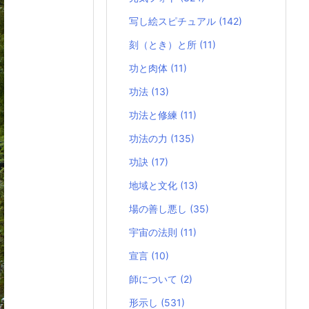
写し絵スピチュアル
(142)
刻（とき）と所
(11)
功と肉体
(11)
功法
(13)
功法と修練
(11)
功法の力
(135)
功訣
(17)
地域と文化
(13)
場の善し悪し
(35)
宇宙の法則
(11)
宣言
(10)
師について
(2)
形示し
(531)