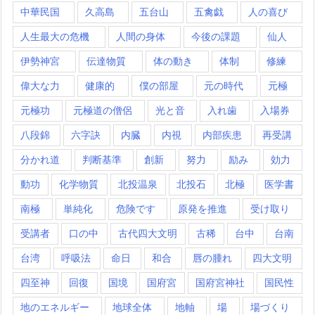
中華民国
久高島
五台山
五禽戯
人の喜び
人生最大の危機
人間の身体
今後の課題
仙人
伊勢神宮
伝達物質
体の動き
体制
修練
偉大な力
健康的
僕の部屋
元の時代
元極
元極功
元極道の僧侶
光と音
入れ歯
入場券
八段錦
六字訣
内臓
内視
内部疾患
再受講
分かれ道
判断基準
創新
努力
励み
効力
動功
化学物質
北投温泉
北投石
北極
医学書
南極
単純化
危険です
原発を推進
受け取り
受講者
口の中
古代四大文明
古稀
台中
台南
台湾
呼吸法
命日
和合
唇の腫れ
四大文明
四至神
回復
国境
国府宮
国府宮神社
国民性
地のエネルギー
地球全体
地軸
場
場づくり