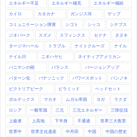
エネルギー不足
エネルギー補充
エネルギー補給
カイロ
カタカナ
ガンジス河
ゲップ
コミュニケーション障害
シゴト
シッコ
シナプス
ジオパーク
スズメ
スフィンクス
セドナ
タヌキ
タージマハール
トラブル
ナイトクルーズ
ナイル
ナイル川
ニギハヤヒ
ネイティブアメリカン
バニヤンの樹
バランス
バージョンアップ
パターン化
パナソニック
パワースポット
パンノキ
ビクトリアピーク
ピラミッド
ヘッドセット
ボルテックス
マカオ
ムガル帝国
ヨガ
ラクダ
ロシア
一般常識
三元
三元エネルギー
三韓征伐
上級者
上高地
下半身
不通過
世界三大夜景
世界中
世界文化遺産
中丹田
中国
中国の歴史