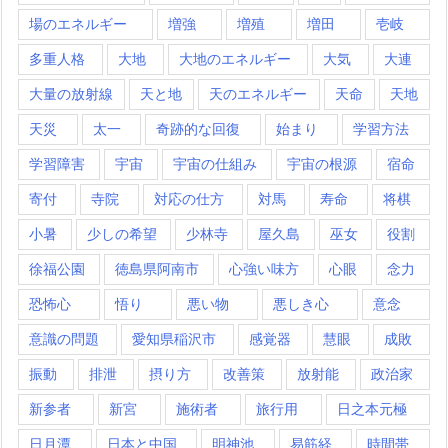
場のエネルギー
増強
増殖
増田
壱岐
多重人格
大地
大地のエネルギー
大気
大連
大量の放射線
天と地
天のエネルギー
天命
天地
天災
太一
奇跡的な回復
始まり
学習方法
学習障害
宇宙
宇宙の仕組み
宇宙の根源
宿命
寄付
寺院
対応の仕方
対馬
寿命
将棋
小暑
少しの希望
少林寺
屋久島
巫女
役割
徐福公園
徳島県阿南市
心強い味方
心眼
念力
恐怖心
悟り
悪い物
悪しき心
意念
意識の問題
愛知県稲沢市
感覚器
慧眼
成敗
振動
排泄
摂り方
改善策
放射能
政治家
新参者
新宮
施術者
旅行用
日之本元極
日月潭
日本と中国
明神池
易筋経
時間帯