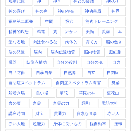
短期記憶
神
神々
神との会話
神の力
神の喜び
神の声
神の存在
神功皇后
神界
福島第二原発
空間
竅穴
筋肉トレーニング
精神的疾患
精進
糞
細かい
美顔
義歯
耳
聖なる地
肉は食べるな
肉体的
育て方
脳の働き
脳の発達
脳内
脳内伝達物質
脳内物質
脳細胞
臓器
臥龍点睛功
自分の役割
自分の魂
自力
自己防衛
自暴自棄
自然界
自立
自閉症
自閉症スペクトラム
自閉症スペクトラム障害
舞踊
船着き場
良い場
華陀
華陀の神
蓮花山
言の葉
言霊
言霊の力
調和
諏訪大社
講座時間
財宝
貫通力
質素な食事
赤い人
赤い大地
超能力
身体に良いもの
軽自動車
逆転