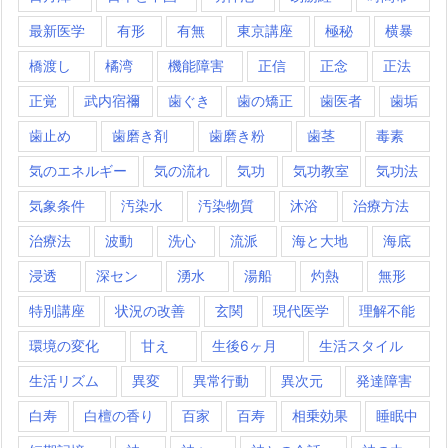
最新医学
有形
有無
東京講座
極秘
横暴
橋渡し
橘湾
機能障害
正信
正念
正法
正覚
武内宿禰
歯ぐき
歯の矯正
歯医者
歯垢
歯止め
歯磨き剤
歯磨き粉
歯茎
毒素
気のエネルギー
気の流れ
気功
気功教室
気功法
気象条件
汚染水
汚染物質
沐浴
治療方法
治療法
波動
洗心
流派
海と大地
海底
浸透
深セン
湧水
湯船
灼熱
無形
特別講座
状況の改善
玄関
現代医学
理解不能
環境の変化
甘え
生後6ヶ月
生活スタイル
生活リズム
異変
異常行動
異次元
発達障害
白寿
白檀の香り
百家
百寿
相乗効果
睡眠中