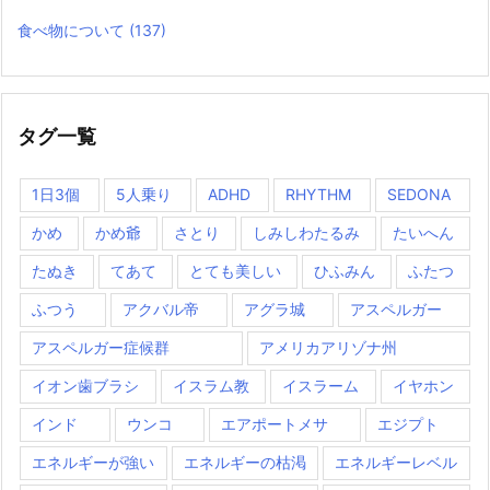
食べ物について
(137)
タグ一覧
1日3個
5人乗り
ADHD
RHYTHM
SEDONA
かめ
かめ爺
さとり
しみしわたるみ
たいへん
たぬき
てあて
とても美しい
ひふみん
ふたつ
ふつう
アクバル帝
アグラ城
アスペルガー
アスペルガー症候群
アメリカアリゾナ州
イオン歯ブラシ
イスラム教
イスラーム
イヤホン
インド
ウンコ
エアポートメサ
エジプト
エネルギーが強い
エネルギーの枯渇
エネルギーレベル