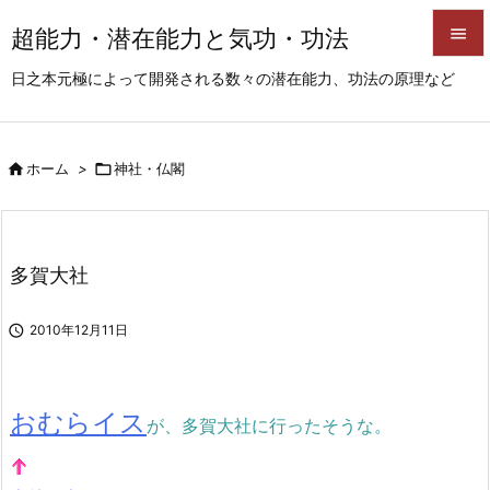
超能力・潜在能力と気功・功法


日之本元極によって開発される数々の潜在能力、功法の原理など
メニュ

サイド

ホーム
>

神社・仏閣

前へ

次へ
多賀大社

検索

2010年12月11日
おむらイス
が、多賀大社に行ったそうな。