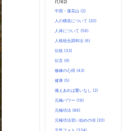
(1,162)
中国・蓮花山
(2)
人の構造について
(20)
人体について
(56)
人格統合調和法
(6)
伝統
(33)
伝言
(9)
修練の心得
(43)
健康
(5)
備えあれば憂いなし
(2)
元極パワー
(16)
元極功法
(86)
元極功法習い始めの頃
(20)
元気フォト
(324)