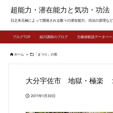
超能力・潜在能力と気功・功法
日之本元極によって開発される数々の潜在能力、功法の原理など
ブログTOP
細川講師のブログ
元極体験談データベー

ホーム
>

「まつり」の形
大分宇佐市 地獄・極楽 

2011年1月30日