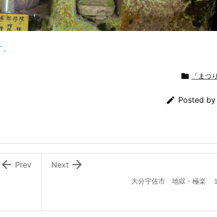
す。

「まつ

Posted b


Prev
Next
大分宇佐市 地獄・極楽 