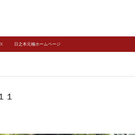
ス
日之本元極ホームページ
１１