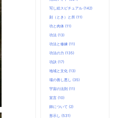
写し絵スピチュアル
(142)
刻（とき）と所
(11)
功と肉体
(11)
功法
(13)
功法と修練
(11)
功法の力
(135)
功訣
(17)
地域と文化
(13)
場の善し悪し
(35)
宇宙の法則
(11)
宣言
(10)
師について
(2)
形示し
(531)