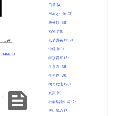
日常
(4)
日本と中国
(3)
未分類
(58)
植物
(16)
気功講義
(139)
り」の形
沖縄
(68)
y
masuda
特別講座
(3)
生き方
(36)
生き物
(36)
病と功法
(28)

真実
(5)
１２
社会常識の罠
(2)
祓い清め
(7)