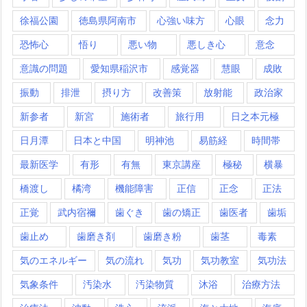
徐福公園
徳島県阿南市
心強い味方
心眼
念力
恐怖心
悟り
悪い物
悪しき心
意念
意識の問題
愛知県稲沢市
感覚器
慧眼
成敗
振動
排泄
摂り方
改善策
放射能
政治家
新参者
新宮
施術者
旅行用
日之本元極
日月潭
日本と中国
明神池
易筋経
時間帯
最新医学
有形
有無
東京講座
極秘
横暴
橋渡し
橘湾
機能障害
正信
正念
正法
正覚
武内宿禰
歯ぐき
歯の矯正
歯医者
歯垢
歯止め
歯磨き剤
歯磨き粉
歯茎
毒素
気のエネルギー
気の流れ
気功
気功教室
気功法
気象条件
汚染水
汚染物質
沐浴
治療方法