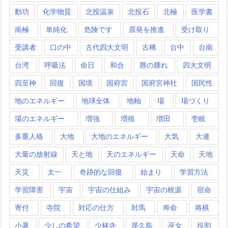
動功
化学物質
北投温泉
北投石
北極
医学書
南極
単純化
危険です
原発を推進
受け取り
受講者
口の中
古代四大文明
古稀
台中
台南
台湾
呼吸法
命日
和合
唇の腫れ
四大文明
四至神
回復
国境
国府宮
国府宮神社
国民性
地のエネルギー
地球全体
地軸
場
場づくり
場のエネルギー
増強
増殖
増田
壱岐
多重人格
大地
大地のエネルギー
大気
大連
大量の放射線
天と地
天のエネルギー
天命
天地
天災
太一
奇跡的な回復
始まり
学習方法
学習障害
宇宙
宇宙の仕組み
宇宙の根源
宿命
寄付
寺院
対応の仕方
対馬
寿命
将棋
小暑
少しの希望
少林寺
屋久島
巫女
役割