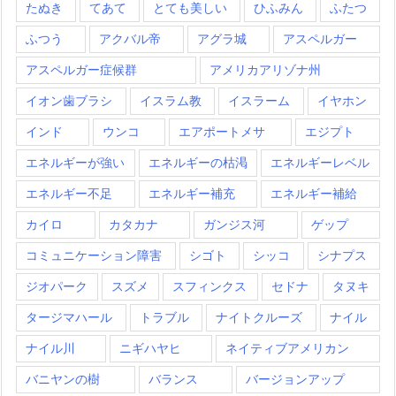
たぬき
てあて
とても美しい
ひふみん
ふたつ
ふつう
アクバル帝
アグラ城
アスペルガー
アスペルガー症候群
アメリカアリゾナ州
イオン歯ブラシ
イスラム教
イスラーム
イヤホン
インド
ウンコ
エアポートメサ
エジプト
エネルギーが強い
エネルギーの枯渇
エネルギーレベル
エネルギー不足
エネルギー補充
エネルギー補給
カイロ
カタカナ
ガンジス河
ゲップ
コミュニケーション障害
シゴト
シッコ
シナプス
ジオパーク
スズメ
スフィンクス
セドナ
タヌキ
タージマハール
トラブル
ナイトクルーズ
ナイル
ナイル川
ニギハヤヒ
ネイティブアメリカン
バニヤンの樹
バランス
バージョンアップ