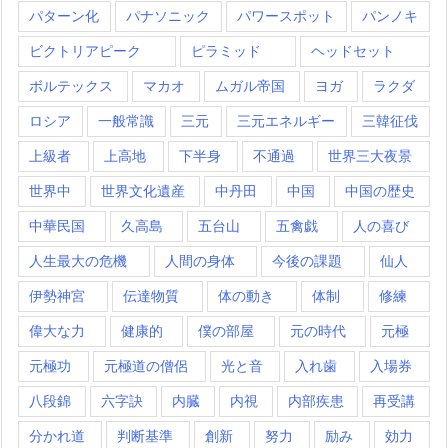
パターン化
パナソニック
パワースポット
パンノキ
ビクトリアピーク
ピラミッド
ヘッドセット
ボルテックス
マカオ
ムガル帝国
ヨガ
ラクダ
ロシア
一般常識
三元
三元エネルギー
三韓征伐
上級者
上高地
下半身
不通過
世界三大夜景
世界中
世界文化遺産
中丹田
中国
中国の歴史
中華民国
久高島
五台山
五禽戯
人の喜び
人生最大の危機
人間の身体
今後の課題
仙人
伊勢神宮
伝達物質
体の動き
体制
修練
偉大な力
健康的
僕の部屋
元の時代
元極
元極功
元極道の僧侶
光と音
入れ歯
入場券
八段錦
六字訣
内臓
内視
内部疾患
再受講
分かれ道
判断基準
創新
努力
励み
効力