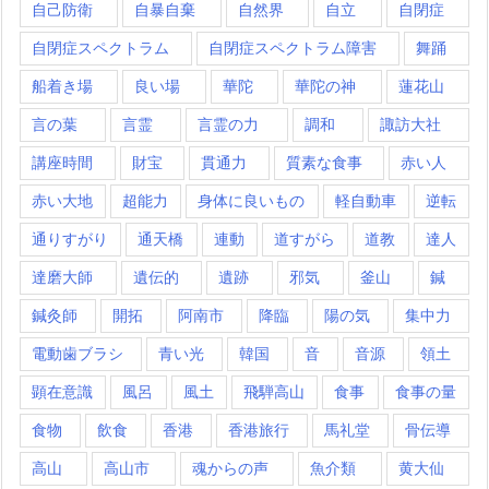
自己防衛
自暴自棄
自然界
自立
自閉症
自閉症スペクトラム
自閉症スペクトラム障害
舞踊
船着き場
良い場
華陀
華陀の神
蓮花山
言の葉
言霊
言霊の力
調和
諏訪大社
講座時間
財宝
貫通力
質素な食事
赤い人
赤い大地
超能力
身体に良いもの
軽自動車
逆転
通りすがり
通天橋
連動
道すがら
道教
達人
達磨大師
遺伝的
遺跡
邪気
釜山
鍼
鍼灸師
開拓
阿南市
降臨
陽の気
集中力
電動歯ブラシ
青い光
韓国
音
音源
領土
顕在意識
風呂
風土
飛騨高山
食事
食事の量
食物
飲食
香港
香港旅行
馬礼堂
骨伝導
高山
高山市
魂からの声
魚介類
黄大仙