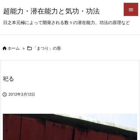
超能力・潜在能力と気功・功法


日之本元極によって開発される数々の潜在能力、功法の原理など
メニュ

サイド

ホーム
>

「まつり」の形

前へ

次へ
祀る

検索

2012年3月12日