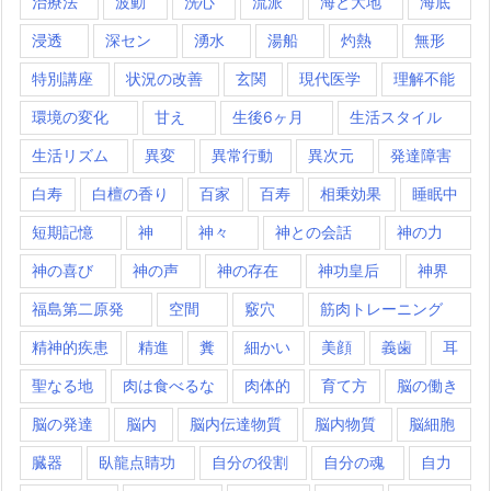
治療法
波動
洗心
流派
海と大地
海底
浸透
深セン
湧水
湯船
灼熱
無形
特別講座
状況の改善
玄関
現代医学
理解不能
環境の変化
甘え
生後6ヶ月
生活スタイル
生活リズム
異変
異常行動
異次元
発達障害
白寿
白檀の香り
百家
百寿
相乗効果
睡眠中
短期記憶
神
神々
神との会話
神の力
神の喜び
神の声
神の存在
神功皇后
神界
福島第二原発
空間
竅穴
筋肉トレーニング
精神的疾患
精進
糞
細かい
美顔
義歯
耳
聖なる地
肉は食べるな
肉体的
育て方
脳の働き
脳の発達
脳内
脳内伝達物質
脳内物質
脳細胞
臓器
臥龍点睛功
自分の役割
自分の魂
自力