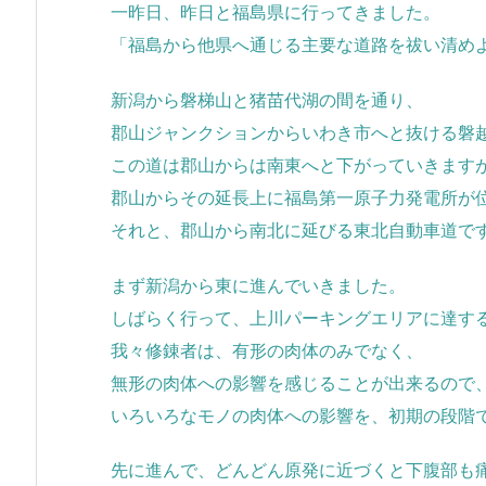
一昨日、昨日と福島県に行ってきました。
「福島から他県へ通じる主要な道路を祓い清め
新潟から磐梯山と猪苗代湖の間を通り、
郡山ジャンクションからいわき市へと抜ける磐
この道は郡山からは南東へと下がっていきますが
郡山からその延長上に福島第一原子力発電所が
それと、郡山から南北に延びる東北自動車道で
まず新潟から東に進んでいきました。
しばらく行って、上川パーキングエリアに達す
我々修錬者は、有形の肉体のみでなく、
無形の肉体への影響を感じることが出来るので
いろいろなモノの肉体への影響を、初期の段階
先に進んで、どんどん原発に近づくと下腹部も