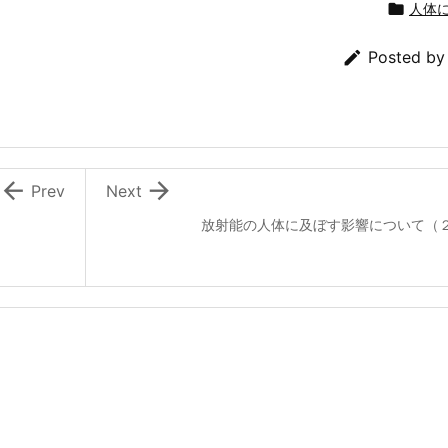

人体

Posted b


Prev
Next
放射能の人体に及ぼす影響について（