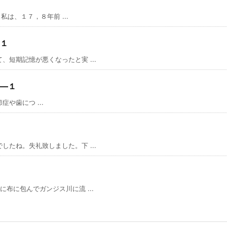
私は、１７，８年前 ...
１
短期記憶が悪くなったと実 ...
―１
症や歯につ ...
たね。失礼致しました。下 ...
布に包んでガンジス川に流 ...