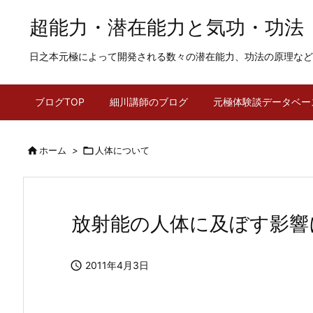
超能力・潜在能力と気功・功法
日之本元極によって開発される数々の潜在能力、功法の原理など
ブログTOP
細川講師のブログ
元極体験談データベー

ホーム
>

人体について
放射能の人体に及ぼす影響

2011年4月3日