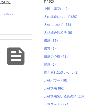
(1,162)
について
中国・蓮花山
(2)
y
masuda
人の構造について
(20)
人体について
(56)
人格統合調和法
(6)
伝統
(33)

伝言
(9)
２）
修練の心得
(43)
健康
(5)
備えあれば憂いなし
(2)
元極パワー
(16)
元極功法
(86)
元極功法習い始めの頃
(20)
元気フォト
(324)