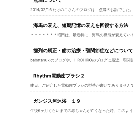
点滴について
2014/02/1６たけのこさんのブログは、点滴のお話でした。
海馬の衰え、短期記憶の衰えを回復する方法 
＊＊＊＊＊＊＊増田は、最近特に、海馬の機能が衰えていて、
歯列の矯正・歯の治療・顎関節症などについて
babatanukiのブログや、HIROHIROのブログに最近、顎関節
Rhythm電動歯ブラシ 2
昨日、ご紹介した電動歯ブラシの型番が書いてありませんでし
ガンジス河沐浴 １９
生後6ヶ月ぐらいまでの赤ちゃんが亡くなった時、このように