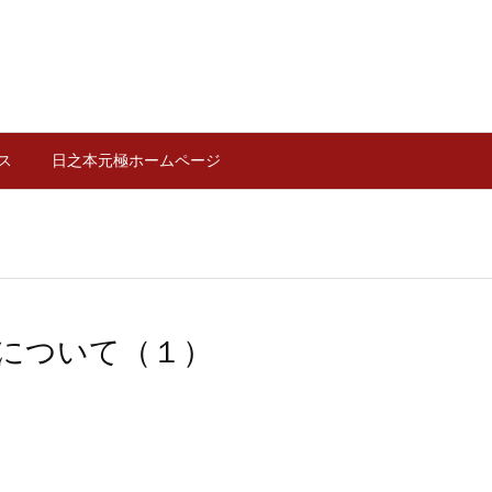
ス
日之本元極ホームページ
について（１）