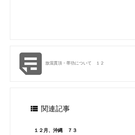

放瀉貫頂・帯功について １２

関連記事
１２月、沖縄 ７３