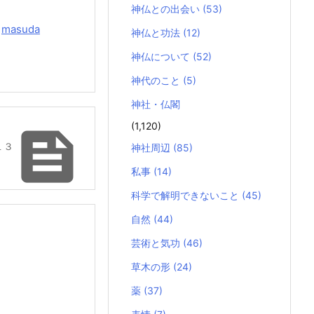
神仏との出会い
(53)
y
masuda
神仏と功法
(12)
神仏について
(52)
神代のこと
(5)
神社・仏閣
(1,120)

１３
神社周辺
(85)
私事
(14)
科学で解明できないこと
(45)
自然
(44)
芸術と気功
(46)
草木の形
(24)
薬
(37)