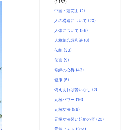
(1,162)
中国・蓮花山
(2)
人の構造について
(20)
人体について
(56)
人格統合調和法
(6)
伝統
(33)
伝言
(9)
修練の心得
(43)
健康
(5)
備えあれば憂いなし
(2)
元極パワー
(16)
元極功法
(86)
元極功法習い始めの頃
(20)
元気フォト
(324)