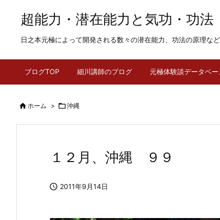
超能力・潜在能力と気功・功法
日之本元極によって開発される数々の潜在能力、功法の原理など
ブログTOP
細川講師のブログ
元極体験談データベー

ホーム
>

沖縄
１２月、沖縄 ９９

2011年9月14日