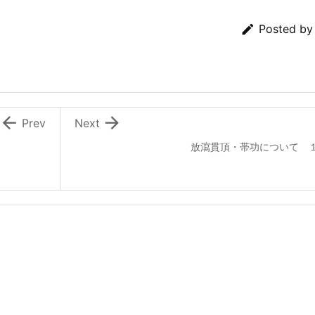

Posted b


Prev
Next
放瀉貫頂・帯功について 