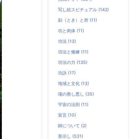
写し絵スピチュアル
(142)
刻（とき）と所
(11)
功と肉体
(11)
功法
(13)
功法と修練
(11)
功法の力
(135)
功訣
(17)
地域と文化
(13)
場の善し悪し
(35)
宇宙の法則
(11)
宣言
(10)
師について
(2)
形示し
(531)