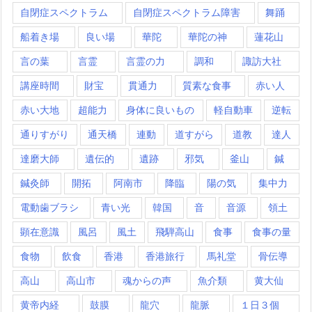
自閉症スペクトラム
自閉症スペクトラム障害
舞踊
船着き場
良い場
華陀
華陀の神
蓮花山
言の葉
言霊
言霊の力
調和
諏訪大社
講座時間
財宝
貫通力
質素な食事
赤い人
赤い大地
超能力
身体に良いもの
軽自動車
逆転
通りすがり
通天橋
連動
道すがら
道教
達人
達磨大師
遺伝的
遺跡
邪気
釜山
鍼
鍼灸師
開拓
阿南市
降臨
陽の気
集中力
電動歯ブラシ
青い光
韓国
音
音源
領土
顕在意識
風呂
風土
飛騨高山
食事
食事の量
食物
飲食
香港
香港旅行
馬礼堂
骨伝導
高山
高山市
魂からの声
魚介類
黄大仙
黄帝内経
鼓膜
龍穴
龍脈
１日３個