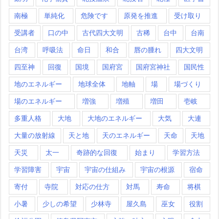
南極
単純化
危険です
原発を推進
受け取り
受講者
口の中
古代四大文明
古稀
台中
台南
台湾
呼吸法
命日
和合
唇の腫れ
四大文明
四至神
回復
国境
国府宮
国府宮神社
国民性
地のエネルギー
地球全体
地軸
場
場づくり
場のエネルギー
増強
増殖
増田
壱岐
多重人格
大地
大地のエネルギー
大気
大連
大量の放射線
天と地
天のエネルギー
天命
天地
天災
太一
奇跡的な回復
始まり
学習方法
学習障害
宇宙
宇宙の仕組み
宇宙の根源
宿命
寄付
寺院
対応の仕方
対馬
寿命
将棋
小暑
少しの希望
少林寺
屋久島
巫女
役割