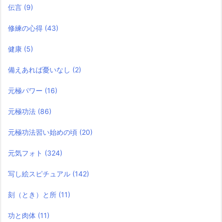
伝言
(9)
修練の心得
(43)
健康
(5)
備えあれば憂いなし
(2)
元極パワー
(16)
元極功法
(86)
元極功法習い始めの頃
(20)
元気フォト
(324)
写し絵スピチュアル
(142)
刻（とき）と所
(11)
功と肉体
(11)