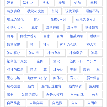
浸透
深セン
湧水
湯船
灼熱
無形
特別講座
状況の改善
玄関
現代医学
理解不能
環境の変化
甘え
生後6ヶ月
生活スタイル
生活リズム
異変
異常行動
異次元
発達障害
白寿
白檀の香り
百家
百寿
相乗効果
睡眠中
短期記憶
神
神々
神との会話
神の力
神の喜び
神の声
神の存在
神功皇后
神界
福島第二原発
空間
竅穴
筋肉トレーニング
精神的疾患
精進
糞
細かい
美顔
義歯
耳
聖なる地
肉は食べるな
肉体的
育て方
脳の働き
脳の発達
脳内
脳内伝達物質
脳内物質
脳細胞
臓器
臥龍点睛功
自分の役割
自分の魂
自力
自己防衛
自暴自棄
自然界
自立
自閉症