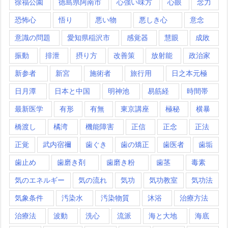
徐福公園
徳島県阿南市
心強い味方
心眼
念力
恐怖心
悟り
悪い物
悪しき心
意念
意識の問題
愛知県稲沢市
感覚器
慧眼
成敗
振動
排泄
摂り方
改善策
放射能
政治家
新参者
新宮
施術者
旅行用
日之本元極
日月潭
日本と中国
明神池
易筋経
時間帯
最新医学
有形
有無
東京講座
極秘
横暴
橋渡し
橘湾
機能障害
正信
正念
正法
正覚
武内宿禰
歯ぐき
歯の矯正
歯医者
歯垢
歯止め
歯磨き剤
歯磨き粉
歯茎
毒素
気のエネルギー
気の流れ
気功
気功教室
気功法
気象条件
汚染水
汚染物質
沐浴
治療方法
治療法
波動
洗心
流派
海と大地
海底