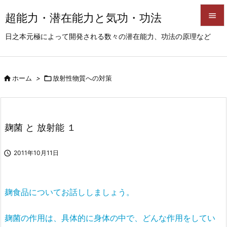
超能力・潜在能力と気功・功法


日之本元極によって開発される数々の潜在能力、功法の原理など
メニュ

サイド

ホーム
>

放射性物質への対策

前へ

次へ
麹菌 と 放射能 １

検索

2011年10月11日
麹食品についてお話ししましょう。
麹菌の作用は、具体的に身体の中で、どんな作用をしてい