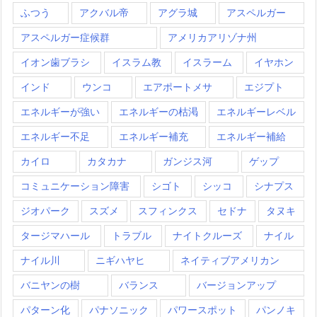
ふつう
アクバル帝
アグラ城
アスペルガー
アスペルガー症候群
アメリカアリゾナ州
イオン歯ブラシ
イスラム教
イスラーム
イヤホン
インド
ウンコ
エアポートメサ
エジプト
エネルギーが強い
エネルギーの枯渇
エネルギーレベル
エネルギー不足
エネルギー補充
エネルギー補給
カイロ
カタカナ
ガンジス河
ゲップ
コミュニケーション障害
シゴト
シッコ
シナプス
ジオパーク
スズメ
スフィンクス
セドナ
タヌキ
タージマハール
トラブル
ナイトクルーズ
ナイル
ナイル川
ニギハヤヒ
ネイティブアメリカン
バニヤンの樹
バランス
バージョンアップ
パターン化
パナソニック
パワースポット
パンノキ