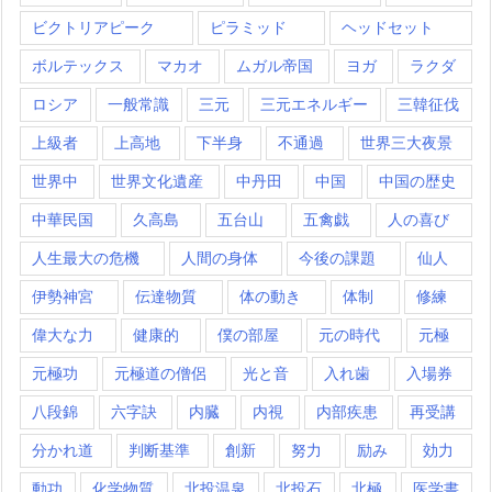
ビクトリアピーク
ピラミッド
ヘッドセット
ボルテックス
マカオ
ムガル帝国
ヨガ
ラクダ
ロシア
一般常識
三元
三元エネルギー
三韓征伐
上級者
上高地
下半身
不通過
世界三大夜景
世界中
世界文化遺産
中丹田
中国
中国の歴史
中華民国
久高島
五台山
五禽戯
人の喜び
人生最大の危機
人間の身体
今後の課題
仙人
伊勢神宮
伝達物質
体の動き
体制
修練
偉大な力
健康的
僕の部屋
元の時代
元極
元極功
元極道の僧侶
光と音
入れ歯
入場券
八段錦
六字訣
内臓
内視
内部疾患
再受講
分かれ道
判断基準
創新
努力
励み
効力
動功
化学物質
北投温泉
北投石
北極
医学書