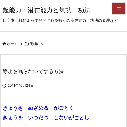
超能力・潜在能力と気功・功法


日之本元極によって開発される数々の潜在能力、功法の原理など
メニュ

サイド

ホーム
>

元極功法

前へ

次へ
静功を眠らないでする方法

検索

2011年10月24日
きょうを めざめる がごとく
きょうを いつだつ しないがごとし