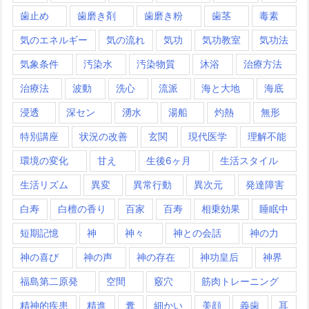
歯止め
歯磨き剤
歯磨き粉
歯茎
毒素
気のエネルギー
気の流れ
気功
気功教室
気功法
気象条件
汚染水
汚染物質
沐浴
治療方法
治療法
波動
洗心
流派
海と大地
海底
浸透
深セン
湧水
湯船
灼熱
無形
特別講座
状況の改善
玄関
現代医学
理解不能
環境の変化
甘え
生後6ヶ月
生活スタイル
生活リズム
異変
異常行動
異次元
発達障害
白寿
白檀の香り
百家
百寿
相乗効果
睡眠中
短期記憶
神
神々
神との会話
神の力
神の喜び
神の声
神の存在
神功皇后
神界
福島第二原発
空間
竅穴
筋肉トレーニング
精神的疾患
精進
糞
細かい
美顔
義歯
耳