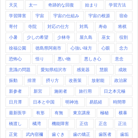
天災
太一
奇跡的な回復
始まり
学習方法
学習障害
宇宙
宇宙の仕組み
宇宙の根源
宿命
寄付
寺院
対応の仕方
対馬
寿命
将棋
小暑
少しの希望
少林寺
屋久島
巫女
役割
徐福公園
徳島県阿南市
心強い味方
心眼
念力
恐怖心
悟り
悪い物
悪しき心
意念
意識の問題
愛知県稲沢市
感覚器
慧眼
成敗
振動
排泄
摂り方
改善策
放射能
政治家
新参者
新宮
施術者
旅行用
日之本元極
日月潭
日本と中国
明神池
易筋経
時間帯
最新医学
有形
有無
東京講座
極秘
横暴
橋渡し
橘湾
機能障害
正信
正念
正法
正覚
武内宿禰
歯ぐき
歯の矯正
歯医者
歯垢