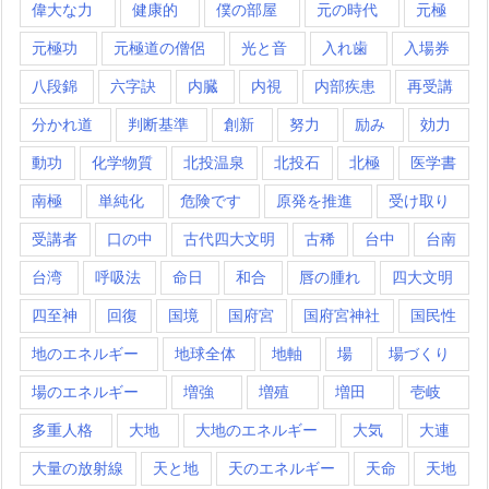
偉大な力
健康的
僕の部屋
元の時代
元極
元極功
元極道の僧侶
光と音
入れ歯
入場券
八段錦
六字訣
内臓
内視
内部疾患
再受講
分かれ道
判断基準
創新
努力
励み
効力
動功
化学物質
北投温泉
北投石
北極
医学書
南極
単純化
危険です
原発を推進
受け取り
受講者
口の中
古代四大文明
古稀
台中
台南
台湾
呼吸法
命日
和合
唇の腫れ
四大文明
四至神
回復
国境
国府宮
国府宮神社
国民性
地のエネルギー
地球全体
地軸
場
場づくり
場のエネルギー
増強
増殖
増田
壱岐
多重人格
大地
大地のエネルギー
大気
大連
大量の放射線
天と地
天のエネルギー
天命
天地