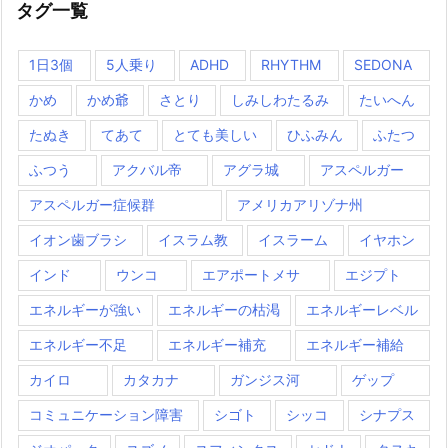
タグ一覧
1日3個
5人乗り
ADHD
RHYTHM
SEDONA
かめ
かめ爺
さとり
しみしわたるみ
たいへん
たぬき
てあて
とても美しい
ひふみん
ふたつ
ふつう
アクバル帝
アグラ城
アスペルガー
アスペルガー症候群
アメリカアリゾナ州
イオン歯ブラシ
イスラム教
イスラーム
イヤホン
インド
ウンコ
エアポートメサ
エジプト
エネルギーが強い
エネルギーの枯渇
エネルギーレベル
エネルギー不足
エネルギー補充
エネルギー補給
カイロ
カタカナ
ガンジス河
ゲップ
コミュニケーション障害
シゴト
シッコ
シナプス