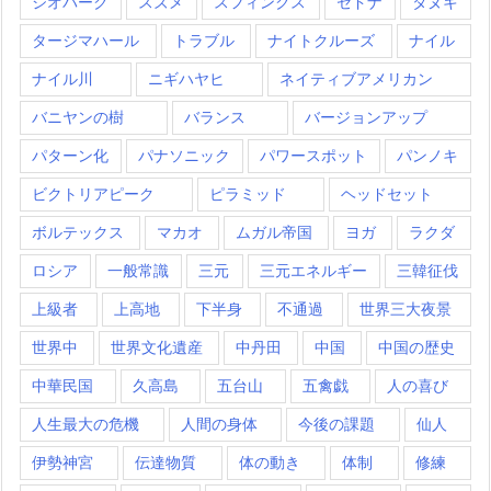
ジオパーク
スズメ
スフィンクス
セドナ
タヌキ
タージマハール
トラブル
ナイトクルーズ
ナイル
ナイル川
ニギハヤヒ
ネイティブアメリカン
バニヤンの樹
バランス
バージョンアップ
パターン化
パナソニック
パワースポット
パンノキ
ビクトリアピーク
ピラミッド
ヘッドセット
ボルテックス
マカオ
ムガル帝国
ヨガ
ラクダ
ロシア
一般常識
三元
三元エネルギー
三韓征伐
上級者
上高地
下半身
不通過
世界三大夜景
世界中
世界文化遺産
中丹田
中国
中国の歴史
中華民国
久高島
五台山
五禽戯
人の喜び
人生最大の危機
人間の身体
今後の課題
仙人
伊勢神宮
伝達物質
体の動き
体制
修練