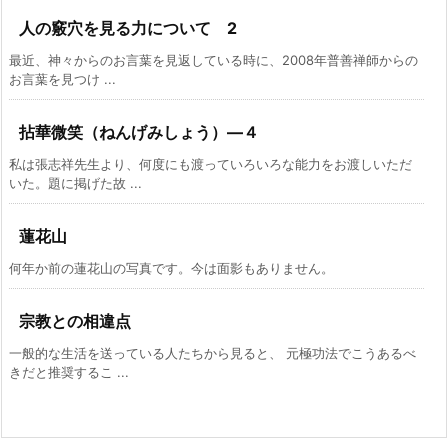
人の竅穴を見る力について 2
最近、神々からのお言葉を見返している時に、2008年普善禅師からの
お言葉を見つけ ...
拈華微笑（ねんげみしょう）―４
私は張志祥先生より、何度にも渡っていろいろな能力をお渡しいただ
いた。題に掲げた故 ...
蓮花山
何年か前の蓮花山の写真です。今は面影もありません。
宗教との相違点
一般的な生活を送っている人たちから見ると、 元極功法でこうあるべ
きだと推奨するこ ...