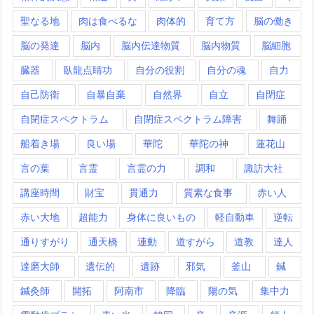
聖なる地
肉は食べるな
肉体的
育て方
脳の働き
脳の発達
脳内
脳内伝達物質
脳内物質
脳細胞
臓器
臥龍点睛功
自分の役割
自分の魂
自力
自己防衛
自暴自棄
自然界
自立
自閉症
自閉症スペクトラム
自閉症スペクトラム障害
舞踊
船着き場
良い場
華陀
華陀の神
蓮花山
言の葉
言霊
言霊の力
調和
諏訪大社
講座時間
財宝
貫通力
質素な食事
赤い人
赤い大地
超能力
身体に良いもの
軽自動車
逆転
通りすがり
通天橋
連動
道すがら
道教
達人
達磨大師
遺伝的
遺跡
邪気
釜山
鍼
鍼灸師
開拓
阿南市
降臨
陽の気
集中力