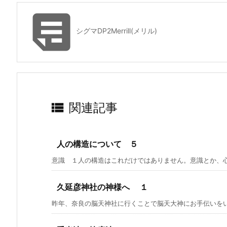

シグマDP2Merrill(メリル)

関連記事
人の構造について ５
意識 １人の構造はこれだけではありません。意識とか、心（
久延彦神社の神様へ １
昨年、奈良の脳天神社に行くことで脳天大神にお手伝いをいた