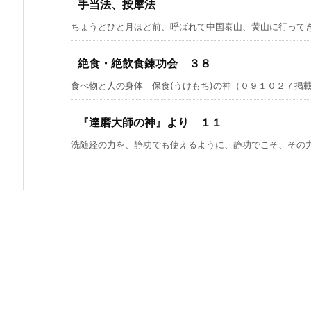
手当法、按摩法
ちょうどひと月ほど前、呼ばれて中国泰山、黄山に行ってきま
絶食・絶飲食錬功会 ３８
食べ物と人の身体 保食(うけもち)の神（０９１０２７掲載済
『達磨大師の神』より １１
洗随経の力を、静功でも使えるように、静功でこそ、その力を