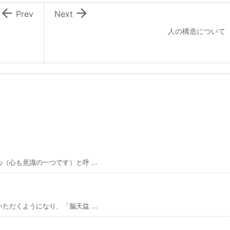


Prev
Next
人の構造について
心も意識の一つです）と呼 ...
だくようになり、「脳天益 ...