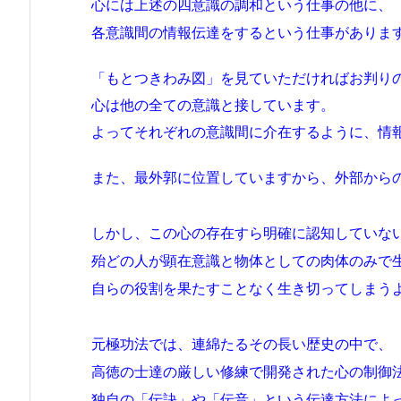
心には上述の四意識の調和という仕事の他に、
各意識間の情報伝達をするという仕事がありま
「もとつきわみ図」を見ていただければお判り
心は他の全ての意識と接しています。
よってそれぞれの意識間に介在するように、情
また、最外郭に位置していますから、外部からの
しかし、この心の存在すら明確に認知していな
殆どの人が顕在意識と物体としての肉体のみで
自らの役割を果たすことなく生き切ってしまう
元極功法では、連綿たるその長い歴史の中で、
高徳の士達の厳しい修練で開発された心の制御
独自の「伝訣」や「伝音」という伝達方法によ