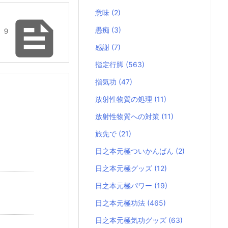
意味
(2)

愚痴
(3)
 ９
感謝
(7)
指定行脚
(563)
指気功
(47)
放射性物質の処理
(11)
放射性物質への対策
(11)
旅先で
(21)
日之本元極ついかんばん
(2)
日之本元極グッズ
(12)
日之本元極パワー
(19)
日之本元極功法
(465)
日之本元極気功グッズ
(63)