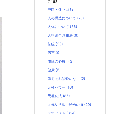
(1,162)
中国・蓮花山
(2)
人の構造について
(20)
人体について
(56)
人格統合調和法
(6)
伝統
(33)
伝言
(9)
修練の心得
(43)
健康
(5)
備えあれば憂いなし
(2)
元極パワー
(16)
元極功法
(86)
元極功法習い始めの頃
(20)
元気フォト
(324)