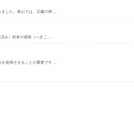
した。泰山では、五臓の神 ...
み）絶食や僻穀（へきこ ...
発揮させることが重要です ...