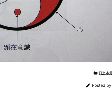

日之本

Posted b