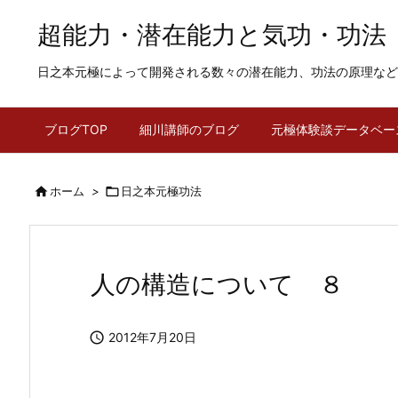
超能力・潜在能力と気功・功法
日之本元極によって開発される数々の潜在能力、功法の原理など
ブログTOP
細川講師のブログ
元極体験談データベー

ホーム
>

日之本元極功法
人の構造について ８

2012年7月20日