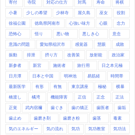
寄付
寺院
対応の仕方
対馬
寿命
将棋
小暑
少しの希望
少林寺
屋久島
巫女
役割
徐福公園
徳島県阿南市
心強い味方
心眼
念力
恐怖心
悟り
悪い物
悪しき心
意念
意識の問題
愛知県稲沢市
感覚器
慧眼
成敗
振動
排泄
摂り方
改善策
放射能
政治家
新参者
新宮
施術者
旅行用
日之本元極
日月潭
日本と中国
明神池
易筋経
時間帯
最新医学
有形
有無
東京講座
極秘
横暴
橋渡し
橘湾
機能障害
正信
正念
正法
正覚
武内宿禰
歯ぐき
歯の矯正
歯医者
歯垢
歯止め
歯磨き剤
歯磨き粉
歯茎
毒素
気のエネルギー
気の流れ
気功
気功教室
気功法