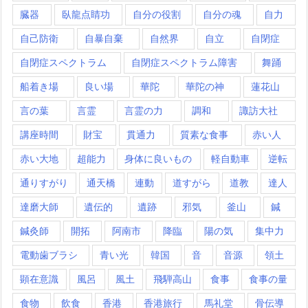
臓器
臥龍点睛功
自分の役割
自分の魂
自力
自己防衛
自暴自棄
自然界
自立
自閉症
自閉症スペクトラム
自閉症スペクトラム障害
舞踊
船着き場
良い場
華陀
華陀の神
蓮花山
言の葉
言霊
言霊の力
調和
諏訪大社
講座時間
財宝
貫通力
質素な食事
赤い人
赤い大地
超能力
身体に良いもの
軽自動車
逆転
通りすがり
通天橋
連動
道すがら
道教
達人
達磨大師
遺伝的
遺跡
邪気
釜山
鍼
鍼灸師
開拓
阿南市
降臨
陽の気
集中力
電動歯ブラシ
青い光
韓国
音
音源
領土
顕在意識
風呂
風土
飛騨高山
食事
食事の量
食物
飲食
香港
香港旅行
馬礼堂
骨伝導