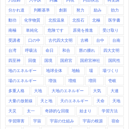
分かれ道
判断基準
創新
努力
励み
効力
動功
化学物質
北投温泉
北投石
北極
医学書
南極
単純化
危険です
原発を推進
受け取り
受講者
口の中
古代四大文明
古稀
台中
台南
台湾
呼吸法
命日
和合
唇の腫れ
四大文明
四至神
回復
国境
国府宮
国府宮神社
国民性
地のエネルギー
地球全体
地軸
場
場づくり
場のエネルギー
増強
増殖
増田
壱岐
多重人格
大地
大地のエネルギー
大気
大連
大量の放射線
天と地
天のエネルギー
天命
天地
天災
太一
奇跡的な回復
始まり
学習方法
学習障害
宇宙
宇宙の仕組み
宇宙の根源
宿命