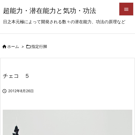
超能力・潜在能力と気功・功法


日之本元極によって開発される数々の潜在能力、功法の原理など
メニュ

サイド

ホーム
>

指定行脚

前へ

次へ
チェコ ５

検索

2012年8月26日