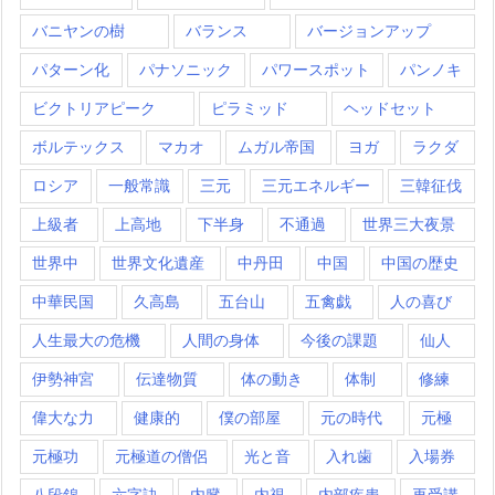
バニヤンの樹
バランス
バージョンアップ
パターン化
パナソニック
パワースポット
パンノキ
ビクトリアピーク
ピラミッド
ヘッドセット
ボルテックス
マカオ
ムガル帝国
ヨガ
ラクダ
ロシア
一般常識
三元
三元エネルギー
三韓征伐
上級者
上高地
下半身
不通過
世界三大夜景
世界中
世界文化遺産
中丹田
中国
中国の歴史
中華民国
久高島
五台山
五禽戯
人の喜び
人生最大の危機
人間の身体
今後の課題
仙人
伊勢神宮
伝達物質
体の動き
体制
修練
偉大な力
健康的
僕の部屋
元の時代
元極
元極功
元極道の僧侶
光と音
入れ歯
入場券
八段錦
六字訣
内臓
内視
内部疾患
再受講