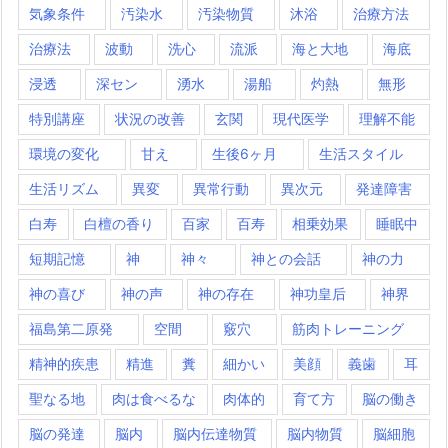
気象条件
汚染水
汚染物質
沐浴
治療方法
治療法
波動
洗心
流派
海と大地
海底
浸透
深セン
湧水
湯船
灼熱
無形
特別講座
状況の改善
玄関
現代医学
理解不能
環境の変化
甘え
生後6ヶ月
生活スタイル
生活リズム
異変
異常行動
異次元
発達障害
白寿
白檀の香り
百家
百寿
相乗効果
睡眠中
短期記憶
神
神々
神との会話
神の力
神の喜び
神の声
神の存在
神功皇后
神界
福島第二原発
空間
竅穴
筋肉トレーニング
精神的疾患
精進
糞
細かい
美顔
義歯
耳
聖なる地
肉は食べるな
肉体的
育て方
脳の働き
脳の発達
脳内
脳内伝達物質
脳内物質
脳細胞