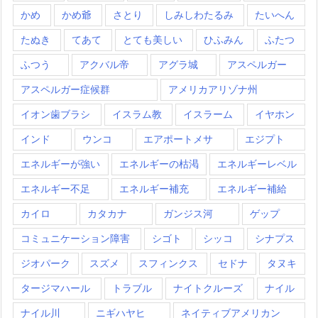
かめ
かめ爺
さとり
しみしわたるみ
たいへん
たぬき
てあて
とても美しい
ひふみん
ふたつ
ふつう
アクバル帝
アグラ城
アスペルガー
アスペルガー症候群
アメリカアリゾナ州
イオン歯ブラシ
イスラム教
イスラーム
イヤホン
インド
ウンコ
エアポートメサ
エジプト
エネルギーが強い
エネルギーの枯渇
エネルギーレベル
エネルギー不足
エネルギー補充
エネルギー補給
カイロ
カタカナ
ガンジス河
ゲップ
コミュニケーション障害
シゴト
シッコ
シナプス
ジオパーク
スズメ
スフィンクス
セドナ
タヌキ
タージマハール
トラブル
ナイトクルーズ
ナイル
ナイル川
ニギハヤヒ
ネイティブアメリカン