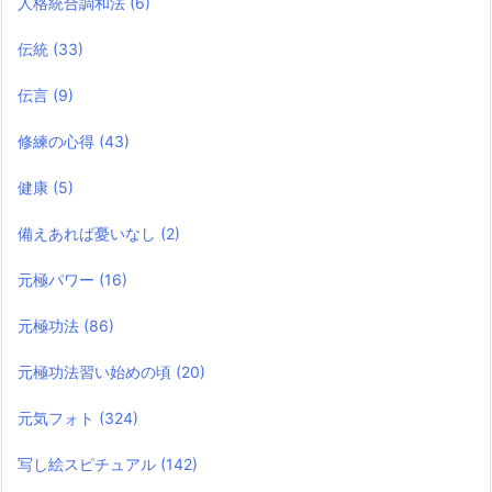
人格統合調和法
(6)
伝統
(33)
伝言
(9)
修練の心得
(43)
健康
(5)
備えあれば憂いなし
(2)
元極パワー
(16)
元極功法
(86)
元極功法習い始めの頃
(20)
元気フォト
(324)
写し絵スピチュアル
(142)