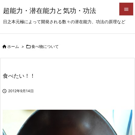
超能力・潜在能力と気功・功法


日之本元極によって開発される数々の潜在能力、功法の原理など
メニュ

サイド

ホーム
>

食べ物について

前へ

次へ
食べたい！！

検索

2012年9月14日