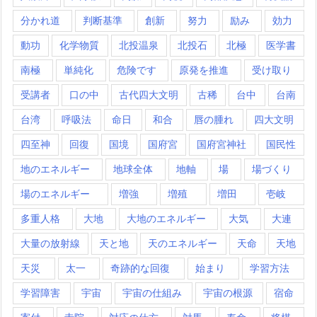
分かれ道
判断基準
創新
努力
励み
効力
動功
化学物質
北投温泉
北投石
北極
医学書
南極
単純化
危険です
原発を推進
受け取り
受講者
口の中
古代四大文明
古稀
台中
台南
台湾
呼吸法
命日
和合
唇の腫れ
四大文明
四至神
回復
国境
国府宮
国府宮神社
国民性
地のエネルギー
地球全体
地軸
場
場づくり
場のエネルギー
増強
増殖
増田
壱岐
多重人格
大地
大地のエネルギー
大気
大連
大量の放射線
天と地
天のエネルギー
天命
天地
天災
太一
奇跡的な回復
始まり
学習方法
学習障害
宇宙
宇宙の仕組み
宇宙の根源
宿命