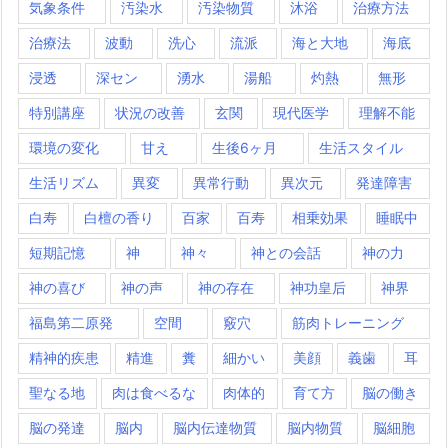
気象条件
汚染水
汚染物質
沐浴
治療方法
治療法
波動
洗心
流派
海と大地
海底
浸透
深セン
湧水
湯船
灼熱
無形
特別講座
状況の改善
玄関
現代医学
理解不能
環境の変化
甘え
生後6ヶ月
生活スタイル
生活リズム
異変
異常行動
異次元
発達障害
白寿
白檀の香り
百家
百寿
相乗効果
睡眠中
短期記憶
神
神々
神との会話
神の力
神の喜び
神の声
神の存在
神功皇后
神界
福島第二原発
空間
竅穴
筋肉トレーニング
精神的疾患
精進
糞
細かい
美顔
義歯
耳
聖なる地
肉は食べるな
肉体的
育て方
脳の働き
脳の発達
脳内
脳内伝達物質
脳内物質
脳細胞