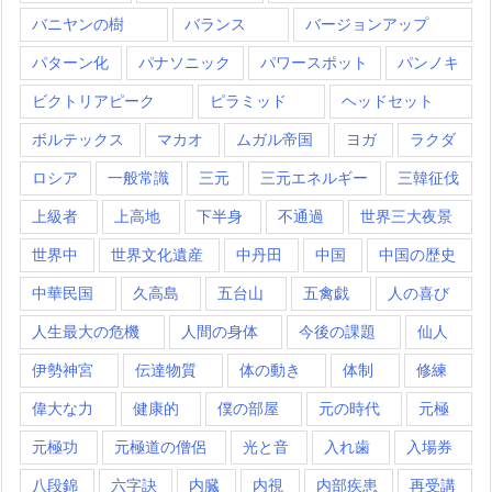
バニヤンの樹
バランス
バージョンアップ
パターン化
パナソニック
パワースポット
パンノキ
ビクトリアピーク
ピラミッド
ヘッドセット
ボルテックス
マカオ
ムガル帝国
ヨガ
ラクダ
ロシア
一般常識
三元
三元エネルギー
三韓征伐
上級者
上高地
下半身
不通過
世界三大夜景
世界中
世界文化遺産
中丹田
中国
中国の歴史
中華民国
久高島
五台山
五禽戯
人の喜び
人生最大の危機
人間の身体
今後の課題
仙人
伊勢神宮
伝達物質
体の動き
体制
修練
偉大な力
健康的
僕の部屋
元の時代
元極
元極功
元極道の僧侶
光と音
入れ歯
入場券
八段錦
六字訣
内臓
内視
内部疾患
再受講