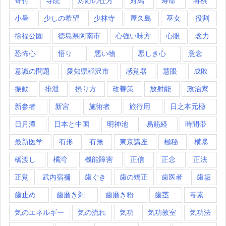
寄付
寺院
対応の仕方
対馬
寿命
将棋
小暑
少しの希望
少林寺
屋久島
巫女
役割
徐福公園
徳島県阿南市
心強い味方
心眼
念力
恐怖心
悟り
悪い物
悪しき心
意念
意識の問題
愛知県稲沢市
感覚器
慧眼
成敗
振動
排泄
摂り方
改善策
放射能
政治家
新参者
新宮
施術者
旅行用
日之本元極
日月潭
日本と中国
明神池
易筋経
時間帯
最新医学
有形
有無
東京講座
極秘
横暴
橋渡し
橘湾
機能障害
正信
正念
正法
正覚
武内宿禰
歯ぐき
歯の矯正
歯医者
歯垢
歯止め
歯磨き剤
歯磨き粉
歯茎
毒素
気のエネルギー
気の流れ
気功
気功教室
気功法