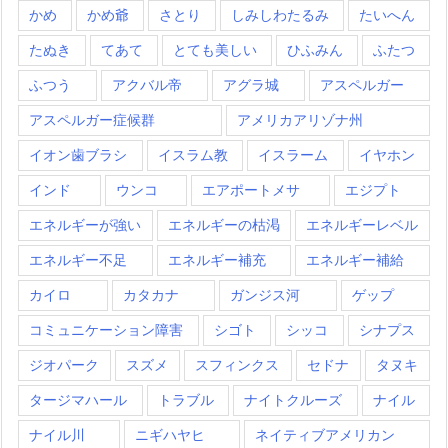
かめ
かめ爺
さとり
しみしわたるみ
たいへん
たぬき
てあて
とても美しい
ひふみん
ふたつ
ふつう
アクバル帝
アグラ城
アスペルガー
アスペルガー症候群
アメリカアリゾナ州
イオン歯ブラシ
イスラム教
イスラーム
イヤホン
インド
ウンコ
エアポートメサ
エジプト
エネルギーが強い
エネルギーの枯渇
エネルギーレベル
エネルギー不足
エネルギー補充
エネルギー補給
カイロ
カタカナ
ガンジス河
ゲップ
コミュニケーション障害
シゴト
シッコ
シナプス
ジオパーク
スズメ
スフィンクス
セドナ
タヌキ
タージマハール
トラブル
ナイトクルーズ
ナイル
ナイル川
ニギハヤヒ
ネイティブアメリカン