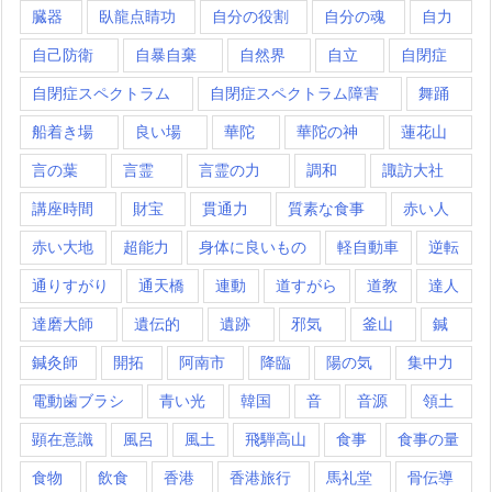
臓器
臥龍点睛功
自分の役割
自分の魂
自力
自己防衛
自暴自棄
自然界
自立
自閉症
自閉症スペクトラム
自閉症スペクトラム障害
舞踊
船着き場
良い場
華陀
華陀の神
蓮花山
言の葉
言霊
言霊の力
調和
諏訪大社
講座時間
財宝
貫通力
質素な食事
赤い人
赤い大地
超能力
身体に良いもの
軽自動車
逆転
通りすがり
通天橋
連動
道すがら
道教
達人
達磨大師
遺伝的
遺跡
邪気
釜山
鍼
鍼灸師
開拓
阿南市
降臨
陽の気
集中力
電動歯ブラシ
青い光
韓国
音
音源
領土
顕在意識
風呂
風土
飛騨高山
食事
食事の量
食物
飲食
香港
香港旅行
馬礼堂
骨伝導