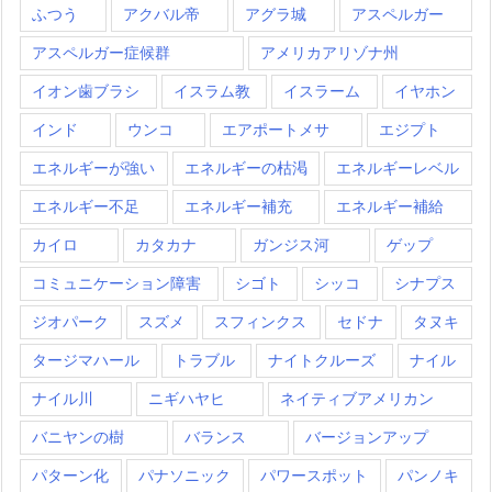
ふつう
アクバル帝
アグラ城
アスペルガー
アスペルガー症候群
アメリカアリゾナ州
イオン歯ブラシ
イスラム教
イスラーム
イヤホン
インド
ウンコ
エアポートメサ
エジプト
エネルギーが強い
エネルギーの枯渇
エネルギーレベル
エネルギー不足
エネルギー補充
エネルギー補給
カイロ
カタカナ
ガンジス河
ゲップ
コミュニケーション障害
シゴト
シッコ
シナプス
ジオパーク
スズメ
スフィンクス
セドナ
タヌキ
タージマハール
トラブル
ナイトクルーズ
ナイル
ナイル川
ニギハヤヒ
ネイティブアメリカン
バニヤンの樹
バランス
バージョンアップ
パターン化
パナソニック
パワースポット
パンノキ