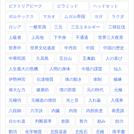
ビクトリアピーク
ピラミッド
ヘッドセット
ボルテックス
マカオ
ムガル帝国
ヨガ
ラクダ
ロシア
一般常識
三元
三元エネルギー
三韓征伐
上級者
上高地
下半身
不通過
世界三大夜景
世界中
世界文化遺産
中丹田
中国
中国の歴史
中華民国
久高島
五台山
五禽戯
人の喜び
人生最大の危機
人間の身体
今後の課題
仙人
伊勢神宮
伝達物質
体の動き
体制
修練
偉大な力
健康的
僕の部屋
元の時代
元極
元極功
元極道の僧侶
光と音
入れ歯
入場券
八段錦
六字訣
内臓
内視
内部疾患
再受講
分かれ道
判断基準
創新
努力
励み
効力
動功
化学物質
北投温泉
北投石
北極
医学書