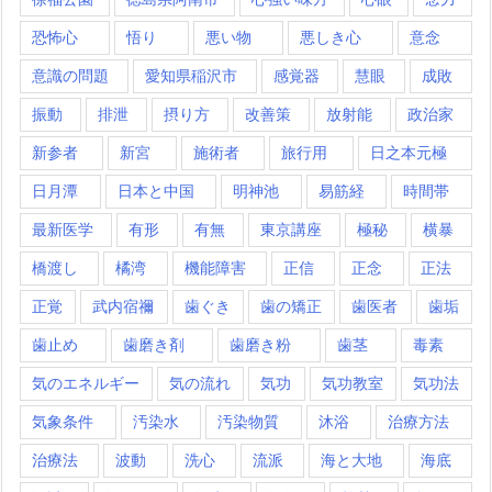
恐怖心
悟り
悪い物
悪しき心
意念
意識の問題
愛知県稲沢市
感覚器
慧眼
成敗
振動
排泄
摂り方
改善策
放射能
政治家
新参者
新宮
施術者
旅行用
日之本元極
日月潭
日本と中国
明神池
易筋経
時間帯
最新医学
有形
有無
東京講座
極秘
横暴
橋渡し
橘湾
機能障害
正信
正念
正法
正覚
武内宿禰
歯ぐき
歯の矯正
歯医者
歯垢
歯止め
歯磨き剤
歯磨き粉
歯茎
毒素
気のエネルギー
気の流れ
気功
気功教室
気功法
気象条件
汚染水
汚染物質
沐浴
治療方法
治療法
波動
洗心
流派
海と大地
海底