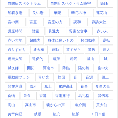
自閉症スペクトラム
自閉症スペクトラム障害
舞踊
船着き場
良い場
華陀
華陀の神
蓮花山
言の葉
言霊
言霊の力
調和
諏訪大社
講座時間
財宝
貫通力
質素な食事
赤い人
赤い大地
超能力
身体に良いもの
軽自動車
逆転
通りすがり
通天橋
連動
道すがら
道教
達人
達磨大師
遺伝的
遺跡
邪気
釜山
鍼
鍼灸師
開拓
阿南市
降臨
陽の気
集中力
電動歯ブラシ
青い光
韓国
音
音源
領土
顕在意識
風呂
風土
飛騨高山
食事
食事の量
食物
飲食
香港
香港旅行
馬礼堂
骨伝導
高山
高山市
魂からの声
魚介類
黄大仙
黄帝内経
鼓膜
龍穴
龍脈
１日３個