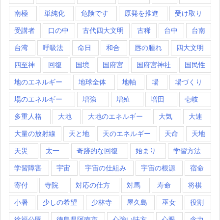
南極
単純化
危険です
原発を推進
受け取り
受講者
口の中
古代四大文明
古稀
台中
台南
台湾
呼吸法
命日
和合
唇の腫れ
四大文明
四至神
回復
国境
国府宮
国府宮神社
国民性
地のエネルギー
地球全体
地軸
場
場づくり
場のエネルギー
増強
増殖
増田
壱岐
多重人格
大地
大地のエネルギー
大気
大連
大量の放射線
天と地
天のエネルギー
天命
天地
天災
太一
奇跡的な回復
始まり
学習方法
学習障害
宇宙
宇宙の仕組み
宇宙の根源
宿命
寄付
寺院
対応の仕方
対馬
寿命
将棋
小暑
少しの希望
少林寺
屋久島
巫女
役割
徐福公園
徳島県阿南市
心強い味方
心眼
念力