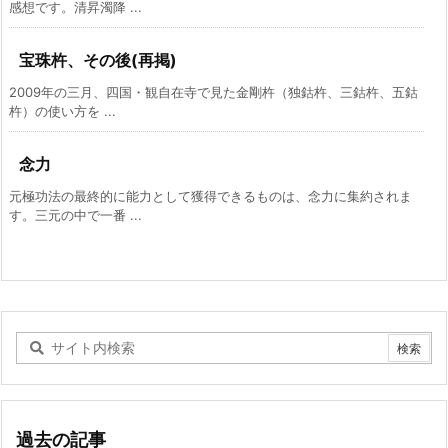
感想です。清昇濁降 ...
宝珠杵、その後(再掲)
2009年の三月、四国・観自在寺で見た金剛杵（独鈷杵、三鈷杵、五鈷
杵）の使い方を ...
念力
元極功法の最終的に能力として獲得できるものは、念力に集約されま
す。三元の中で一番 ...
過去の記事