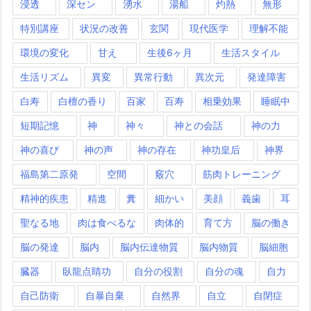
浸透
深セン
湧水
湯船
灼熱
無形
特別講座
状況の改善
玄関
現代医学
理解不能
環境の変化
甘え
生後6ヶ月
生活スタイル
生活リズム
異変
異常行動
異次元
発達障害
白寿
白檀の香り
百家
百寿
相乗効果
睡眠中
短期記憶
神
神々
神との会話
神の力
神の喜び
神の声
神の存在
神功皇后
神界
福島第二原発
空間
竅穴
筋肉トレーニング
精神的疾患
精進
糞
細かい
美顔
義歯
耳
聖なる地
肉は食べるな
肉体的
育て方
脳の働き
脳の発達
脳内
脳内伝達物質
脳内物質
脳細胞
臓器
臥龍点睛功
自分の役割
自分の魂
自力
自己防衛
自暴自棄
自然界
自立
自閉症