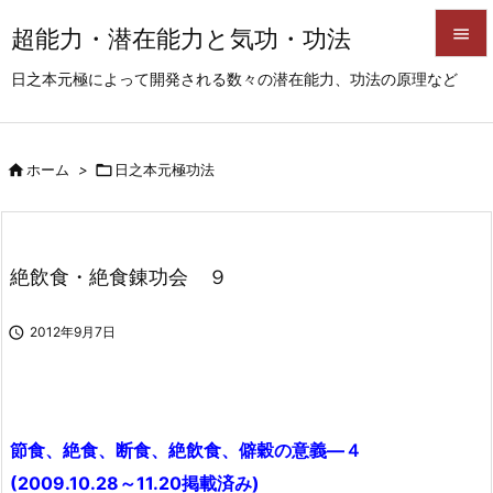
超能力・潜在能力と気功・功法


日之本元極によって開発される数々の潜在能力、功法の原理など
メニュ

サイド

ホーム
>

日之本元極功法

前へ

次へ
絶飲食・絶食錬功会 ９

検索

2012年9月7日
節食、絶食、断食、絶飲食、僻穀の意義―４
(2009.10.28～11.20掲載済み)