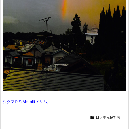
シグマDP2Merrill(メリル)

日之本元極功法