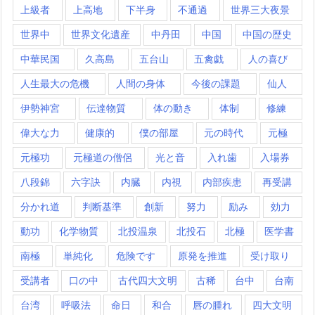
上級者
上高地
下半身
不通過
世界三大夜景
世界中
世界文化遺産
中丹田
中国
中国の歴史
中華民国
久高島
五台山
五禽戯
人の喜び
人生最大の危機
人間の身体
今後の課題
仙人
伊勢神宮
伝達物質
体の動き
体制
修練
偉大な力
健康的
僕の部屋
元の時代
元極
元極功
元極道の僧侶
光と音
入れ歯
入場券
八段錦
六字訣
内臓
内視
内部疾患
再受講
分かれ道
判断基準
創新
努力
励み
効力
動功
化学物質
北投温泉
北投石
北極
医学書
南極
単純化
危険です
原発を推進
受け取り
受講者
口の中
古代四大文明
古稀
台中
台南
台湾
呼吸法
命日
和合
唇の腫れ
四大文明