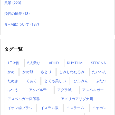
風景
(220)
飛騨の風景
(18)
食べ物について
(137)
タグ一覧
1日3個
5人乗り
ADHD
RHYTHM
SEDONA
かめ
かめ爺
さとり
しみしわたるみ
たいへん
たぬき
てあて
とても美しい
ひふみん
ふたつ
ふつう
アクバル帝
アグラ城
アスペルガー
アスペルガー症候群
アメリカアリゾナ州
イオン歯ブラシ
イスラム教
イスラーム
イヤホン