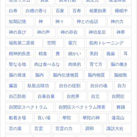
白寿
白檀の香り
百家
百寿
相乗効果
睡眠中
短期記憶
神
神々
神との会話
神の力
神の喜び
神の声
神の存在
神功皇后
神界
福島第二原発
空間
竅穴
筋肉トレーニング
精神的疾患
精進
糞
細かい
美顔
義歯
耳
聖なる地
肉は食べるな
肉体的
育て方
脳の働き
脳の発達
脳内
脳内伝達物質
脳内物質
脳細胞
臓器
臥龍点睛功
自分の役割
自分の魂
自力
自己防衛
自暴自棄
自然界
自立
自閉症
自閉症スペクトラム
自閉症スペクトラム障害
舞踊
船着き場
良い場
華陀
華陀の神
蓮花山
言の葉
言霊
言霊の力
調和
諏訪大社