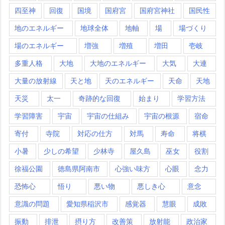
四至神
回復
国境
国府宮
国府宮神社
国民性
地のエネルギー
地球全体
地軸
場
場づくり
場のエネルギー
増強
増殖
増田
壱岐
多重人格
大地
大地のエネルギー
大気
大連
大量の放射線
天と地
天のエネルギー
天命
天地
天災
太一
奇跡的な回復
始まり
学習方法
学習障害
宇宙
宇宙の仕組み
宇宙の根源
宿命
寄付
寺院
対応の仕方
対馬
寿命
将棋
小暑
少しの希望
少林寺
屋久島
巫女
役割
徐福公園
徳島県阿南市
心強い味方
心眼
念力
恐怖心
悟り
悪い物
悪しき心
意念
意識の問題
愛知県稲沢市
感覚器
慧眼
成敗
振動
排泄
摂り方
改善策
放射能
政治家