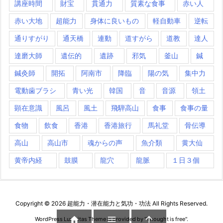
講座時間
財宝
貫通力
質素な食事
赤い人
赤い大地
超能力
身体に良いもの
軽自動車
逆転
通りすがり
通天橋
連動
道すがら
道教
達人
達磨大師
遺伝的
遺跡
邪気
釜山
鍼
鍼灸師
開拓
阿南市
降臨
陽の気
集中力
電動歯ブラシ
青い光
韓国
音
音源
領土
顕在意識
風呂
風土
飛騨高山
食事
食事の量
食物
飲食
香港
香港旅行
馬礼堂
骨伝導
高山
高山市
魂からの声
魚介類
黄大仙
黄帝内経
鼓膜
龍穴
龍脈
１日３個
Copyright ©
2026
超能力・潜在能力と気功・功法
All Rights Reserved.



WordPress Luxeritas Theme is provided by "
Thought is free
".