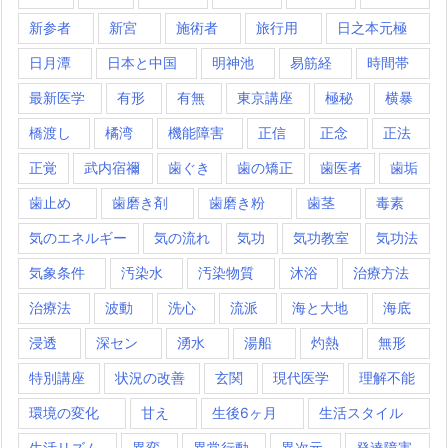
新参者
新宮
施術者
旅行用
日之本元極
日月潭
日本と中国
明神池
易筋経
時間帯
最新医学
有形
有無
東京講座
極秘
横暴
橋渡し
橘湾
機能障害
正信
正念
正法
正覚
武内宿禰
歯ぐき
歯の矯正
歯医者
歯垢
歯止め
歯磨き剤
歯磨き粉
歯茎
毒素
気のエネルギー
気の流れ
気功
気功教室
気功法
気象条件
汚染水
汚染物質
沐浴
治療方法
治療法
波動
洗心
流派
海と大地
海底
浸透
深セン
湧水
湯船
灼熱
無形
特別講座
状況の改善
玄関
現代医学
理解不能
環境の変化
甘え
生後6ヶ月
生活スタイル
生活リズム
異変
異常行動
異次元
発達障害