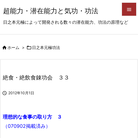
超能力・潜在能力と気功・功法


日之本元極によって開発される数々の潜在能力、功法の原理など
メニュ

サイド

ホーム
>

日之本元極功法

前へ

次へ
絶食・絶飲食錬功会 ３３

検索

2012年10月1日
理想的な食事の取り方 ３
（070902掲載済み）