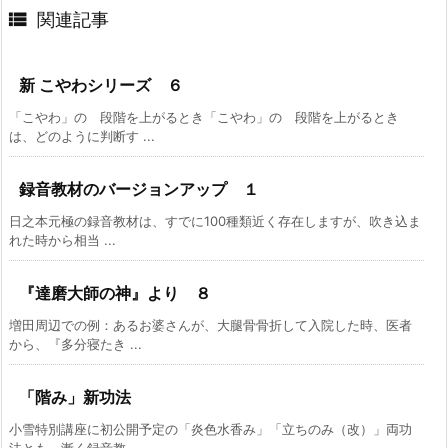

関連記事
新 こやわシリーズ ６
「こやわ」の 段階を上がるとき「こやわ」の 段階を上がるとき
は、どのように判断す ...
録音教材のバージョンアップ １
日之本元極の録音教材は、すでに100種類近く存在しますが、吹き込ま
れた時から相当 ...
『達磨大師の神』より ８
増田周辺での例：あるお婆さんが、大腿骨骨折して入院した時、医者
から、『多分寝たき ...
「階み」新功法
小雪特別講座に初公開予定の「炎色水香み」「立ちのみ（改）」両功