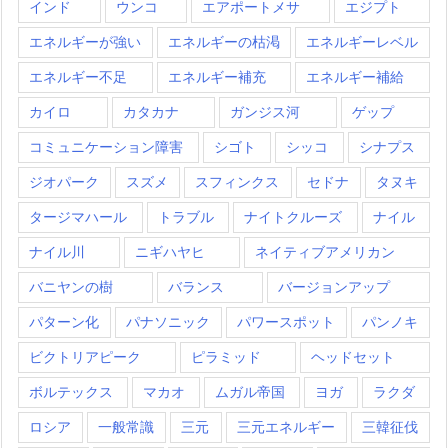
インド
ウンコ
エアポートメサ
エジプト
エネルギーが強い
エネルギーの枯渇
エネルギーレベル
エネルギー不足
エネルギー補充
エネルギー補給
カイロ
カタカナ
ガンジス河
ゲップ
コミュニケーション障害
シゴト
シッコ
シナプス
ジオパーク
スズメ
スフィンクス
セドナ
タヌキ
タージマハール
トラブル
ナイトクルーズ
ナイル
ナイル川
ニギハヤヒ
ネイティブアメリカン
バニヤンの樹
バランス
バージョンアップ
パターン化
パナソニック
パワースポット
パンノキ
ビクトリアピーク
ピラミッド
ヘッドセット
ボルテックス
マカオ
ムガル帝国
ヨガ
ラクダ
ロシア
一般常識
三元
三元エネルギー
三韓征伐