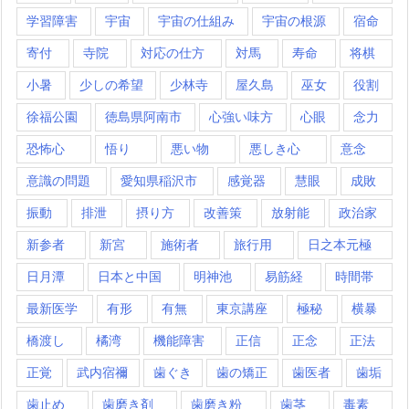
学習障害
宇宙
宇宙の仕組み
宇宙の根源
宿命
寄付
寺院
対応の仕方
対馬
寿命
将棋
小暑
少しの希望
少林寺
屋久島
巫女
役割
徐福公園
徳島県阿南市
心強い味方
心眼
念力
恐怖心
悟り
悪い物
悪しき心
意念
意識の問題
愛知県稲沢市
感覚器
慧眼
成敗
振動
排泄
摂り方
改善策
放射能
政治家
新参者
新宮
施術者
旅行用
日之本元極
日月潭
日本と中国
明神池
易筋経
時間帯
最新医学
有形
有無
東京講座
極秘
横暴
橋渡し
橘湾
機能障害
正信
正念
正法
正覚
武内宿禰
歯ぐき
歯の矯正
歯医者
歯垢
歯止め
歯磨き剤
歯磨き粉
歯茎
毒素