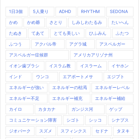
1日3個
5人乗り
ADHD
RHYTHM
SEDONA
かめ
かめ爺
さとり
しみしわたるみ
たいへん
たぬき
てあて
とても美しい
ひふみん
ふたつ
ふつう
アクバル帝
アグラ城
アスペルガー
アスペルガー症候群
アメリカアリゾナ州
イオン歯ブラシ
イスラム教
イスラーム
イヤホン
インド
ウンコ
エアポートメサ
エジプト
エネルギーが強い
エネルギーの枯渇
エネルギーレベル
エネルギー不足
エネルギー補充
エネルギー補給
カイロ
カタカナ
ガンジス河
ゲップ
コミュニケーション障害
シゴト
シッコ
シナプス
ジオパーク
スズメ
スフィンクス
セドナ
タヌキ