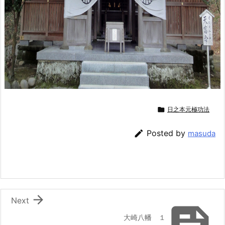

日之本元極功法

Posted by
masuda

Next

大崎八幡 １