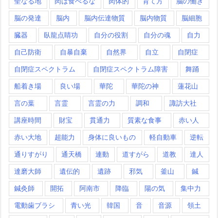
聖なる地
肉は食べるな
肉体的
育て方
脳の働き
脳の発達
脳内
脳内伝達物質
脳内物質
脳細胞
臓器
臥龍点睛功
自分の役割
自分の魂
自力
自己防衛
自暴自棄
自然界
自立
自閉症
自閉症スペクトラム
自閉症スペクトラム障害
舞踊
船着き場
良い場
華陀
華陀の神
蓮花山
言の葉
言霊
言霊の力
調和
諏訪大社
講座時間
財宝
貫通力
質素な食事
赤い人
赤い大地
超能力
身体に良いもの
軽自動車
逆転
通りすがり
通天橋
連動
道すがら
道教
達人
達磨大師
遺伝的
遺跡
邪気
釜山
鍼
鍼灸師
開拓
阿南市
降臨
陽の気
集中力
電動歯ブラシ
青い光
韓国
音
音源
領土