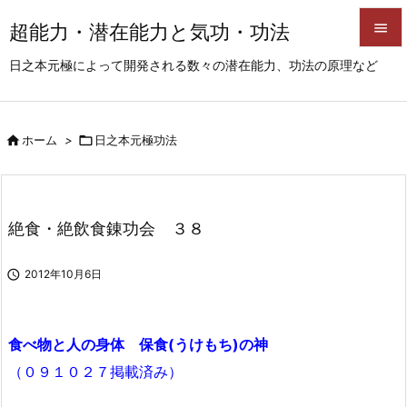
超能力・潜在能力と気功・功法


日之本元極によって開発される数々の潜在能力、功法の原理など
メニュ

サイド

ホーム
>

日之本元極功法

前へ

次へ
絶食・絶飲食錬功会 ３８

検索

2012年10月6日
食べ物と人の身体 保食(うけもち)の神
（０９１０２７掲載済み）