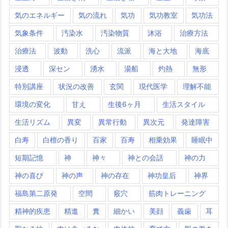
気のエネルギー
気の流れ
気功
気功教室
気功法
気象条件
汚染水
汚染物質
沐浴
治療方法
治療法
波動
洗心
流派
海と大地
海底
浸透
深セン
湧水
湯船
灼熱
無形
特別講座
状況の改善
玄関
現代医学
理解不能
環境の変化
甘え
生後6ヶ月
生活スタイル
生活リズム
異変
異常行動
異次元
発達障害
白寿
白檀の香り
百家
百寿
相乗効果
睡眠中
短期記憶
神
神々
神との会話
神の力
神の喜び
神の声
神の存在
神功皇后
神界
福島第二原発
空間
竅穴
筋肉トレーニング
精神的疾患
精進
糞
細かい
美顔
義歯
耳