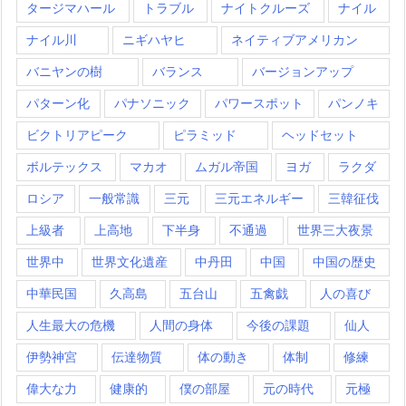
タージマハール
トラブル
ナイトクルーズ
ナイル
ナイル川
ニギハヤヒ
ネイティブアメリカン
バニヤンの樹
バランス
バージョンアップ
パターン化
パナソニック
パワースポット
パンノキ
ビクトリアピーク
ピラミッド
ヘッドセット
ボルテックス
マカオ
ムガル帝国
ヨガ
ラクダ
ロシア
一般常識
三元
三元エネルギー
三韓征伐
上級者
上高地
下半身
不通過
世界三大夜景
世界中
世界文化遺産
中丹田
中国
中国の歴史
中華民国
久高島
五台山
五禽戯
人の喜び
人生最大の危機
人間の身体
今後の課題
仙人
伊勢神宮
伝達物質
体の動き
体制
修練
偉大な力
健康的
僕の部屋
元の時代
元極