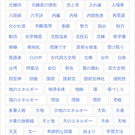
元極功
元極道の僧侶
光と音
入れ歯
入場券
八段錦
六字訣
内臓
内視
内部疾患
再受講
分かれ道
判断基準
創新
努力
励み
効力
動功
化学物質
北投温泉
北投石
北極
医学書
南極
単純化
危険です
原発を推進
受け取り
受講者
口の中
古代四大文明
古稀
台中
台南
台湾
呼吸法
命日
和合
唇の腫れ
四大文明
四至神
回復
国境
国府宮
国府宮神社
国民性
地のエネルギー
地球全体
地軸
場
場づくり
場のエネルギー
増強
増殖
増田
壱岐
多重人格
大地
大地のエネルギー
大気
大連
大量の放射線
天と地
天のエネルギー
天命
天地
天災
太一
奇跡的な回復
始まり
学習方法