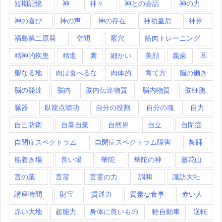
短期記憶
神
神々
神との会話
神の力
神の喜び
神の声
神の存在
神功皇后
神界
福島第二原発
空間
竅穴
筋肉トレーニング
精神的疾患
精進
糞
細かい
美顔
義歯
耳
聖なる地
肉は食べるな
肉体的
育て方
脳の働き
脳の発達
脳内
脳内伝達物質
脳内物質
脳細胞
臓器
臥龍点睛功
自分の役割
自分の魂
自力
自己防衛
自暴自棄
自然界
自立
自閉症
自閉症スペクトラム
自閉症スペクトラム障害
舞踊
船着き場
良い場
華陀
華陀の神
蓮花山
言の葉
言霊
言霊の力
調和
諏訪大社
講座時間
財宝
貫通力
質素な食事
赤い人
赤い大地
超能力
身体に良いもの
軽自動車
逆転