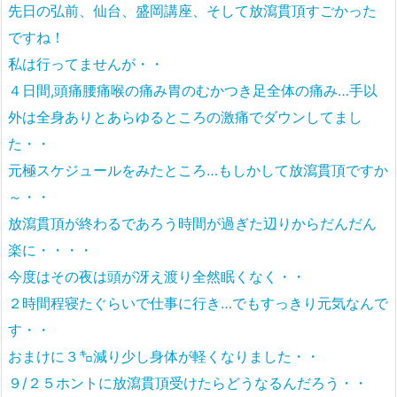
先日の弘前、仙台、盛岡講座、そして放瀉貫頂すごかった
ですね！
私は行ってませんが・・
４日間,頭痛腰痛喉の痛み胃のむかつき足全体の痛み…手以
外は全身ありとあらゆるところの激痛でダウンしてまし
た・・
元極スケジュールをみたところ…もしかして放瀉貫頂ですか
～・・
放瀉貫頂が終わるであろう時間が過ぎた辺りからだんだん
楽に・・・・
今度はその夜は頭が冴え渡り全然眠くなく・・
２時間程寝たぐらいで仕事に行き…でもすっきり元気なんで
す・・
おまけに３㌔減り少し身体が軽くなりました・・
９/２５ホントに放瀉貫頂受けたらどうなるんだろう・・