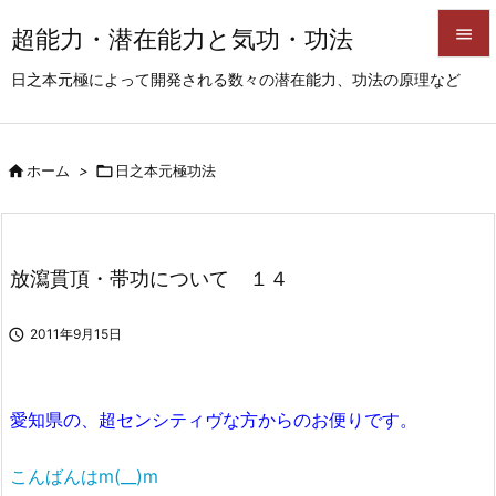
超能力・潜在能力と気功・功法


日之本元極によって開発される数々の潜在能力、功法の原理など
メニュ

サイド

ホーム
>

日之本元極功法

前へ

次へ
放瀉貫頂・帯功について １４

検索

2011年9月15日
愛知県の、超センシティヴな方からのお便りです。
こんばんはm(__)m