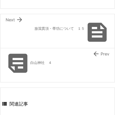

Next

放瀉貫頂・帯功について １５


Prev
白山神社 ４

関連記事