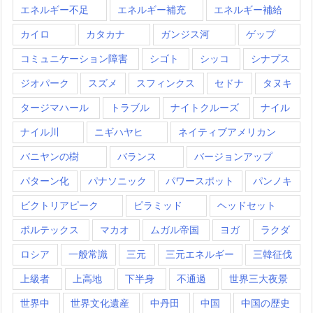
エネルギー不足
エネルギー補充
エネルギー補給
カイロ
カタカナ
ガンジス河
ゲップ
コミュニケーション障害
シゴト
シッコ
シナプス
ジオパーク
スズメ
スフィンクス
セドナ
タヌキ
タージマハール
トラブル
ナイトクルーズ
ナイル
ナイル川
ニギハヤヒ
ネイティブアメリカン
バニヤンの樹
バランス
バージョンアップ
パターン化
パナソニック
パワースポット
パンノキ
ビクトリアピーク
ピラミッド
ヘッドセット
ボルテックス
マカオ
ムガル帝国
ヨガ
ラクダ
ロシア
一般常識
三元
三元エネルギー
三韓征伐
上級者
上高地
下半身
不通過
世界三大夜景
世界中
世界文化遺産
中丹田
中国
中国の歴史