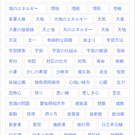
場のエネルギー
増強
増殖
増田
壱岐
多重人格
大地
大地のエネルギー
大気
大連
大量の放射線
天と地
天のエネルギー
天命
天地
天災
太一
奇跡的な回復
始まり
学習方法
学習障害
宇宙
宇宙の仕組み
宇宙の根源
宿命
寄付
寺院
対応の仕方
対馬
寿命
将棋
小暑
少しの希望
少林寺
屋久島
巫女
役割
徐福公園
徳島県阿南市
心強い味方
心眼
念力
恐怖心
悟り
悪い物
悪しき心
意念
意識の問題
愛知県稲沢市
感覚器
慧眼
成敗
振動
排泄
摂り方
改善策
放射能
政治家
新参者
新宮
施術者
旅行用
日之本元極
日月潭
日本と中国
明神池
易筋経
時間帯