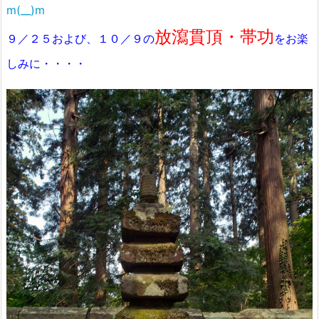
m(__)m
放瀉貫頂・帯功
９／２５および、１０／９の
をお楽
しみに・・・・