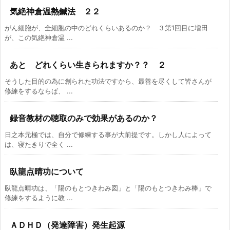
気絶神倉温熱鍼法 ２２
がん細胞が、全細胞の中のどれくらいあるのか？ ３第1回目に増田
が、この気絶神倉温 ...
あと どれくらい生きられますか？？ ２
そうした目的の為に創られた功法ですから、最善を尽くして皆さんが
修練をするならば、 ...
録音教材の聴取のみで効果があるのか？
日之本元極では、自分で修練する事が大前提です。しかし人によって
は、寝たきりで全く ...
臥龍点晴功について
臥龍点晴功は、「陽のもとつきわみ図」と「陽のもとつきわみ棒」で
修練をするように教 ...
ＡＤＨＤ（発達障害）発生起源