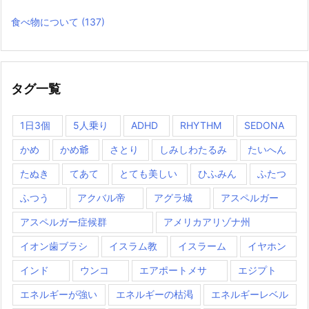
食べ物について
(137)
タグ一覧
1日3個
5人乗り
ADHD
RHYTHM
SEDONA
かめ
かめ爺
さとり
しみしわたるみ
たいへん
たぬき
てあて
とても美しい
ひふみん
ふたつ
ふつう
アクバル帝
アグラ城
アスペルガー
アスペルガー症候群
アメリカアリゾナ州
イオン歯ブラシ
イスラム教
イスラーム
イヤホン
インド
ウンコ
エアポートメサ
エジプト
エネルギーが強い
エネルギーの枯渇
エネルギーレベル