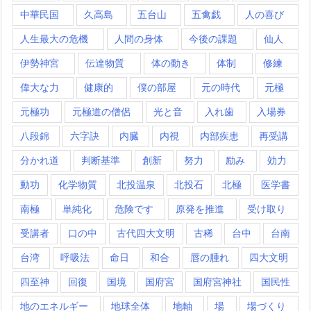
中華民国
久高島
五台山
五禽戯
人の喜び
人生最大の危機
人間の身体
今後の課題
仙人
伊勢神宮
伝達物質
体の動き
体制
修練
偉大な力
健康的
僕の部屋
元の時代
元極
元極功
元極道の僧侶
光と音
入れ歯
入場券
八段錦
六字訣
内臓
内視
内部疾患
再受講
分かれ道
判断基準
創新
努力
励み
効力
動功
化学物質
北投温泉
北投石
北極
医学書
南極
単純化
危険です
原発を推進
受け取り
受講者
口の中
古代四大文明
古稀
台中
台南
台湾
呼吸法
命日
和合
唇の腫れ
四大文明
四至神
回復
国境
国府宮
国府宮神社
国民性
地のエネルギー
地球全体
地軸
場
場づくり