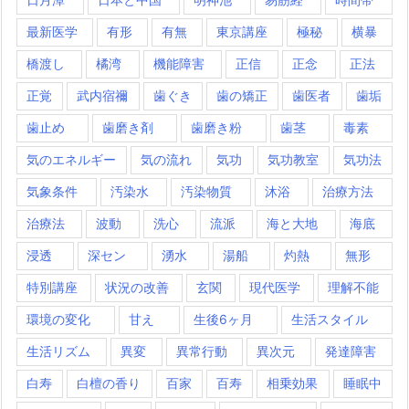
最新医学
有形
有無
東京講座
極秘
横暴
橋渡し
橘湾
機能障害
正信
正念
正法
正覚
武内宿禰
歯ぐき
歯の矯正
歯医者
歯垢
歯止め
歯磨き剤
歯磨き粉
歯茎
毒素
気のエネルギー
気の流れ
気功
気功教室
気功法
気象条件
汚染水
汚染物質
沐浴
治療方法
治療法
波動
洗心
流派
海と大地
海底
浸透
深セン
湧水
湯船
灼熱
無形
特別講座
状況の改善
玄関
現代医学
理解不能
環境の変化
甘え
生後6ヶ月
生活スタイル
生活リズム
異変
異常行動
異次元
発達障害
白寿
白檀の香り
百家
百寿
相乗効果
睡眠中