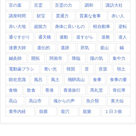
言の葉
言霊
言霊の力
調和
諏訪大社
講座時間
財宝
貫通力
質素な食事
赤い人
赤い大地
超能力
身体に良いもの
軽自動車
逆転
通りすがり
通天橋
連動
道すがら
道教
達人
達磨大師
遺伝的
遺跡
邪気
釜山
鍼
鍼灸師
開拓
阿南市
降臨
陽の気
集中力
電動歯ブラシ
青い光
韓国
音
音源
領土
顕在意識
風呂
風土
飛騨高山
食事
食事の量
食物
飲食
香港
香港旅行
馬礼堂
骨伝導
高山
高山市
魂からの声
魚介類
黄大仙
黄帝内経
鼓膜
龍穴
龍脈
１日３個