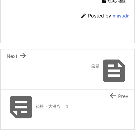

功法と修練

Posted by
masuda

Next

風景


Prev
箱根・大涌谷 １