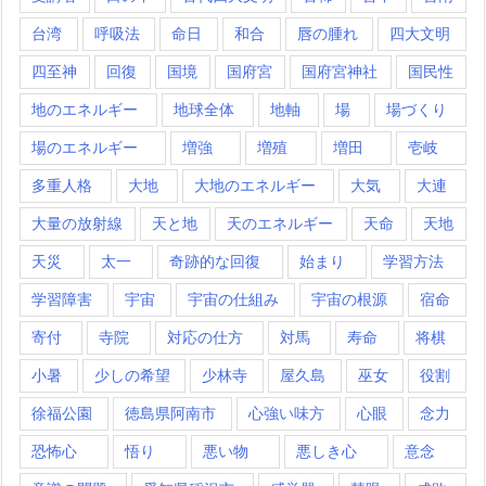
台湾
呼吸法
命日
和合
唇の腫れ
四大文明
四至神
回復
国境
国府宮
国府宮神社
国民性
地のエネルギー
地球全体
地軸
場
場づくり
場のエネルギー
増強
増殖
増田
壱岐
多重人格
大地
大地のエネルギー
大気
大連
大量の放射線
天と地
天のエネルギー
天命
天地
天災
太一
奇跡的な回復
始まり
学習方法
学習障害
宇宙
宇宙の仕組み
宇宙の根源
宿命
寄付
寺院
対応の仕方
対馬
寿命
将棋
小暑
少しの希望
少林寺
屋久島
巫女
役割
徐福公園
徳島県阿南市
心強い味方
心眼
念力
恐怖心
悟り
悪い物
悪しき心
意念