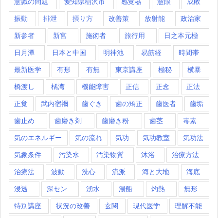
意識の問題
愛知県稲沢市
感覚器
慧眼
成敗
振動
排泄
摂り方
改善策
放射能
政治家
新参者
新宮
施術者
旅行用
日之本元極
日月潭
日本と中国
明神池
易筋経
時間帯
最新医学
有形
有無
東京講座
極秘
横暴
橋渡し
橘湾
機能障害
正信
正念
正法
正覚
武内宿禰
歯ぐき
歯の矯正
歯医者
歯垢
歯止め
歯磨き剤
歯磨き粉
歯茎
毒素
気のエネルギー
気の流れ
気功
気功教室
気功法
気象条件
汚染水
汚染物質
沐浴
治療方法
治療法
波動
洗心
流派
海と大地
海底
浸透
深セン
湧水
湯船
灼熱
無形
特別講座
状況の改善
玄関
現代医学
理解不能