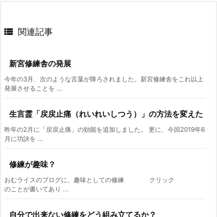

関連記事
新宮修練舎の発展
今年の3月、次のような言葉が降ろされました。新宮修練舎をこれ以上
発展させることを ...
生言霊「戻戻止痛（れいれいしつう）」の方法を変えた
昨年の2月に「戻戻止痛」の効能を追加しました。 更に、今回2019年6
月に功訣を ...
修練が趣味？
おむライスのブログに、趣味としての修練 クリック
のことが書いてあり ...
自分で出来ない修練をどう組み立てるか？