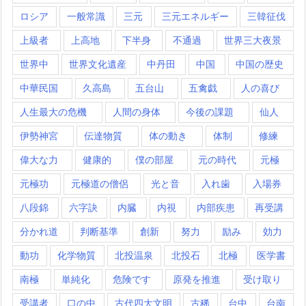
ロシア
一般常識
三元
三元エネルギー
三韓征伐
上級者
上高地
下半身
不通過
世界三大夜景
世界中
世界文化遺産
中丹田
中国
中国の歴史
中華民国
久高島
五台山
五禽戯
人の喜び
人生最大の危機
人間の身体
今後の課題
仙人
伊勢神宮
伝達物質
体の動き
体制
修練
偉大な力
健康的
僕の部屋
元の時代
元極
元極功
元極道の僧侶
光と音
入れ歯
入場券
八段錦
六字訣
内臓
内視
内部疾患
再受講
分かれ道
判断基準
創新
努力
励み
効力
動功
化学物質
北投温泉
北投石
北極
医学書
南極
単純化
危険です
原発を推進
受け取り
受講者
口の中
古代四大文明
古稀
台中
台南