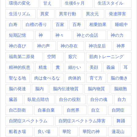
環境の変化
甘え
生後6ヶ月
生活スタイル
生活リズム
異変
異常行動
異次元
発達障害
白寿
白檀の香り
百家
百寿
相乗効果
睡眠中
短期記憶
神
神々
神との会話
神の力
神の喜び
神の声
神の存在
神功皇后
神界
福島第二原発
空間
竅穴
筋肉トレーニング
精神的疾患
精進
糞
細かい
美顔
義歯
耳
聖なる地
肉は食べるな
肉体的
育て方
脳の働き
脳の発達
脳内
脳内伝達物質
脳内物質
脳細胞
臓器
臥龍点睛功
自分の役割
自分の魂
自力
自己防衛
自暴自棄
自然界
自立
自閉症
自閉症スペクトラム
自閉症スペクトラム障害
舞踊
船着き場
良い場
華陀
華陀の神
蓮花山