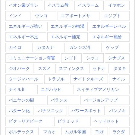
イオン歯ブラシ
イスラム教
イスラーム
イヤホン
インド
ウンコ
エアポートメサ
エジプト
エネルギーが強い
エネルギーの枯渇
エネルギーレベル
エネルギー不足
エネルギー補充
エネルギー補給
カイロ
カタカナ
ガンジス河
ゲップ
コミュニケーション障害
シゴト
シッコ
シナプス
ジオパーク
スズメ
スフィンクス
セドナ
タヌキ
タージマハール
トラブル
ナイトクルーズ
ナイル
ナイル川
ニギハヤヒ
ネイティブアメリカン
バニヤンの樹
バランス
バージョンアップ
パターン化
パナソニック
パワースポット
パンノキ
ビクトリアピーク
ピラミッド
ヘッドセット
ボルテックス
マカオ
ムガル帝国
ヨガ
ラクダ