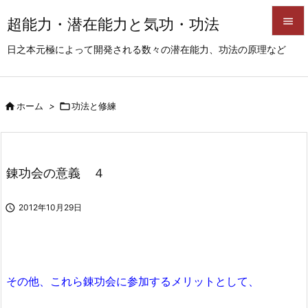
超能力・潜在能力と気功・功法


日之本元極によって開発される数々の潜在能力、功法の原理など
メニュ

サイド

ホーム
>

功法と修練

前へ

次へ
錬功会の意義 ４

検索

2012年10月29日
その他、これら錬功会に参加するメリットとして、