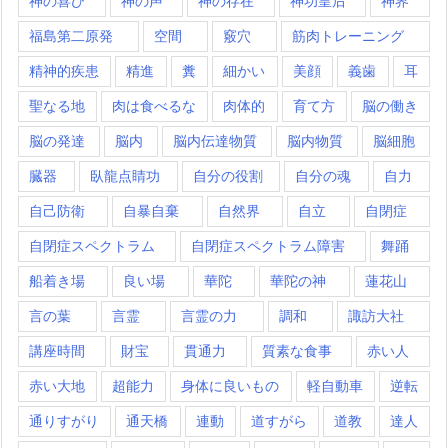
神の喜び
神の声
神の存在
神功皇后
神界
福島第二原発
空間
竅穴
筋肉トレーニング
精神的疾患
精進
糞
細かい
美顔
義歯
耳
聖なる地
肉は食べるな
肉体的
育て方
脳の働き
脳の発達
脳内
脳内伝達物質
脳内物質
脳細胞
臓器
臥龍点睛功
自分の役割
自分の魂
自力
自己防衛
自暴自棄
自然界
自立
自閉症
自閉症スペクトラム
自閉症スペクトラム障害
舞踊
船着き場
良い場
華陀
華陀の神
蓮花山
言の葉
言霊
言霊の力
調和
諏訪大社
講座時間
財宝
貫通力
質素な食事
赤い人
赤い大地
超能力
身体に良いもの
軽自動車
逆転
通りすがり
通天橋
連動
道すがら
道教
達人