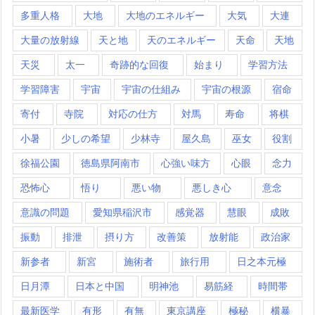
多重人格
大地
大地のエネルギー
大気
大連
大量の放射線
天と地
天のエネルギー
天命
天地
天災
太一
奇跡的な回復
始まり
学習方法
学習障害
宇宙
宇宙の仕組み
宇宙の根源
宿命
寄付
寺院
対応の仕方
対馬
寿命
将棋
小暑
少しの希望
少林寺
屋久島
巫女
役割
徐福公園
徳島県阿南市
心強い味方
心眼
念力
恐怖心
悟り
悪い物
悪しき心
意念
意識の問題
愛知県稲沢市
感覚器
慧眼
成敗
振動
排泄
摂り方
改善策
放射能
政治家
新参者
新宮
施術者
旅行用
日之本元極
日月潭
日本と中国
明神池
易筋経
時間帯
最新医学
有形
有無
東京講座
極秘
横暴