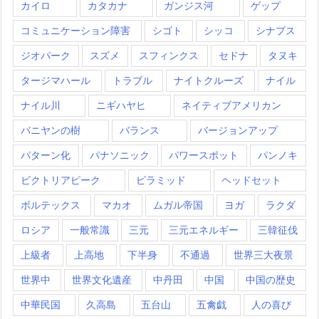
カイロ
カタカナ
ガンジス河
ゲップ
コミュニケーション障害
シゴト
シッコ
シナプス
ジオパーク
スズメ
スフィンクス
セドナ
タヌキ
タージマハール
トラブル
ナイトクルーズ
ナイル
ナイル川
ニギハヤヒ
ネイティブアメリカン
バニヤンの樹
バランス
バージョンアップ
パターン化
パナソニック
パワースポット
パンノキ
ビクトリアピーク
ピラミッド
ヘッドセット
ボルテックス
マカオ
ムガル帝国
ヨガ
ラクダ
ロシア
一般常識
三元
三元エネルギー
三韓征伐
上級者
上高地
下半身
不通過
世界三大夜景
世界中
世界文化遺産
中丹田
中国
中国の歴史
中華民国
久高島
五台山
五禽戯
人の喜び