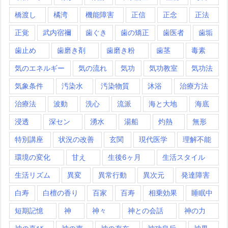
橋渡し
橘湾
機能障害
正信
正念
正法
正覚
武内宿禰
歯ぐき
歯の矯正
歯医者
歯垢
歯止め
歯磨き剤
歯磨き粉
歯茎
毒素
気のエネルギー
気の流れ
気功
気功教室
気功法
気象条件
汚染水
汚染物質
沐浴
治療方法
治療法
波動
洗心
流派
海と大地
海底
浸透
深セン
湧水
湯船
灼熱
無形
特別講座
状況の改善
玄関
現代医学
理解不能
環境の変化
甘え
生後6ヶ月
生活スタイル
生活リズム
異変
異常行動
異次元
発達障害
白寿
白檀の香り
百家
百寿
相乗効果
睡眠中
短期記憶
神
神々
神との会話
神の力