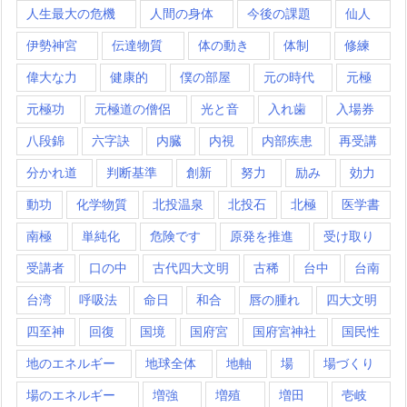
人生最大の危機
人間の身体
今後の課題
仙人
伊勢神宮
伝達物質
体の動き
体制
修練
偉大な力
健康的
僕の部屋
元の時代
元極
元極功
元極道の僧侶
光と音
入れ歯
入場券
八段錦
六字訣
内臓
内視
内部疾患
再受講
分かれ道
判断基準
創新
努力
励み
効力
動功
化学物質
北投温泉
北投石
北極
医学書
南極
単純化
危険です
原発を推進
受け取り
受講者
口の中
古代四大文明
古稀
台中
台南
台湾
呼吸法
命日
和合
唇の腫れ
四大文明
四至神
回復
国境
国府宮
国府宮神社
国民性
地のエネルギー
地球全体
地軸
場
場づくり
場のエネルギー
増強
増殖
増田
壱岐