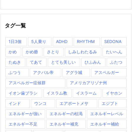
タグ一覧
1日3個
5人乗り
ADHD
RHYTHM
SEDONA
かめ
かめ爺
さとり
しみしわたるみ
たいへん
たぬき
てあて
とても美しい
ひふみん
ふたつ
ふつう
アクバル帝
アグラ城
アスペルガー
アスペルガー症候群
アメリカアリゾナ州
イオン歯ブラシ
イスラム教
イスラーム
イヤホン
インド
ウンコ
エアポートメサ
エジプト
エネルギーが強い
エネルギーの枯渇
エネルギーレベル
エネルギー不足
エネルギー補充
エネルギー補給