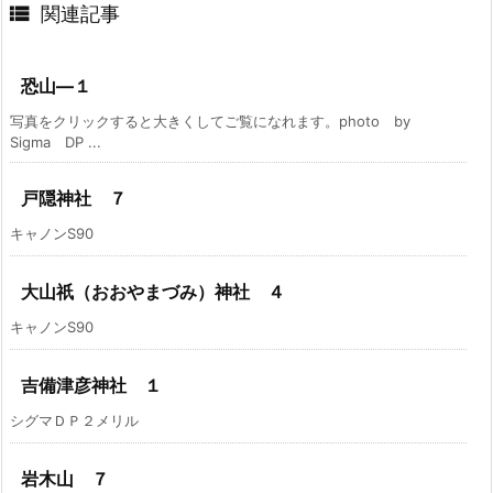

関連記事
恐山―１
写真をクリックすると大きくしてご覧になれます。photo by
Sigma DP ...
戸隠神社 ７
キャノンS90
大山祇（おおやまづみ）神社 ４
キャノンS90
吉備津彦神社 １
シグマＤＰ２メリル
岩木山 ７