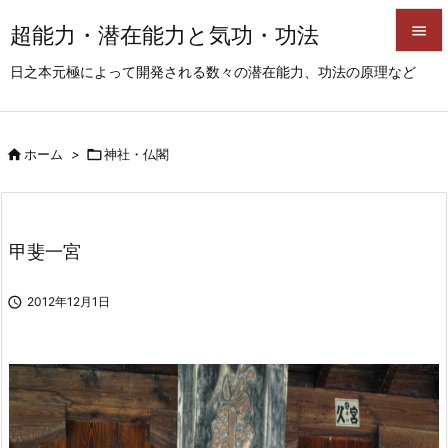
超能力・潜在能力と気功・功法


日之本元極によって開発される数々の潜在能力、功法の原理など
メニュ

サイド

ホーム
>

神社・仏閣

前へ

次へ
甲斐一宮

検索

2012年12月1日