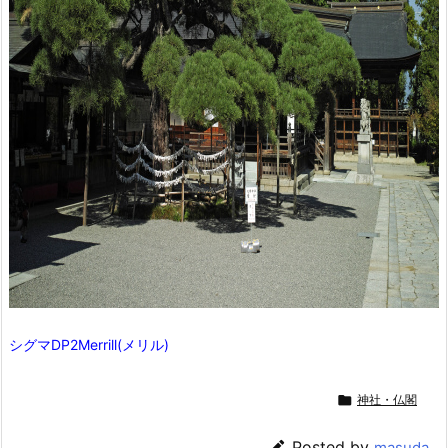
シグマDP2Merrill(メリル)

神社・仏閣

Posted by
masuda