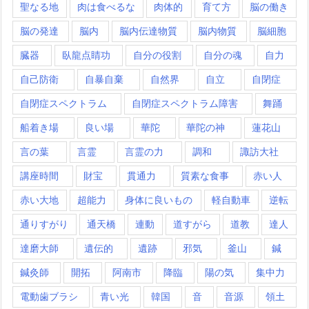
聖なる地
肉は食べるな
肉体的
育て方
脳の働き
脳の発達
脳内
脳内伝達物質
脳内物質
脳細胞
臓器
臥龍点睛功
自分の役割
自分の魂
自力
自己防衛
自暴自棄
自然界
自立
自閉症
自閉症スペクトラム
自閉症スペクトラム障害
舞踊
船着き場
良い場
華陀
華陀の神
蓮花山
言の葉
言霊
言霊の力
調和
諏訪大社
講座時間
財宝
貫通力
質素な食事
赤い人
赤い大地
超能力
身体に良いもの
軽自動車
逆転
通りすがり
通天橋
連動
道すがら
道教
達人
達磨大師
遺伝的
遺跡
邪気
釜山
鍼
鍼灸師
開拓
阿南市
降臨
陽の気
集中力
電動歯ブラシ
青い光
韓国
音
音源
領土