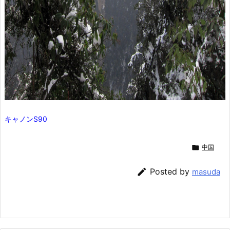
キャノンS90

中国

Posted by
masuda