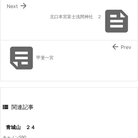

Next

北口本宮富士浅間神社 ２


Prev
甲斐一宮

関連記事
青城山 ２４
キャノンS90