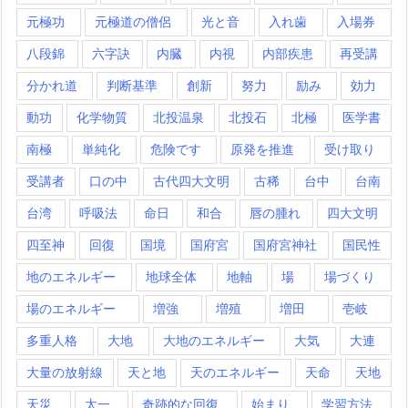
元極功
元極道の僧侶
光と音
入れ歯
入場券
八段錦
六字訣
内臓
内視
内部疾患
再受講
分かれ道
判断基準
創新
努力
励み
効力
動功
化学物質
北投温泉
北投石
北極
医学書
南極
単純化
危険です
原発を推進
受け取り
受講者
口の中
古代四大文明
古稀
台中
台南
台湾
呼吸法
命日
和合
唇の腫れ
四大文明
四至神
回復
国境
国府宮
国府宮神社
国民性
地のエネルギー
地球全体
地軸
場
場づくり
場のエネルギー
増強
増殖
増田
壱岐
多重人格
大地
大地のエネルギー
大気
大連
大量の放射線
天と地
天のエネルギー
天命
天地
天災
太一
奇跡的な回復
始まり
学習方法