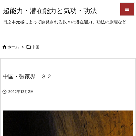
超能力・潜在能力と気功・功法


日之本元極によって開発される数々の潜在能力、功法の原理など
メニュ

サイド

ホーム
>

中国

前へ

次へ
中国・張家界 ３２

検索

2012年12月2日