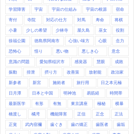
学習障害
宇宙
宇宙の仕組み
宇宙の根源
宿命
寄付
寺院
対応の仕方
対馬
寿命
将棋
小暑
少しの希望
少林寺
屋久島
巫女
役割
徐福公園
徳島県阿南市
心強い味方
心眼
念力
恐怖心
悟り
悪い物
悪しき心
意念
意識の問題
愛知県稲沢市
感覚器
慧眼
成敗
振動
排泄
摂り方
改善策
放射能
政治家
新参者
新宮
施術者
旅行用
日之本元極
日月潭
日本と中国
明神池
易筋経
時間帯
最新医学
有形
有無
東京講座
極秘
横暴
橋渡し
橘湾
機能障害
正信
正念
正法
正覚
武内宿禰
歯ぐき
歯の矯正
歯医者
歯垢