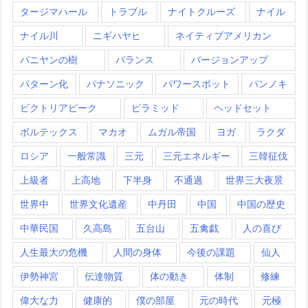
タージマハール
トラブル
ナイトクルーズ
ナイル
ナイル川
ニギハヤヒ
ネイティブアメリカン
バニヤンの樹
バランス
バージョンアップ
パターン化
パナソニック
パワースポット
パンノキ
ビクトリアピーク
ピラミッド
ヘッドセット
ボルテックス
マカオ
ムガル帝国
ヨガ
ラクダ
ロシア
一般常識
三元
三元エネルギー
三韓征伐
上級者
上高地
下半身
不通過
世界三大夜景
世界中
世界文化遺産
中丹田
中国
中国の歴史
中華民国
久高島
五台山
五禽戯
人の喜び
人生最大の危機
人間の身体
今後の課題
仙人
伊勢神宮
伝達物質
体の動き
体制
修練
偉大な力
健康的
僕の部屋
元の時代
元極