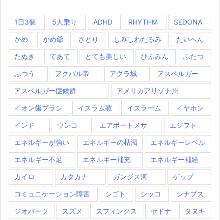
1日3個
5人乗り
ADHD
RHYTHM
SEDONA
かめ
かめ爺
さとり
しみしわたるみ
たいへん
たぬき
てあて
とても美しい
ひふみん
ふたつ
ふつう
アクバル帝
アグラ城
アスペルガー
アスペルガー症候群
アメリカアリゾナ州
イオン歯ブラシ
イスラム教
イスラーム
イヤホン
インド
ウンコ
エアポートメサ
エジプト
エネルギーが強い
エネルギーの枯渇
エネルギーレベル
エネルギー不足
エネルギー補充
エネルギー補給
カイロ
カタカナ
ガンジス河
ゲップ
コミュニケーション障害
シゴト
シッコ
シナプス
ジオパーク
スズメ
スフィンクス
セドナ
タヌキ