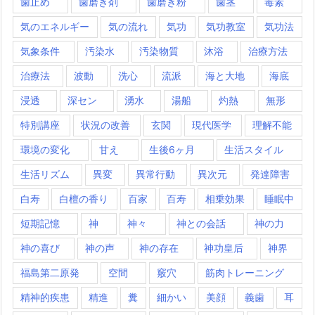
歯止め
歯磨き剤
歯磨き粉
歯茎
毒素
気のエネルギー
気の流れ
気功
気功教室
気功法
気象条件
汚染水
汚染物質
沐浴
治療方法
治療法
波動
洗心
流派
海と大地
海底
浸透
深セン
湧水
湯船
灼熱
無形
特別講座
状況の改善
玄関
現代医学
理解不能
環境の変化
甘え
生後6ヶ月
生活スタイル
生活リズム
異変
異常行動
異次元
発達障害
白寿
白檀の香り
百家
百寿
相乗効果
睡眠中
短期記憶
神
神々
神との会話
神の力
神の喜び
神の声
神の存在
神功皇后
神界
福島第二原発
空間
竅穴
筋肉トレーニング
精神的疾患
精進
糞
細かい
美顔
義歯
耳