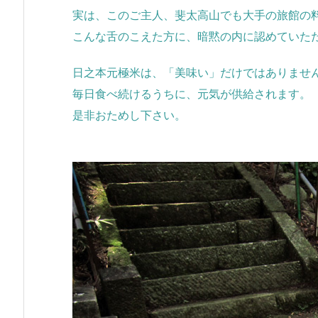
実は、このご主人、斐太高山でも大手の旅館の
こんな舌のこえた方に、暗黙の内に認めていた
日之本元極米は、「美味い」だけではありませ
毎日食べ続けるうちに、元気が供給されます。
是非おためし下さい。