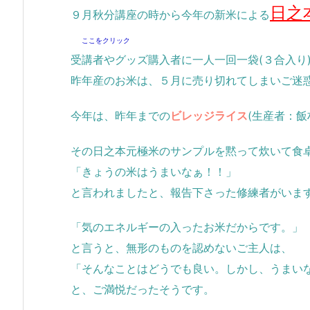
日之
９月秋分講座の時から今年の新米による
ここをクリック
受講者やグッズ購入者に一人一回一袋(３合入り
昨年産のお米は、５月に売り切れてしまいご迷
今年は、昨年までの
ビレッジライス
(生産者：飯
その日之本元極米のサンプルを黙って炊いて食
「きょうの米はうまいなぁ！！」
と言われましたと、報告下さった修練者がいま
「気のエネルギーの入ったお米だからです。」
と言うと、無形のものを認めないご主人は、
「そんなことはどうでも良い。しかし、うまい
と、ご満悦だったそうです。