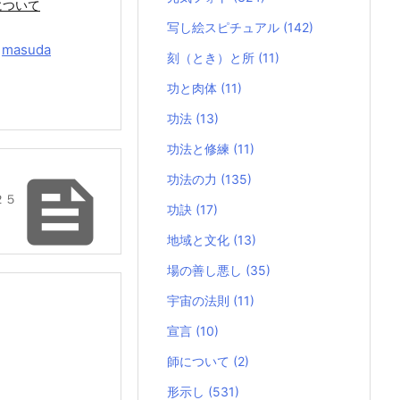
について
写し絵スピチュアル
(142)
y
masuda
刻（とき）と所
(11)
功と肉体
(11)
功法
(13)
功法と修練
(11)

功法の力
(135)
２５
功訣
(17)
地域と文化
(13)
場の善し悪し
(35)
宇宙の法則
(11)
宣言
(10)
師について
(2)
形示し
(531)