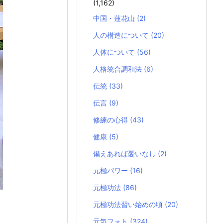
(1,162)
中国・蓮花山
(2)
人の構造について
(20)
人体について
(56)
人格統合調和法
(6)
伝統
(33)
伝言
(9)
修練の心得
(43)
健康
(5)
備えあれば憂いなし
(2)
元極パワー
(16)
元極功法
(86)
元極功法習い始めの頃
(20)
元気フォト
(324)