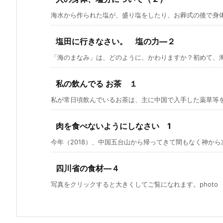
海水から作られた塩が、盛り塩をしたり、お葬式の後で身体を
塩田に行きなさい。 塩の力―２
「海のまなみ」は、どのように、かわりますか？初めて、海の
私の飲んでる お茶 １
私が常日頃飲んでいるお茶は、主に中国で入手した薬草等をブ
肉を食べないようにしなさい 1
今年（2018）、中国五台山から帰ってきて間もなく神から次
四川省の食材―４
写真をクリックすると大きくしてご覧になれます。photo by C