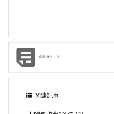

旭川神社 ３

関連記事
人の身体、塩分について（２）