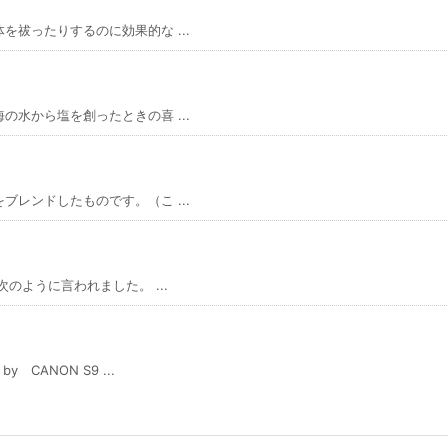
祓ったりするのに効果的な ...
水から塩を創ったときの喜 ...
レンドしたものです。（こ ...
のように言われました。 ...
ANON S9 ...