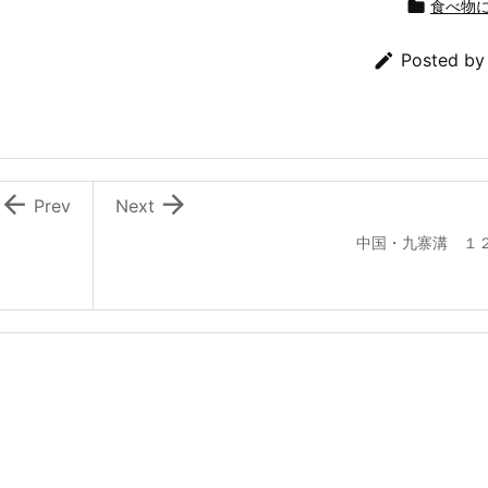

食べ物

Posted b


Prev
Next
中国・九寨溝 １