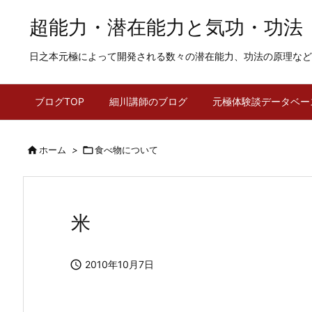
超能力・潜在能力と気功・功法
日之本元極によって開発される数々の潜在能力、功法の原理など
ブログTOP
細川講師のブログ
元極体験談データベー

ホーム
>

食べ物について
米

2010年10月7日