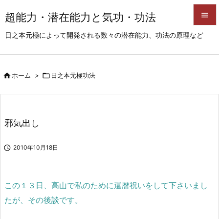
超能力・潜在能力と気功・功法


日之本元極によって開発される数々の潜在能力、功法の原理など
メニュ

サイド

ホーム
>

日之本元極功法

前へ

次へ
邪気出し

検索

2010年10月18日
この１３日、高山で私のために還暦祝いをして下さいまし
たが、その後談です。