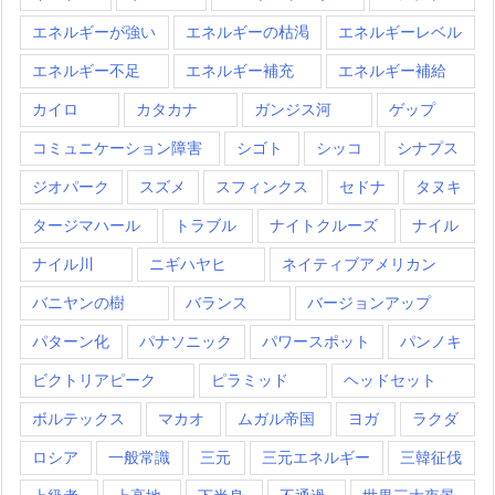
エネルギーが強い
エネルギーの枯渇
エネルギーレベル
エネルギー不足
エネルギー補充
エネルギー補給
カイロ
カタカナ
ガンジス河
ゲップ
コミュニケーション障害
シゴト
シッコ
シナプス
ジオパーク
スズメ
スフィンクス
セドナ
タヌキ
タージマハール
トラブル
ナイトクルーズ
ナイル
ナイル川
ニギハヤヒ
ネイティブアメリカン
バニヤンの樹
バランス
バージョンアップ
パターン化
パナソニック
パワースポット
パンノキ
ビクトリアピーク
ピラミッド
ヘッドセット
ボルテックス
マカオ
ムガル帝国
ヨガ
ラクダ
ロシア
一般常識
三元
三元エネルギー
三韓征伐