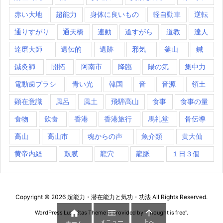
赤い大地
超能力
身体に良いもの
軽自動車
逆転
通りすがり
通天橋
連動
道すがら
道教
達人
達磨大師
遺伝的
遺跡
邪気
釜山
鍼
鍼灸師
開拓
阿南市
降臨
陽の気
集中力
電動歯ブラシ
青い光
韓国
音
音源
領土
顕在意識
風呂
風土
飛騨高山
食事
食事の量
食物
飲食
香港
香港旅行
馬礼堂
骨伝導
高山
高山市
魂からの声
魚介類
黄大仙
黄帝内経
鼓膜
龍穴
龍脈
１日３個
Copyright ©
2026
超能力・潜在能力と気功・功法
All Rights Reserved.



WordPress Luxeritas Theme is provided by "
Thought is free
".
メニュー
上へ
ホーム