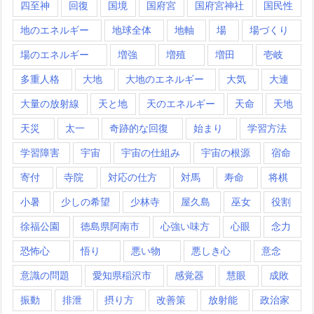
四至神
回復
国境
国府宮
国府宮神社
国民性
地のエネルギー
地球全体
地軸
場
場づくり
場のエネルギー
増強
増殖
増田
壱岐
多重人格
大地
大地のエネルギー
大気
大連
大量の放射線
天と地
天のエネルギー
天命
天地
天災
太一
奇跡的な回復
始まり
学習方法
学習障害
宇宙
宇宙の仕組み
宇宙の根源
宿命
寄付
寺院
対応の仕方
対馬
寿命
将棋
小暑
少しの希望
少林寺
屋久島
巫女
役割
徐福公園
徳島県阿南市
心強い味方
心眼
念力
恐怖心
悟り
悪い物
悪しき心
意念
意識の問題
愛知県稲沢市
感覚器
慧眼
成敗
振動
排泄
摂り方
改善策
放射能
政治家