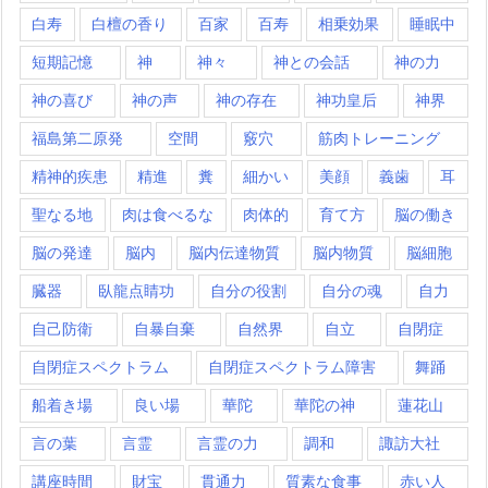
白寿
白檀の香り
百家
百寿
相乗効果
睡眠中
短期記憶
神
神々
神との会話
神の力
神の喜び
神の声
神の存在
神功皇后
神界
福島第二原発
空間
竅穴
筋肉トレーニング
精神的疾患
精進
糞
細かい
美顔
義歯
耳
聖なる地
肉は食べるな
肉体的
育て方
脳の働き
脳の発達
脳内
脳内伝達物質
脳内物質
脳細胞
臓器
臥龍点睛功
自分の役割
自分の魂
自力
自己防衛
自暴自棄
自然界
自立
自閉症
自閉症スペクトラム
自閉症スペクトラム障害
舞踊
船着き場
良い場
華陀
華陀の神
蓮花山
言の葉
言霊
言霊の力
調和
諏訪大社
講座時間
財宝
貫通力
質素な食事
赤い人