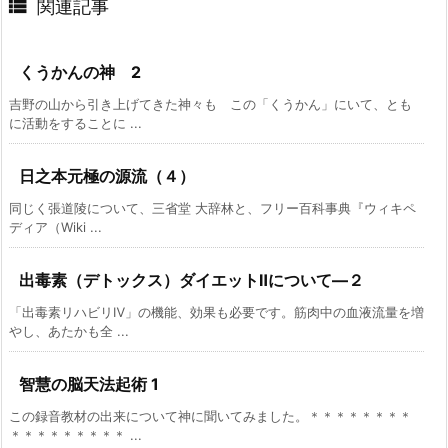

関連記事
くうかんの神 2
吉野の山から引き上げてきた神々も この「くうかん」にいて、とも
に活動をすることに ...
日之本元極の源流（４）
同じく張道陵について、三省堂 大辞林と、フリー百科事典『ウィキペ
ディア（Wiki ...
出毒素（デトックス）ダイエットⅡについて―２
「出毒素リハビリⅣ」の機能、効果も必要です。筋肉中の血液流量を増
やし、あたかも全 ...
智慧の脳天法起術 1
この録音教材の出来について神に聞いてみました。＊＊＊＊＊＊＊＊
＊＊＊＊＊＊＊＊＊ ...