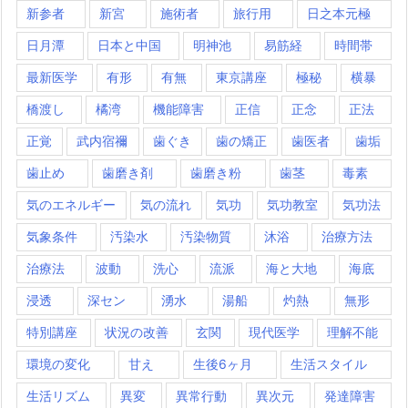
新参者
新宮
施術者
旅行用
日之本元極
日月潭
日本と中国
明神池
易筋経
時間帯
最新医学
有形
有無
東京講座
極秘
横暴
橋渡し
橘湾
機能障害
正信
正念
正法
正覚
武内宿禰
歯ぐき
歯の矯正
歯医者
歯垢
歯止め
歯磨き剤
歯磨き粉
歯茎
毒素
気のエネルギー
気の流れ
気功
気功教室
気功法
気象条件
汚染水
汚染物質
沐浴
治療方法
治療法
波動
洗心
流派
海と大地
海底
浸透
深セン
湧水
湯船
灼熱
無形
特別講座
状況の改善
玄関
現代医学
理解不能
環境の変化
甘え
生後6ヶ月
生活スタイル
生活リズム
異変
異常行動
異次元
発達障害