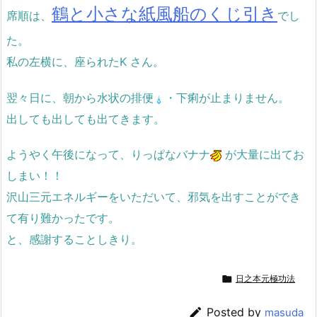
鶴と小さな紙風船のくじ引き
席順は、
でし
た。
私の左横に、座られたK さん。
翌々日に、朝から水状の排便
・下痢が止まりません。
出しても出しても出てきます。
ようやく午後になって、りっぱなバナナ
が大量に出てお
しまい！！
沢山三元エネルギーをいただいて、邪気を出すことができ
て有り難かったです。
と、感謝することしきり。

日之本元極功法

Posted by
masuda