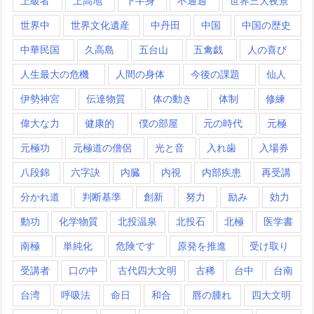
上級者
上高地
下半身
不通過
世界三大夜景
世界中
世界文化遺産
中丹田
中国
中国の歴史
中華民国
久高島
五台山
五禽戯
人の喜び
人生最大の危機
人間の身体
今後の課題
仙人
伊勢神宮
伝達物質
体の動き
体制
修練
偉大な力
健康的
僕の部屋
元の時代
元極
元極功
元極道の僧侶
光と音
入れ歯
入場券
八段錦
六字訣
内臓
内視
内部疾患
再受講
分かれ道
判断基準
創新
努力
励み
効力
動功
化学物質
北投温泉
北投石
北極
医学書
南極
単純化
危険です
原発を推進
受け取り
受講者
口の中
古代四大文明
古稀
台中
台南
台湾
呼吸法
命日
和合
唇の腫れ
四大文明