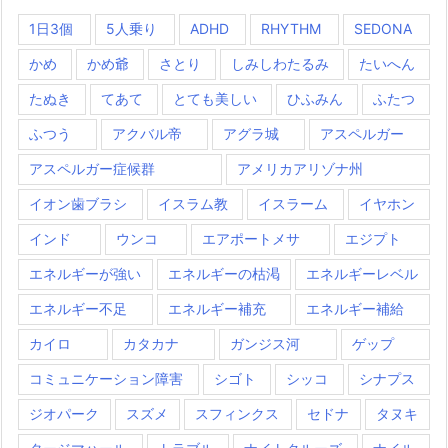
1日3個
5人乗り
ADHD
RHYTHM
SEDONA
かめ
かめ爺
さとり
しみしわたるみ
たいへん
たぬき
てあて
とても美しい
ひふみん
ふたつ
ふつう
アクバル帝
アグラ城
アスペルガー
アスペルガー症候群
アメリカアリゾナ州
イオン歯ブラシ
イスラム教
イスラーム
イヤホン
インド
ウンコ
エアポートメサ
エジプト
エネルギーが強い
エネルギーの枯渇
エネルギーレベル
エネルギー不足
エネルギー補充
エネルギー補給
カイロ
カタカナ
ガンジス河
ゲップ
コミュニケーション障害
シゴト
シッコ
シナプス
ジオパーク
スズメ
スフィンクス
セドナ
タヌキ