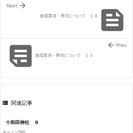

Next

放瀉貫頂・帯功について １４


Prev
放瀉貫頂・帯功について １３

関連記事
十和田神社 ８
キャノンS90