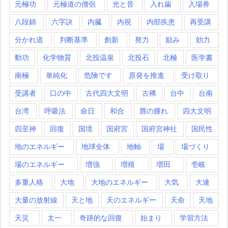
元極功
元極道の僧侶
光と音
入れ歯
入場券
八段錦
六字訣
内臓
内視
内部疾患
再受講
分かれ道
判断基準
創新
努力
励み
効力
動功
化学物質
北投温泉
北投石
北極
医学書
南極
単純化
危険です
原発を推進
受け取り
受講者
口の中
古代四大文明
古稀
台中
台南
台湾
呼吸法
命日
和合
唇の腫れ
四大文明
四至神
回復
国境
国府宮
国府宮神社
国民性
地のエネルギー
地球全体
地軸
場
場づくり
場のエネルギー
増強
増殖
増田
壱岐
多重人格
大地
大地のエネルギー
大気
大連
大量の放射線
天と地
天のエネルギー
天命
天地
天災
太一
奇跡的な回復
始まり
学習方法