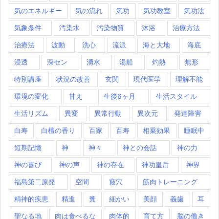
気のエネルギー
気の流れ
気功
気功教室
気功法
気象条件
汚染水
汚染物質
沐浴
治療方法
治療法
波動
洗心
流派
海と大地
海底
浸透
深セン
湧水
湯船
灼熱
無形
特別講座
状況の改善
玄関
現代医学
理解不能
環境の変化
甘え
生後6ヶ月
生活スタイル
生活リズム
異変
異常行動
異次元
発達障害
白寿
白檀の香り
百家
百寿
相乗効果
睡眠中
短期記憶
神
神々
神との会話
神の力
神の喜び
神の声
神の存在
神功皇后
神界
福島第二原発
空間
竅穴
筋肉トレーニング
精神的疾患
精進
糞
細かい
美顔
義歯
耳
聖なる地
肉は食べるな
肉体的
育て方
脳の働き