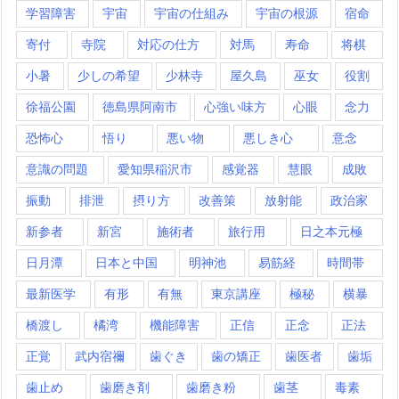
学習障害
宇宙
宇宙の仕組み
宇宙の根源
宿命
寄付
寺院
対応の仕方
対馬
寿命
将棋
小暑
少しの希望
少林寺
屋久島
巫女
役割
徐福公園
徳島県阿南市
心強い味方
心眼
念力
恐怖心
悟り
悪い物
悪しき心
意念
意識の問題
愛知県稲沢市
感覚器
慧眼
成敗
振動
排泄
摂り方
改善策
放射能
政治家
新参者
新宮
施術者
旅行用
日之本元極
日月潭
日本と中国
明神池
易筋経
時間帯
最新医学
有形
有無
東京講座
極秘
横暴
橋渡し
橘湾
機能障害
正信
正念
正法
正覚
武内宿禰
歯ぐき
歯の矯正
歯医者
歯垢
歯止め
歯磨き剤
歯磨き粉
歯茎
毒素