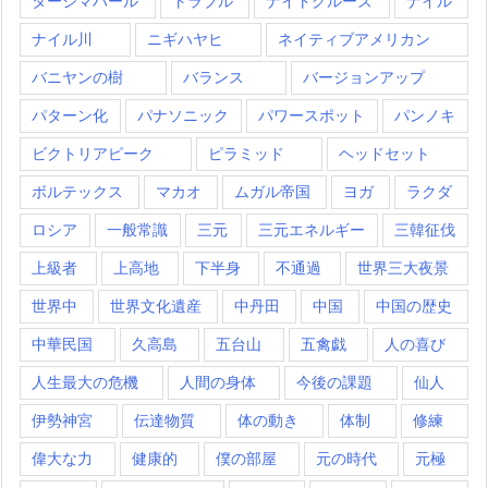
タージマハール
トラブル
ナイトクルーズ
ナイル
ナイル川
ニギハヤヒ
ネイティブアメリカン
バニヤンの樹
バランス
バージョンアップ
パターン化
パナソニック
パワースポット
パンノキ
ビクトリアピーク
ピラミッド
ヘッドセット
ボルテックス
マカオ
ムガル帝国
ヨガ
ラクダ
ロシア
一般常識
三元
三元エネルギー
三韓征伐
上級者
上高地
下半身
不通過
世界三大夜景
世界中
世界文化遺産
中丹田
中国
中国の歴史
中華民国
久高島
五台山
五禽戯
人の喜び
人生最大の危機
人間の身体
今後の課題
仙人
伊勢神宮
伝達物質
体の動き
体制
修練
偉大な力
健康的
僕の部屋
元の時代
元極