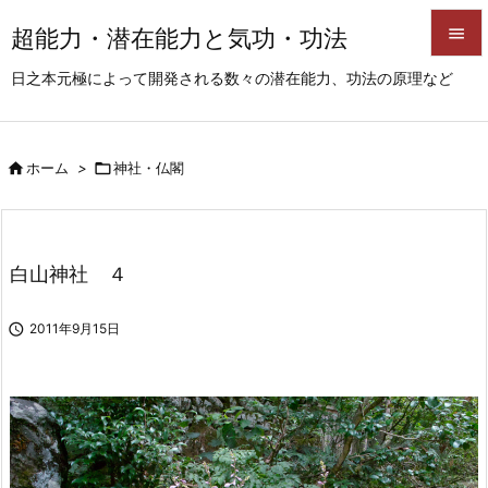
超能力・潜在能力と気功・功法


日之本元極によって開発される数々の潜在能力、功法の原理など
メニュ

サイド

ホーム
>

神社・仏閣

前へ

次へ
白山神社 ４

検索

2011年9月15日