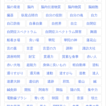
脳の発達
脳内
脳内伝達物質
脳内物質
脳細胞
臓器
臥龍点睛功
自分の役割
自分の魂
自力
自己防衛
自暴自棄
自然界
自立
自閉症
自閉症スペクトラム
自閉症スペクトラム障害
舞踊
船着き場
良い場
華陀
華陀の神
蓮花山
言の葉
言霊
言霊の力
調和
諏訪大社
講座時間
財宝
貫通力
質素な食事
赤い人
赤い大地
超能力
身体に良いもの
軽自動車
逆転
通りすがり
通天橋
連動
道すがら
道教
達人
達磨大師
遺伝的
遺跡
邪気
釜山
鍼
鍼灸師
開拓
阿南市
降臨
陽の気
集中力
電動歯ブラシ
青い光
韓国
音
音源
領土