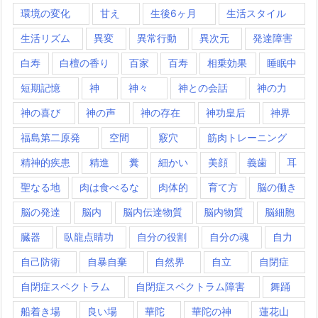
環境の変化
甘え
生後6ヶ月
生活スタイル
生活リズム
異変
異常行動
異次元
発達障害
白寿
白檀の香り
百家
百寿
相乗効果
睡眠中
短期記憶
神
神々
神との会話
神の力
神の喜び
神の声
神の存在
神功皇后
神界
福島第二原発
空間
竅穴
筋肉トレーニング
精神的疾患
精進
糞
細かい
美顔
義歯
耳
聖なる地
肉は食べるな
肉体的
育て方
脳の働き
脳の発達
脳内
脳内伝達物質
脳内物質
脳細胞
臓器
臥龍点睛功
自分の役割
自分の魂
自力
自己防衛
自暴自棄
自然界
自立
自閉症
自閉症スペクトラム
自閉症スペクトラム障害
舞踊
船着き場
良い場
華陀
華陀の神
蓮花山