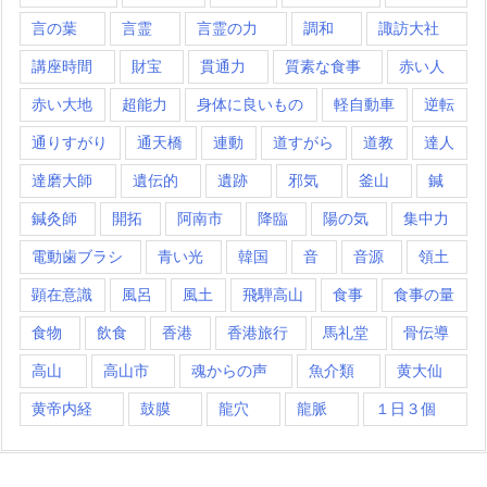
言の葉
言霊
言霊の力
調和
諏訪大社
講座時間
財宝
貫通力
質素な食事
赤い人
赤い大地
超能力
身体に良いもの
軽自動車
逆転
通りすがり
通天橋
連動
道すがら
道教
達人
達磨大師
遺伝的
遺跡
邪気
釜山
鍼
鍼灸師
開拓
阿南市
降臨
陽の気
集中力
電動歯ブラシ
青い光
韓国
音
音源
領土
顕在意識
風呂
風土
飛騨高山
食事
食事の量
食物
飲食
香港
香港旅行
馬礼堂
骨伝導
高山
高山市
魂からの声
魚介類
黄大仙
黄帝内経
鼓膜
龍穴
龍脈
１日３個