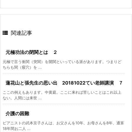

関連記事
元極功法の閉関とは ２
元極で言う衝関（突関）を開関といっている派があります。つまりど
ちらも関（竅穴）を ...
蓮花山と張先生の思い出 20181022てい老師講演 ７
ここの例えもあります。中黄庭。ここに来れば苦しいことはこれ以上
ない。人間には来世 ...
介護の困難
ピアニストの武本京子さんは、お父さんを10年、お母さんを8年、通算
18年間お二人 ...