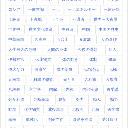
ロシア
一般常識
三元
三元エネルギー
三韓征伐
上級者
上高地
下半身
不通過
世界三大夜景
世界中
世界文化遺産
中丹田
中国
中国の歴史
中華民国
久高島
五台山
五禽戯
人の喜び
人生最大の危機
人間の身体
今後の課題
仙人
伊勢神宮
伝達物質
体の動き
体制
修練
偉大な力
健康的
僕の部屋
元の時代
元極
元極功
元極道の僧侶
光と音
入れ歯
入場券
八段錦
六字訣
内臓
内視
内部疾患
再受講
分かれ道
判断基準
創新
努力
励み
効力
動功
化学物質
北投温泉
北投石
北極
医学書
南極
単純化
危険です
原発を推進
受け取り