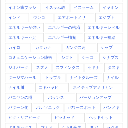
イオン歯ブラシ
イスラム教
イスラーム
イヤホン
インド
ウンコ
エアポートメサ
エジプト
エネルギーが強い
エネルギーの枯渇
エネルギーレベル
エネルギー不足
エネルギー補充
エネルギー補給
カイロ
カタカナ
ガンジス河
ゲップ
コミュニケーション障害
シゴト
シッコ
シナプス
ジオパーク
スズメ
スフィンクス
セドナ
タヌキ
タージマハール
トラブル
ナイトクルーズ
ナイル
ナイル川
ニギハヤヒ
ネイティブアメリカン
バニヤンの樹
バランス
バージョンアップ
パターン化
パナソニック
パワースポット
パンノキ
ビクトリアピーク
ピラミッド
ヘッドセット
ボルテックス
マカオ
ムガル帝国
ヨガ
ラクダ