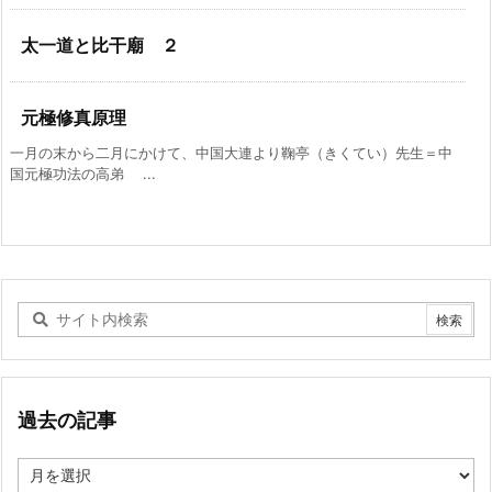
太一道と比干廟 ２
元極修真原理
一月の末から二月にかけて、中国大連より鞠亭（きくてい）先生＝中
国元極功法の高弟 ...
過去の記事
過
去