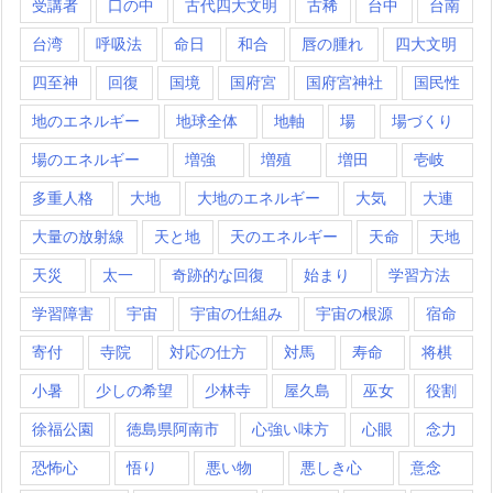
受講者
口の中
古代四大文明
古稀
台中
台南
台湾
呼吸法
命日
和合
唇の腫れ
四大文明
四至神
回復
国境
国府宮
国府宮神社
国民性
地のエネルギー
地球全体
地軸
場
場づくり
場のエネルギー
増強
増殖
増田
壱岐
多重人格
大地
大地のエネルギー
大気
大連
大量の放射線
天と地
天のエネルギー
天命
天地
天災
太一
奇跡的な回復
始まり
学習方法
学習障害
宇宙
宇宙の仕組み
宇宙の根源
宿命
寄付
寺院
対応の仕方
対馬
寿命
将棋
小暑
少しの希望
少林寺
屋久島
巫女
役割
徐福公園
徳島県阿南市
心強い味方
心眼
念力
恐怖心
悟り
悪い物
悪しき心
意念