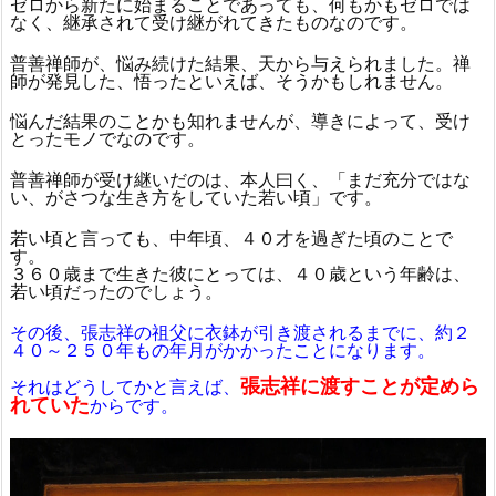
ゼロから新たに始まることであっても、何もかもゼロでは
なく、継承されて受け継がれてきたものなのです。
普善禅師が、悩み続けた結果、天から与えられました。禅
師が発見した、悟ったといえば、そうかもしれません。
悩んだ結果のことかも知れませんが、導きによって、受け
とったモノでなのです。
普善禅師が受け継いだのは、本人曰く、「まだ充分ではな
い、がさつな生き方をしていた若い頃」です。
若い頃と言っても、中年頃、４０才を過ぎた頃のことで
す。
３６０歳まで生きた彼にとっては、４０歳という年齢は、
若い頃だったのでしょう。
その後、張志祥の祖父に衣鉢が引き渡されるまでに、約２
４０～２５０年もの年月がかかったことになります。
張志祥に渡すことが定めら
それはどうしてかと言えば、
れていた
からです。