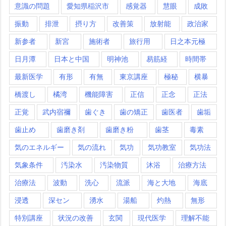
意識の問題
愛知県稲沢市
感覚器
慧眼
成敗
振動
排泄
摂り方
改善策
放射能
政治家
新参者
新宮
施術者
旅行用
日之本元極
日月潭
日本と中国
明神池
易筋経
時間帯
最新医学
有形
有無
東京講座
極秘
横暴
橋渡し
橘湾
機能障害
正信
正念
正法
正覚
武内宿禰
歯ぐき
歯の矯正
歯医者
歯垢
歯止め
歯磨き剤
歯磨き粉
歯茎
毒素
気のエネルギー
気の流れ
気功
気功教室
気功法
気象条件
汚染水
汚染物質
沐浴
治療方法
治療法
波動
洗心
流派
海と大地
海底
浸透
深セン
湧水
湯船
灼熱
無形
特別講座
状況の改善
玄関
現代医学
理解不能