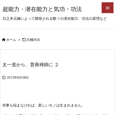
超能力・潜在能力と気功・功法


日之本元極によって開発される数々の潜在能力、功法の原理など
メニュ

サイド

ホーム
>

元極功法

前へ

次へ
太一道から、普善禅師に ２

検索

2012年6月28日
何事も悩まなければ、新しいモノは生まれません。