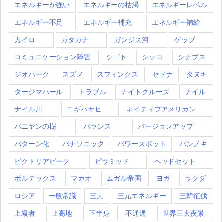
エネルギーが強い
エネルギーの枯渇
エネルギーレベル
エネルギー不足
エネルギー補充
エネルギー補給
カイロ
カタカナ
ガンジス河
ゲップ
コミュニケーション障害
シゴト
シッコ
シナプス
ジオパーク
スズメ
スフィンクス
セドナ
タヌキ
タージマハール
トラブル
ナイトクルーズ
ナイル
ナイル川
ニギハヤヒ
ネイティブアメリカン
バニヤンの樹
バランス
バージョンアップ
パターン化
パナソニック
パワースポット
パンノキ
ビクトリアピーク
ピラミッド
ヘッドセット
ボルテックス
マカオ
ムガル帝国
ヨガ
ラクダ
ロシア
一般常識
三元
三元エネルギー
三韓征伐
上級者
上高地
下半身
不通過
世界三大夜景