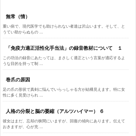
無常（情）
重い病で、現代医学でも助けられない者達は沢山います。そして、と
うてい助からぬもの ...
「免疫力適正活性化手当法」の録音教材について １
この功法の録音にあたっては、まさしく適正という言葉が適応するよ
うな目的を持って制 ...
巻爪の原因
足の爪の形状で真剣に悩んでいらっしゃる方が結構見えます。特に女
性に多く見受けられ ...
人格の分裂と脳の萎縮（アルツハイマー） ６
彼女はまだ、忘却の狭間にいますが、回復の傾向にあります。伝えて
おきますが、心が充 ...