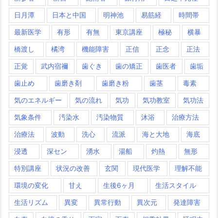
日月潭
日本と中国
明神池
易筋経
時間帯
最新医学
有形
有無
東京講座
極秘
横暴
橋渡し
橘湾
機能障害
正信
正念
正法
正覚
武内宿禰
歯ぐき
歯の矯正
歯医者
歯垢
歯止め
歯磨き剤
歯磨き粉
歯茎
毒素
気のエネルギー
気の流れ
気功
気功教室
気功法
気象条件
汚染水
汚染物質
沐浴
治療方法
治療法
波動
洗心
流派
海と大地
海底
浸透
深セン
湧水
湯船
灼熱
無形
特別講座
状況の改善
玄関
現代医学
理解不能
環境の変化
甘え
生後6ヶ月
生活スタイル
生活リズム
異変
異常行動
異次元
発達障害