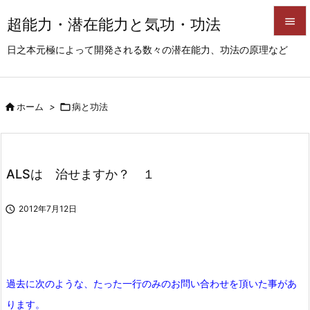
超能力・潜在能力と気功・功法


日之本元極によって開発される数々の潜在能力、功法の原理など
メニュ

サイド

ホーム
>

病と功法

前へ

次へ
ALSは 治せますか？ １

検索

2012年7月12日
過去に次のような、たった一行のみのお問い合わせを頂いた事があ
ります。