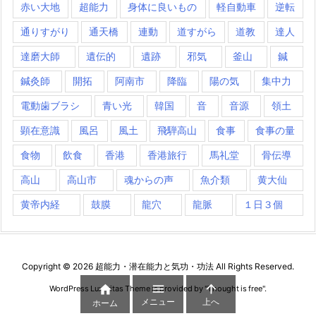
赤い大地
超能力
身体に良いもの
軽自動車
逆転
通りすがり
通天橋
連動
道すがら
道教
達人
達磨大師
遺伝的
遺跡
邪気
釜山
鍼
鍼灸師
開拓
阿南市
降臨
陽の気
集中力
電動歯ブラシ
青い光
韓国
音
音源
領土
顕在意識
風呂
風土
飛騨高山
食事
食事の量
食物
飲食
香港
香港旅行
馬礼堂
骨伝導
高山
高山市
魂からの声
魚介類
黄大仙
黄帝内経
鼓膜
龍穴
龍脈
１日３個
Copyright ©
2026
超能力・潜在能力と気功・功法
All Rights Reserved.



WordPress Luxeritas Theme is provided by "
Thought is free
".
メニュー
上へ
ホーム