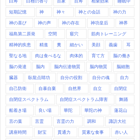
白寿
白檀の香り
百家
百寿
相乗効果
睡眠中
短期記憶
神
神々
神との会話
神の力
神の喜び
神の声
神の存在
神功皇后
神界
福島第二原発
空間
竅穴
筋肉トレーニング
精神的疾患
精進
糞
細かい
美顔
義歯
耳
聖なる地
肉は食べるな
肉体的
育て方
脳の働き
脳の発達
脳内
脳内伝達物質
脳内物質
脳細胞
臓器
臥龍点睛功
自分の役割
自分の魂
自力
自己防衛
自暴自棄
自然界
自立
自閉症
自閉症スペクトラム
自閉症スペクトラム障害
舞踊
船着き場
良い場
華陀
華陀の神
蓮花山
言の葉
言霊
言霊の力
調和
諏訪大社
講座時間
財宝
貫通力
質素な食事
赤い人