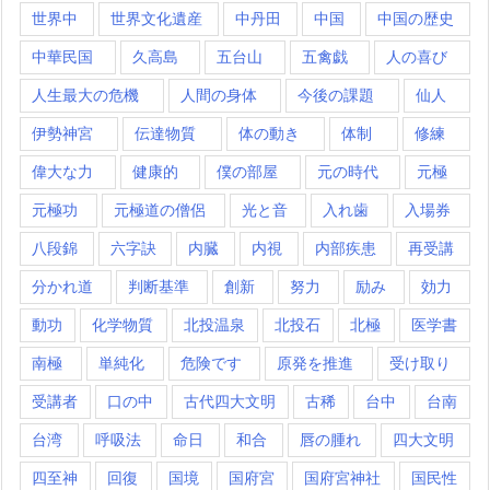
世界中
世界文化遺産
中丹田
中国
中国の歴史
中華民国
久高島
五台山
五禽戯
人の喜び
人生最大の危機
人間の身体
今後の課題
仙人
伊勢神宮
伝達物質
体の動き
体制
修練
偉大な力
健康的
僕の部屋
元の時代
元極
元極功
元極道の僧侶
光と音
入れ歯
入場券
八段錦
六字訣
内臓
内視
内部疾患
再受講
分かれ道
判断基準
創新
努力
励み
効力
動功
化学物質
北投温泉
北投石
北極
医学書
南極
単純化
危険です
原発を推進
受け取り
受講者
口の中
古代四大文明
古稀
台中
台南
台湾
呼吸法
命日
和合
唇の腫れ
四大文明
四至神
回復
国境
国府宮
国府宮神社
国民性