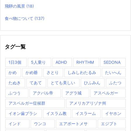
飛騨の風景
(18)
食べ物について
(137)
タグ一覧
1日3個
5人乗り
ADHD
RHYTHM
SEDONA
かめ
かめ爺
さとり
しみしわたるみ
たいへん
たぬき
てあて
とても美しい
ひふみん
ふたつ
ふつう
アクバル帝
アグラ城
アスペルガー
アスペルガー症候群
アメリカアリゾナ州
イオン歯ブラシ
イスラム教
イスラーム
イヤホン
インド
ウンコ
エアポートメサ
エジプト