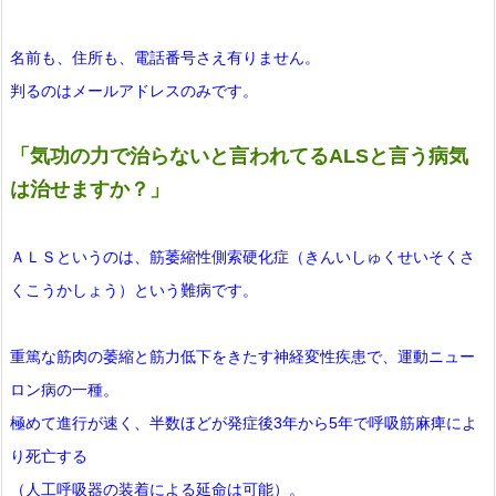
名前も、住所も、電話番号さえ有りません。
判るのはメールアドレスのみです。
「気功の力で治らないと言われてるALSと言う病気
は治せますか？」
ＡＬＳというのは、筋萎縮性側索硬化症（きんいしゅくせいそくさ
くこうかしょう）という難病です。
重篤な筋肉の萎縮と筋力低下をきたす神経変性疾患で、運動ニュー
ロン病の一種。
極めて進行が速く、半数ほどが発症後3年から5年で呼吸筋麻痺によ
り死亡する
（人工呼吸器の装着による延命は可能）。