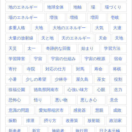
地のエネルギー
地球全体
地軸
場
場づくり
場のエネルギー
増強
増殖
増田
壱岐
多重人格
大地
大地のエネルギー
大気
大連
大量の放射線
天と地
天のエネルギー
天命
天地
天災
太一
奇跡的な回復
始まり
学習方法
学習障害
宇宙
宇宙の仕組み
宇宙の根源
宿命
寄付
寺院
対応の仕方
対馬
寿命
将棋
小暑
少しの希望
少林寺
屋久島
巫女
役割
徐福公園
徳島県阿南市
心強い味方
心眼
念力
恐怖心
悟り
悪い物
悪しき心
意念
意識の問題
愛知県稲沢市
感覚器
慧眼
成敗
振動
排泄
摂り方
改善策
放射能
政治家
新参者
新宮
施術者
旅行用
日之本元極