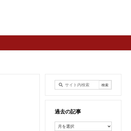
２
過去の記事
過
去