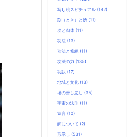
写し絵スピチュアル
(142)
刻（とき）と所
(11)
功と肉体
(11)
功法
(13)
功法と修練
(11)
功法の力
(135)
功訣
(17)
地域と文化
(13)
場の善し悪し
(35)
宇宙の法則
(11)
宣言
(10)
師について
(2)
形示し
(531)