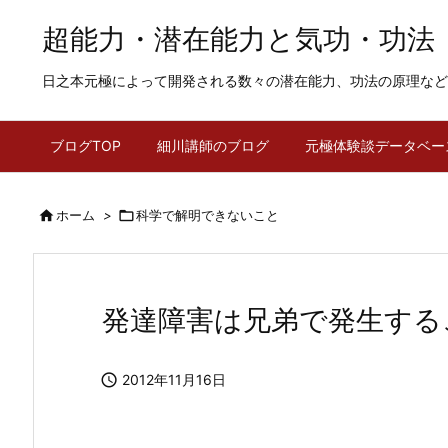
超能力・潜在能力と気功・功法
日之本元極によって開発される数々の潜在能力、功法の原理など
ブログTOP
細川講師のブログ
元極体験談データベー

ホーム
>

科学で解明できないこと
発達障害は兄弟で発生する

2012年11月16日