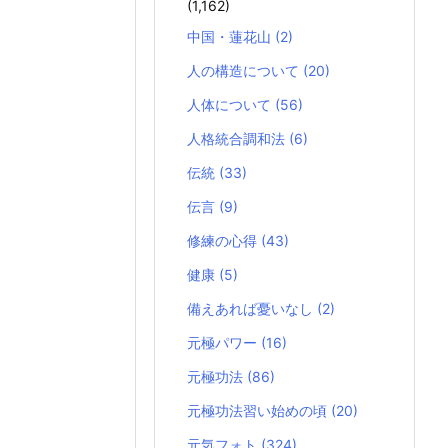
(1,162)
中国・蓮花山
(2)
人の構造について
(20)
人体について
(56)
人格統合調和法
(6)
伝統
(33)
伝言
(9)
修練の心得
(43)
健康
(5)
備えあれば憂いなし
(2)
元極パワー
(16)
元極功法
(86)
元極功法習い始めの頃
(20)
元気フォト
(324)